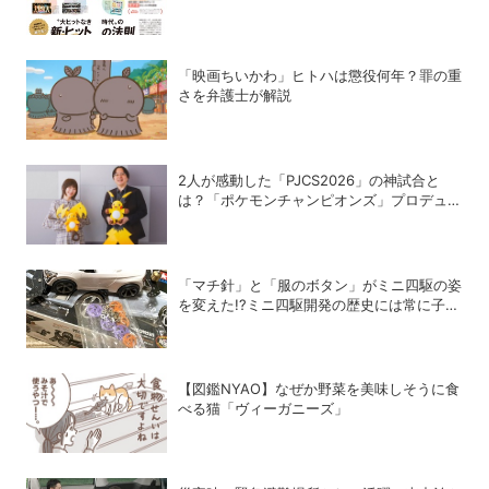
まとめ
「映画ちいかわ」ヒトハは懲役何年？罪の重
さを弁護士が解説
2人が感動した「PJCS2026」の神試合と
は？「ポケモンチャンピオンズ」プロデュー
サー・星野正昭と女流棋士・香川愛生の特別
対談が実現！
「マチ針」と「服のボタン」がミニ四駆の姿
を変えた!?ミニ四駆開発の歴史には常に子ど
もたちのアイデアがあった！
【図鑑NYAO】なぜか野菜を美味しそうに食
べる猫「ヴィーガニーズ」