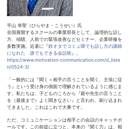
平山 幸聖（ひらやま・こうせい）氏
全国展開するスクールの事業部長として、論理的な話し
方、傾聴、人前での緊張改善などセミナー、企業研修を
多数実施。近著に『
鉄オタでコミュ障でも話し方の講師
になれた 誰でもできる会話術
』。
https://www.motivation-communication.com/d_liste
n/0524-3/
「一般的には『聞く＝相手の言うことを聞く、主張に従
う』という受け身の側面で理解されているように感じま
す。私たちは、子どものころから『親や先生の言うこと
を（最後まで）よく聞きなさい』と言われ、刷り込まれ
てきました。これはこれで大事です。
ただ、コミュニケーションは相手との会話のキャッチボ
ールです。この前提に立つと、本来の『聞く力』は、相