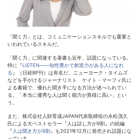
「聞く力」とは、コミュニケーションスキルでも重要と
いわれているスキルだ。
「聞く力」に関連する著書も近年、話題になっている。
特に『
LISTEN――知性豊かで創造力がある人になれ
る
』（日経BP刊）は有名だ。ニューヨーク・タイムズ
などを手がけるジャーナリスト ケイト・マーフィ氏に
よる書籍で、優れた聞き手になる方法が述べられてい
る。「本当に優秀な人は聞く能力が異様に高い」とい
う。
また、株式会社人財育成JAPAN代表取締役の永松茂久
氏による大ベストセラー『人は話し方が9割』の続編
『
人は聞き方が9割
』も2021年12月に発売され話題にな
っている。