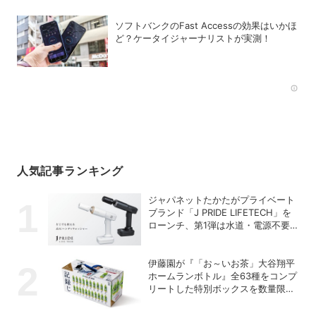
ソフトバンクのFast Accessの効果はいかほ
ど？ケータイジャーナリストが実測！
Rec
人気記事ランキング
ジャパネットたかたがプライベート
ブランド「J PRIDE LIFETECH」を
ローンチ、第1弾は水道・電源不要
の充電式高圧洗浄機
伊藤園が『「お～いお茶」大谷翔平
ホームランボトル』全63種をコンプ
リートした特別ボックスを数量限定
で販売