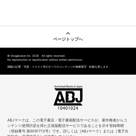
ページトップへ
© Shogakukan Inc. 2026 All rights reserved.
No reproduction or republication without written permission.
掲載の記事・写真・イラスト等のすべてのコンテンツの無断複写・転載を禁じます。
ABJマークは、この電子書店・電子書籍配信サービスが、著作権者からコ
ンテンツ使用許諾を得た正規版配信サービスであることを示す登録商標
（登録番号 第6091713号）です。詳しくは［ABJマーク］または［電子出