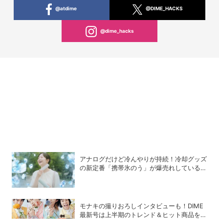
@atdime
@DIME_HACKS
@dime_hacks
アナログだけど冷んやりが持続！冷却グッズ
の新定番「携帯氷のう」が爆売れしている理
由
モナキの撮りおろしインタビューも！DIME
最新号は上半期のトレンド＆ヒット商品を総