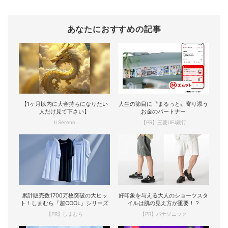
あなたにおすすめの記事
【1ヶ月以内に大金持ちになりたい
人生の節目に〝まるっと〟寄り添う
人だけ見て下さい】
お金のパートナー
Il Sereno
【PR】三菱UFJ銀行
累計販売数1700万枚突破の大ヒッ
好印象を与える大人のショーツスタ
ト！しまむら『超COOL』シリーズ
イルは肌の見え方が重要！？
【PR】しまむら
【PR】パナソニック