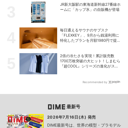
JR新大阪駅の東海道新幹線27番線ホ
ームに「カップ氷」の自販機が登場
毎日通えるサウナのサブスク
「FLEXKEY」、9月から銭湯利用に
特化したプランを月額1980円で提供
開始
2倍の冷たさを実現！累計販売数
1700万枚突破の大ヒット！しまむら
『超COOL』シリーズの進化がスゴ
い！【PR】
Recommended by
最新号
2026年7月16日(木) 発売
DIME最新号は、世界の模型・プラモデル