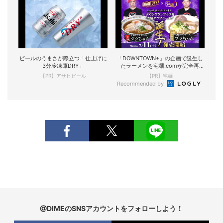
ビールのうまさが際立つ「仕上げに
「DOWNTOWN+」の企画で誕生し
3分冷凍庫DRY」
たラーメンを宅麺.comが完全再
現！
【PR】アサヒビール
【PR】宅麺
Recommended by
@DIMEのSNSアカウントをフォローしよう！