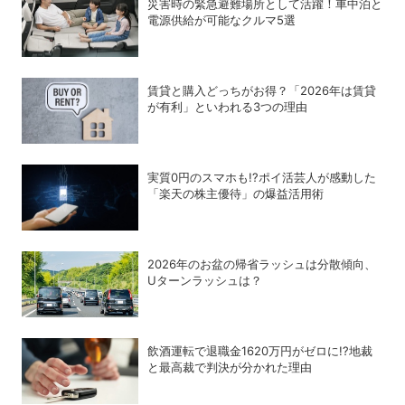
災害時の緊急避難場所として活躍！車中泊と
電源供給が可能なクルマ5選
賃貸と購入どっちがお得？「2026年は賃貸
が有利」といわれる3つの理由
実質0円のスマホも!?ポイ活芸人が感動した
「楽天の株主優待」の爆益活用術
2026年のお盆の帰省ラッシュは分散傾向、
Uターンラッシュは？
飲酒運転で退職金1620万円がゼロに!?地裁
と最高裁で判決が分かれた理由