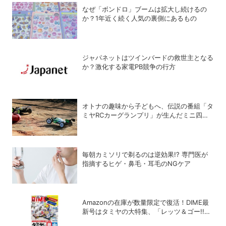
なぜ「ボンドロ」ブームは拡大し続けるの
か？1年近く続く人気の裏側にあるもの
ジャパネットはツインバードの救世主となる
か？激化する家電PB競争の行方
オトナの趣味から子どもへ、伝説の番組「タ
ミヤRCカーグランプリ」が生んだミニ四駆
ブーム
毎朝カミソリで剃るのは逆効果!? 専門医が
指摘するヒゲ・鼻毛・耳毛のNGケア
Amazonの在庫が数量限定で復活！DIME最
新号はタミヤの大特集、「レッツ＆ゴー!!」
コラボ付録つき！