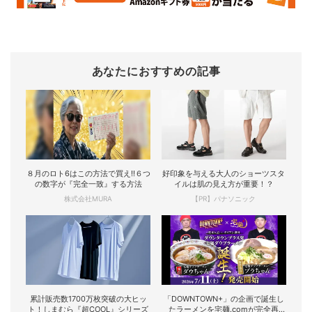
あなたにおすすめの記事
８月のロト6はこの方法で買え!!６つ
好印象を与える大人のショーツスタ
の数字が『完全一致』する方法
イルは肌の見え方が重要！？
株式会社MURA
【PR】パナソニック
累計販売数1700万枚突破の大ヒッ
「DOWNTOWN+」の企画で誕生し
ト！しまむら『超COOL』シリーズ
たラーメンを宅麺.comが完全再