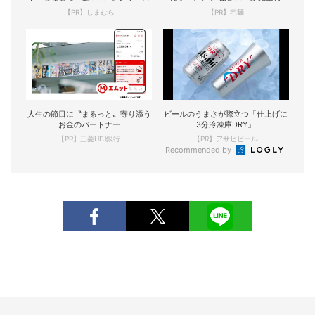
現！
【PR】しまむら
【PR】宅麺
人生の節目に〝まるっと〟寄り添う
ビールのうまさが際立つ「仕上げに
お金のパートナー
3分冷凍庫DRY」
【PR】三菱UFJ銀行
【PR】アサヒビール
Recommended by