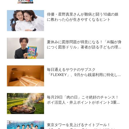
俳優・星野真里さんが難病と闘う10歳の娘
に教わった心が生きやすくなるヒント
夏休みに図形問題が得意になる！「AI脳が身
につく図形ドリル」著者が語る子どもの理数
センスを鍛える方法
毎日通えるサウナのサブスク
「FLEXKEY」、9月から銭湯利用に特化した
プランを月額1980円で提供開始
毎月29日「肉の日」こそ絶好のチャンス！
ポイ活芸人・井上ポイントがポイント3重取
りの裏ワザを伝授
東京タワーを見上げるナイトプール！