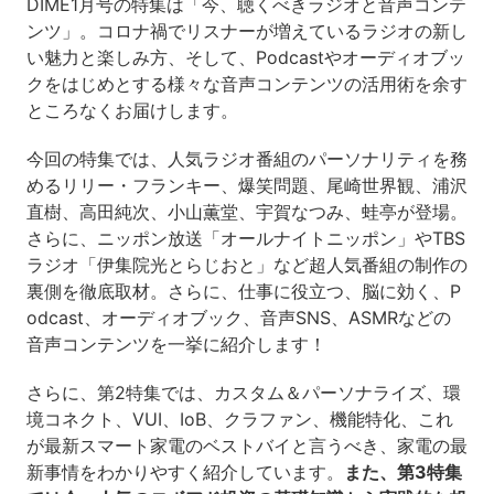
DIME1月号の特集は「今、聴くべきラジオと音声コンテ
ンツ」。コロナ禍でリスナーが増えているラジオの新し
い魅力と楽しみ方、そして、Podcastやオーディオブッ
クをはじめとする様々な音声コンテンツの活用術を余す
ところなくお届けします。
今回の特集では、人気ラジオ番組のパーソナリティを務
めるリリー・フランキー、爆笑問題、尾崎世界観、浦沢
直樹、高田純次、小山薫堂、宇賀なつみ、蛙亭が登場。
さらに、ニッポン放送「オールナイトニッポン」や
TBS
ラジオ「伊集院光とらじおと」など超人気番組の制作の
裏側を徹底取材。さらに、仕事に役立つ、脳に効く、
P
odcast
、オーディオブック、音声
SNS
、
ASMR
などの
音声コンテンツを一挙に紹介します！
さらに、第2特集では、カスタム＆パーソナライズ、環
境コネクト、VUI、IoB、クラファン、機能特化、これ
が最新スマート家電のベストバイと言うべき、家電の最
新事情をわかりやすく紹介しています。
また、第3特集