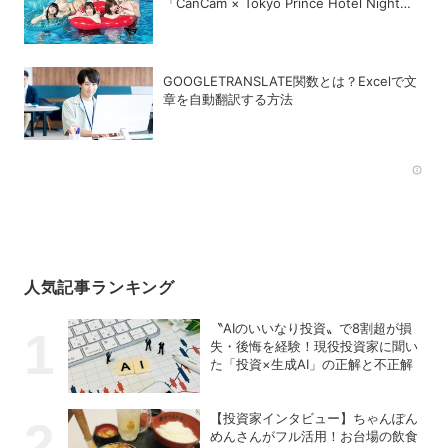
「CanCam × Tokyo Prince Hotel Night
Pool 2026」が開幕
GOOGLETRANSLATE関数とは？Excelで文
章を自動翻訳する方法
Rec
人気記事ランキング
〝AIのいいなり投資〟で8割超が損
失・後悔を経験！現役投資家に聞い
た「投資×生成AI」の正解と不正解
【投資家インタビュー】ちゃんぽん
めんさんがフル活用！お台場の飲食