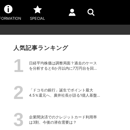
FORMATION
SPECIAL
人気記事ランキング
日経平均株価は調整局面？過去のケース
を分析すると6か月以内に7万円台を回復
する予測も
「ドコモの銀行」誕生でポイント最大
4.5％還元へ、廣井社長が語る1億人基盤
を活かした「金融事業再編」の真価
企業間決済でのクレジットカード利用率
は3割、今後の潜在需要は？