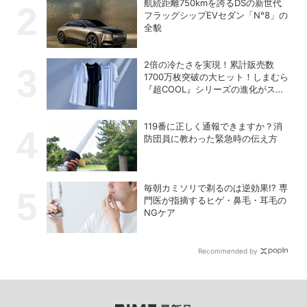
航続距離750kmを誇るDSの新世代
フラッグシップEVセダン「N°8」の
全貌
2倍の冷たさを実現！累計販売数
1700万枚突破の大ヒット！しまむら
『超COOL』シリーズの進化がスゴ
い！【PR】
119番に正しく通報できますか？消
防団員に教わった緊急時の伝え方
毎朝カミソリで剃るのは逆効果!? 専
門医が指摘するヒゲ・鼻毛・耳毛の
NGケア
Recommended by