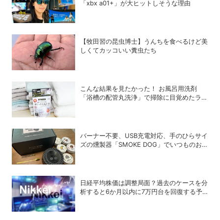
「xbx a01+」が大ヒットしそうな理由
【牧田習の昆虫博士】うんちを食べるけど美
しくてカッコいい糞虫たち
こんな結果を見たかった！ お風呂用洗剤
「浴槽の配管丸洗浄」で掃除に目覚めたライ
ターが「寝具、タオル、衣類のデトックス丸
洗浄」で再び驚愕！
バーナー不要、USB充電対応、手のひらサイ
ズの燻製器「SMOKE DOG」でいつものお
つまみが劇的に美味しくなった！
日経平均株価は調整局面？過去のケースを分
析すると6か月以内に7万円台を回復する予
測も