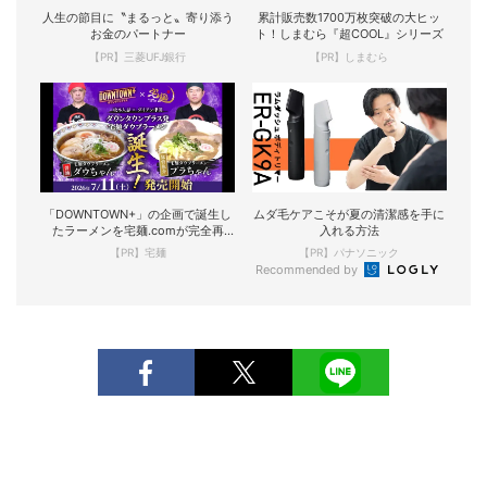
人生の節目に〝まるっと〟寄り添う
累計販売数1700万枚突破の大ヒッ
お金のパートナー
ト！しまむら『超COOL』シリーズ
【PR】三菱UFJ銀行
【PR】しまむら
「DOWNTOWN+」の企画で誕生し
ムダ毛ケアこそが夏の清潔感を手に
たラーメンを宅麺.comが完全再
入れる方法
現！
【PR】宅麺
【PR】パナソニック
Recommended by