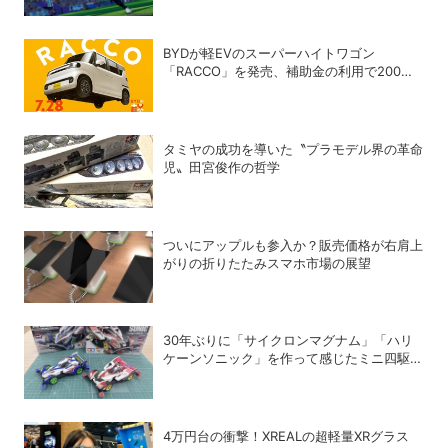
BYDが軽EVのスーパーハイトワゴン
「RACCO」を発売、補助金の利用で200万
円以下に
タミヤの成功を導いた〝プラモデル界の革命
児〟田宮俊作の哲学
ついにアップルも参入か？販売価格が右肩上
がりの折りたたみスマホ市場の展望
30年ぶりに「サイクロンマグナム」「ハリ
ケーンソニック」を作って感じたミニ四駆の
魅力
4万円台の衝撃！XREALの超軽量XRグラス