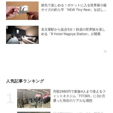
旅先で楽しめる！ポケットに入る世界最小級
サイズの釣り竿「NEW Tiny Reel」を試して
みた
名古屋駅から徒歩5分！鉄道の世界観を楽し
める「R Hotel Nagoya Station」が開業
Rec
人気記事ランキング
月額2980円で家族4人まで使えるフ
ィットネスジム「FIT365」に3か月
通った現在のリアルな感想