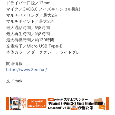
ドライバー口径／13mm
マイク／CVC8.0 ノイズキャンセル機能
マルチペアリング／最大2台
マルチポイント／最大2台
最大通話時間／約8時間
最大再生時間／約8時間
最大待機時間／約120時間
充電端子／Micro USB Type-B
本体カラー／ダークグレー、ライトグレー
関連情報
https://www.3ee.fun/
文／maki