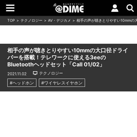
TOP
テクノロジー
AV・デジカメ
相手の声が聴きとりやすい10mmの大口
相手の声が聴きとりやすい10mmの大口径ドライ
バーを搭載！テレワークに使える3eeの
Bluetoothヘッドセット「Call 01/02」
テクノロジー
2021.11.02
#ヘッドホン
#ワイヤレスイヤホン
Loaded
:
9.93%
/
Unmute