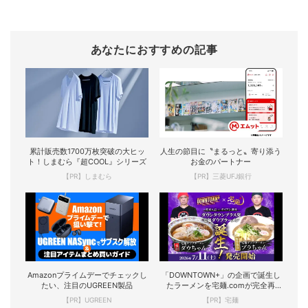
あなたにおすすめの記事
累計販売数1700万枚突破の大ヒッ
人生の節目に〝まるっと〟寄り添う
ト！しまむら『超COOL』シリーズ
お金のパートナー
【PR】しまむら
【PR】三菱UFJ銀行
Amazonプライムデーでチェックし
「DOWNTOWN+」の企画で誕生し
たい、注目のUGREEN製品
たラーメンを宅麺.comが完全再
現！
【PR】UGREEN
【PR】宅麺