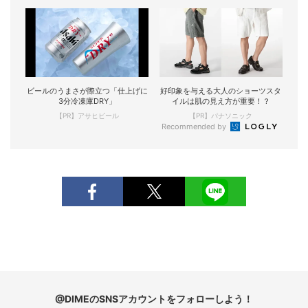
ビールのうまさが際立つ「仕上げに
好印象を与える大人のショーツスタ
3分冷凍庫DRY」
イルは肌の見え方が重要！？
【PR】アサヒビール
【PR】パナソニック
Recommended by
@DIMEのSNSアカウントをフォローしよう！