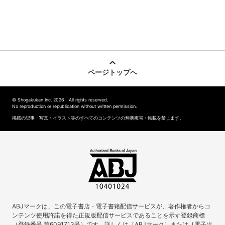
ページトップへ
© Shogakukan Inc. 2026 All rights reserved.
No reproduction or republication without written permission.
掲載の記事・写真・イラスト等のすべてのコンテンツの無断複写・転載を禁じます。
ABJマークは、この電子書店・電子書籍配信サービスが、著作権者からコ
ンテンツ使用許諾を得た正規版配信サービスであることを示す登録商標
（登録番号 第6091713号）です。詳しくは［ABJマーク］または［電子出