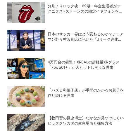
分別よりロック魂！69歳・年金生活者がテ
クニクス×ストーンズの限定イヤフォンを衝
動買いしてしまった理由
日本のサッカー界はどう変わるのか？チェア
マン野々村芳和氏に訊いた「Jリーグ進化の
シナリオ」
4万円台の衝撃！XREALの超軽量XRグラス
「xbx a01+」が大ヒットしそうな理由
「バズる和菓子店」が手間のかかるお菓子を
作り続ける理由
【牧田習の昆虫博士】なかなか見つけにくい
ヒラタクワガタの生息場所と採集方法