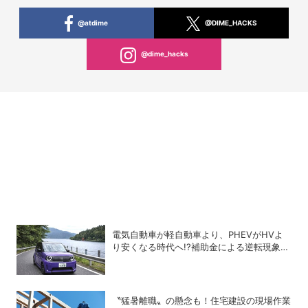
@atdime
@DIME_HACKS
@dime_hacks
電気自動車が軽自動車より、PHEVがHVよ
り安くなる時代へ!?補助金による逆転現象に
感じる違和感
〝猛暑離職〟の懸念も！住宅建設の現場作業