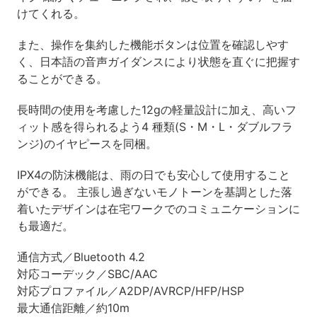
けてくれる。
また、操作を集約した機能ボタンは位置を確認しやす
く、日本語の音声ガイダンスにより状態を直ぐに把握す
ることができる。
長時間の使用を考慮した12gの軽量設計に加え、高いフ
ィット感を得られるよう4 種類(S・M・L・ダブルフラ
ンジ)のイヤピースを同梱。
IPX4の防沫機能は、雨の日でも安心して使用すること
ができる。 主張し過ぎないモノトーンを基調とした落
着いたデザインは在宅ワークでのコミュニケーションに
も最適だ。
通信方式／Bluetooth 4.2
対応コーデック／SBC/AAC
対応プロファイル／A2DP/AVRCP/HFP/HSP
最大通信距離／約10m