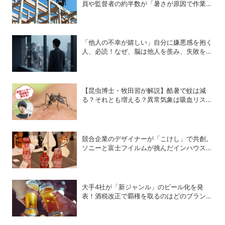
員や監督者の約半数が「暑さが原因で作業や
納期を遅延したことがある」
「他人の不幸が嬉しい」自分に嫌悪感を抱く
人、必読！なぜ、脳は他人を羨み、失敗を喜
ぶのか？
【昆虫博士・牧田習が解説】酷暑で蚊は減
る？それとも増える？異常気象は吸血リスク
をどう変えるのか
競合企業のデザイナーが「こけし」で共創。
ソニーと富士フイルムが挑んだインハウスデ
ザインの可能性
大手4社が「新ジャンル」のビール化を発
表！酒税改正で覇権を取るのはどのブランド
か？