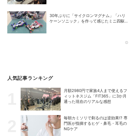
30年ぶりに「サイクロンマグナム」「ハリ
ケーンソニック」を作って感じたミニ四駆の
魅力
Rec
人気記事ランキング
月額2980円で家族4人まで使えるフ
ィットネスジム「FIT365」に3か月
通った現在のリアルな感想
毎朝カミソリで剃るのは逆効果!? 専
門医が指摘するヒゲ・鼻毛・耳毛の
NGケア