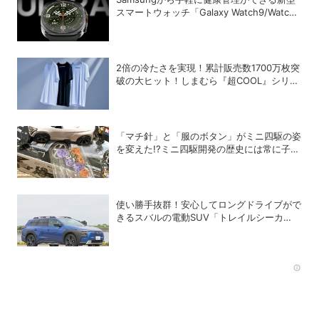
スマートウォッチ「Galaxy Watch9/Watch
Ultra2」が登場
2倍の冷たさを実現！累計販売数1700万枚突
破の大ヒット！しまむら『超COOL』シリー
ズの進化がスゴい！【PR】
「マチ針」と「服のボタン」がミニ四駆の姿
を変えた!?ミニ四駆開発の歴史には常に子ど
もたちのアイデアがあった！
使い勝手抜群！安心してロングドライブがで
きるスバルの電動SUV「トレイルシーカ
ー」の魅力
Rec