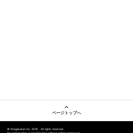
ページトップへ
© Shogakukan Inc. 2026 All rights reserved.
No reproduction or republication without written permission.