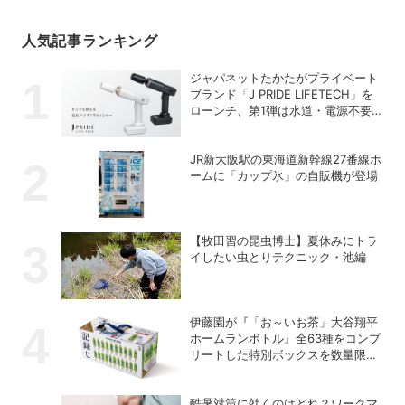
人気記事ランキング
ジャパネットたかたがプライベート
ブランド「J PRIDE LIFETECH」を
ローンチ、第1弾は水道・電源不要
の充電式高圧洗浄機
JR新大阪駅の東海道新幹線27番線ホ
ームに「カップ氷」の自販機が登場
【牧田習の昆虫博士】夏休みにトラ
イしたい虫とりテクニック・池編
伊藤園が『「お～いお茶」大谷翔平
ホームランボトル』全63種をコンプ
リートした特別ボックスを数量限定
で販売
酷暑対策に効くのはどれ？ワークマ