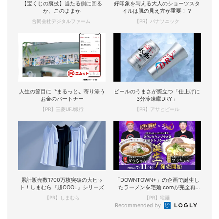
【宝くじの裏技】当たる側に回る
好印象を与える大人のショーツスタ
か、このままか
イルは肌の見え方が重要！？
合同会社デジタルファーム
【PR】パナソニック
人生の節目に〝まるっと〟寄り添う
ビールのうまさが際立つ「仕上げに
お金のパートナー
3分冷凍庫DRY」
【PR】三菱UFJ銀行
【PR】アサヒビール
累計販売数1700万枚突破の大ヒッ
「DOWNTOWN+」の企画で誕生し
ト！しまむら『超COOL』シリーズ
たラーメンを宅麺.comが完全再
現！
【PR】しまむら
【PR】宅麺
Recommended by