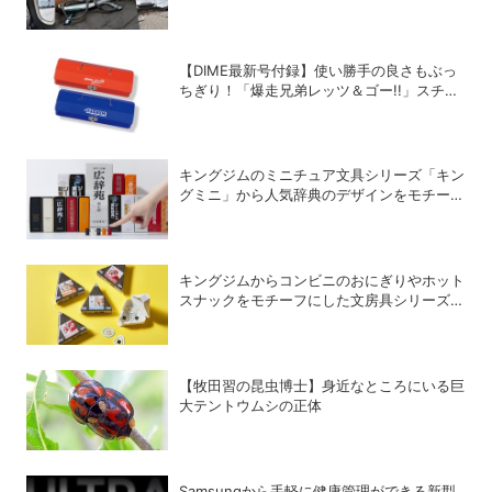
を韓国でレビュー
【DIME最新号付録】使い勝手の良さもぶっ
ちぎり！「爆走兄弟レッツ＆ゴー!!」スチー
ルGEARケースを徹底解剖
キングジムのミニチュア文具シリーズ「キン
グミニ」から人気辞典のデザインをモチーフ
にした新作が登場
キングジムからコンビニのおにぎりやホット
スナックをモチーフにした文房具シリーズ
「ジムマート」が登場
【牧田習の昆虫博士】身近なところにいる巨
大テントウムシの正体
Samsungから手軽に健康管理ができる新型