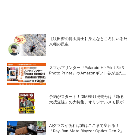
【牧田習の昆虫博士】身近なところにいる外
来種の昆虫
スマホプリンター『Polaroid Hi-Print 3×3
Photo Printe』やAmazonギフト券が当た
る！プレゼントキャンペーンがスタート【8
月26日締切】
予約がスタート！DIME9月発売号は「踊る
大捜査線」の大特集、オリジナルメモ帳が特
別付録に!!
AIグラスがあれば旅はここまで変わる！
「Ray-Ban Meta Blayzer Optics Gen 2」