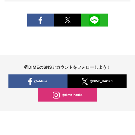
@DIMEのSNSアカウントをフォローしよう！
@atdime
@DIME_HACKS
@dime_hacks