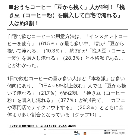
■おうちコーヒー「豆から挽く」人が1割！「挽
き豆（コーヒー粉）を購入して自宅で淹れる」
人は約3割！
自宅で飲むコーヒーの用意方法は、「インスタントコー
ヒーを使う」（61.5％）が最も多い中、1割が「豆から
挽いて淹れる」（10.3％）、約3割が「挽き豆（コーヒ
ー粉）を購入し淹れる」（28.3％）と本格派であるこ
とがわかった。
1日で飲むコーヒーの量が多い人ほど「本格派」は多い
傾向にあり、「1日4～5杯以上飲む」人では「豆から挽
いて淹れる」（21.7％）が約2割、「挽き豆（コーヒー
粉）を購入し淹れる」（37.7％）が約4割で、「カフェ
や専門店でテイクアウトする」（20.3％）とともに全
体より多い割合となっている［グラフ10］。