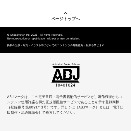
ページトップへ
© Shogakukan Inc. 2026 All rights reserved.
No reproduction or republication without written permission.
掲載の記事・写真・イラスト等のすべてのコンテンツの無断複写・転載を禁じます。
ABJマークは、この電子書店・電子書籍配信サービスが、著作権者からコ
ンテンツ使用許諾を得た正規版配信サービスであることを示す登録商標
（登録番号 第6091713号）です。詳しくは［ABJマーク］または［電子出
版制作・流通協議会］で検索してください。