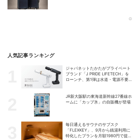
「INRYU LTD2」
Rec
人気記事ランキング
ジャパネットたかたがプライベート
ブランド「J PRIDE LIFETECH」を
ローンチ、第1弾は水道・電源不要
の充電式高圧洗浄機
JR新大阪駅の東海道新幹線27番線ホ
ームに「カップ氷」の自販機が登場
毎日通えるサウナのサブスク
「FLEXKEY」、9月から銭湯利用に
特化したプランを月額1980円で提供