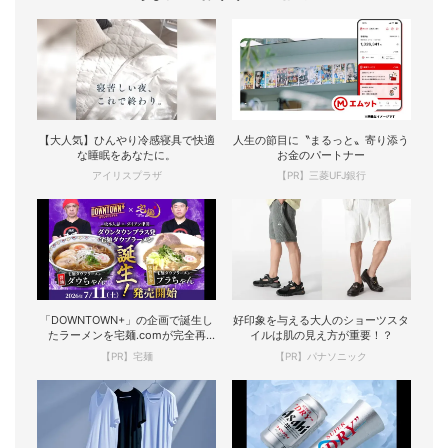
【大人気】ひんやり冷感寝具で快適
人生の節目に〝まるっと〟寄り添う
な睡眠をあなたに。
お金のパートナー
アイリスプラザ
【PR】三菱UFJ銀行
「DOWNTOWN+」の企画で誕生し
好印象を与える大人のショーツスタ
たラーメンを宅麺.comが完全再
イルは肌の見え方が重要！？
現！
【PR】宅麺
【PR】パナソニック