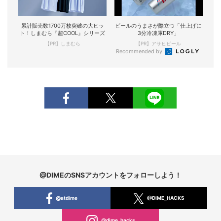
累計販売数1700万枚突破の大ヒッ
ビールのうまさが際立つ「仕上げに
ト！しまむら『超COOL』シリーズ
3分冷凍庫DRY」
【PR】しまむら
【PR】アサヒビール
Recommended by
@DIMEのSNSアカウントをフォローしよう！
@atdime
@DIME_HACKS
@dime_hacks