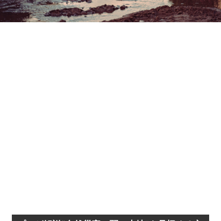
Loaded
:
9.93%
/
Unmute