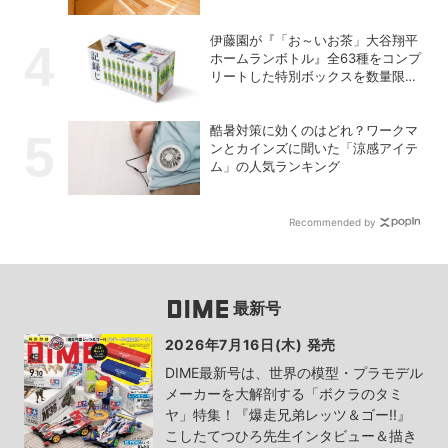
開始
伊藤園が『「お～いお茶」大谷翔平
ホームランボトル』全63種をコンプ
リートした特別ボックスを数量限定
で販売
酷暑対策に効くのはどれ？ワークマ
ンとカインズに聞いた「涼感アイテ
ム」の人気ランキング
Recommended by
最新号
2026年7月16日(木) 発売
DIME最新号は、世界の模型・プラモデル
メーカーを大解剖する「ボクラのタミ
ヤ」特集！『爆走兄弟レッツ＆ゴー!!』
こしたてつひろ先生インタビュー＆描き