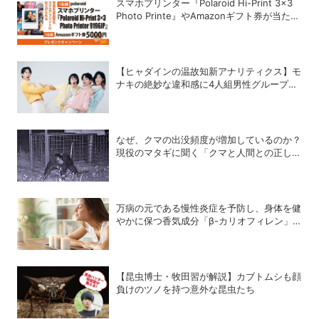
スマホプリンター『Polaroid Hi-Print 3×3
Photo Printe』やAmazonギフト券が当た
る！プレゼントキャンペーンがスタート【8
月26日締切】
【ヒャダインの温故知新アナリティクス】モ
ナキの絶妙な違和感に4人組男性グループの
歴史を振り返る
なぜ、クマの出没頻度が増加しているのか？
現役のマタギに聞く「クマと人間との正しい
付き合い方」
万病の元である慢性炎症を予防し、身体を健
やかに保つ香気成分「β-カリオフィレン」
とは？
【昆虫博士・牧田習が解説】カブトムシも顔
負けのツノを持つ意外な昆虫たち