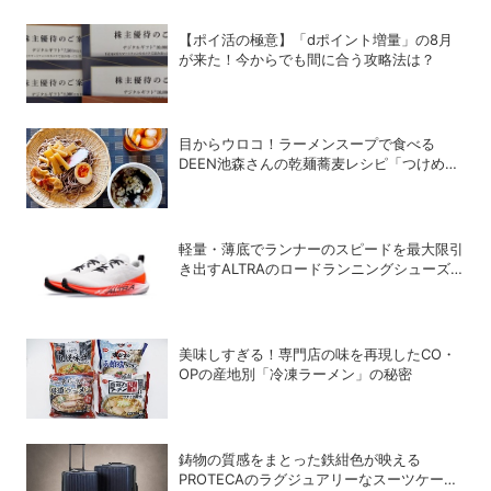
【ポイ活の極意】「dポイント増量」の8月
が来た！今からでも間に合う攻略法は？
目からウロコ！ラーメンスープで食べる
DEEN池森さんの乾麺蕎麦レシピ「つけめん
風つけそば」が激うまだった
軽量・薄底でランナーのスピードを最大限引
き出すALTRAのロードランニングシューズ
「VANISH PULSE」
美味しすぎる！専門店の味を再現したCO・
OPの産地別「冷凍ラーメン」の秘密
鋳物の質感をまとった鉄紺色が映える
PROTECAのラグジュアリーなスーツケース