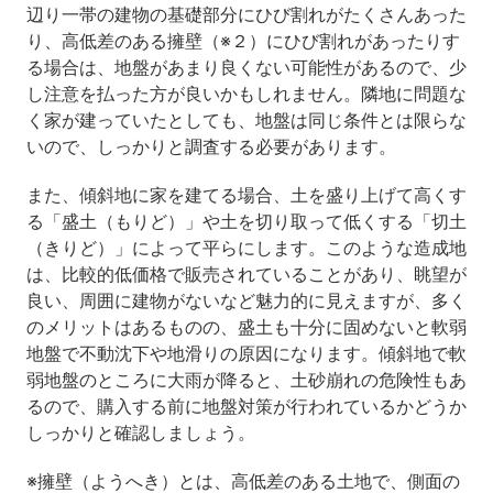
辺り一帯の建物の基礎部分にひび割れがたくさんあった
り、高低差のある擁壁（※２）にひび割れがあったりす
る場合は、地盤があまり良くない可能性があるので、少
し注意を払った方が良いかもしれません。隣地に問題な
く家が建っていたとしても、地盤は同じ条件とは限らな
いので、しっかりと調査する必要があります。
また、傾斜地に家を建てる場合、土を盛り上げて高くす
る「盛土（もりど）」や土を切り取って低くする「切土
（きりど）」によって平らにします。このような造成地
は、比較的低価格で販売されていることがあり、眺望が
良い、周囲に建物がないなど魅力的に見えますが、多く
のメリットはあるものの、盛土も十分に固めないと軟弱
地盤で不動沈下や地滑りの原因になります。傾斜地で軟
弱地盤のところに大雨が降ると、土砂崩れの危険性もあ
るので、購入する前に地盤対策が行われているかどうか
しっかりと確認しましょう。
※擁壁（ようへき）とは、高低差のある土地で、側面の