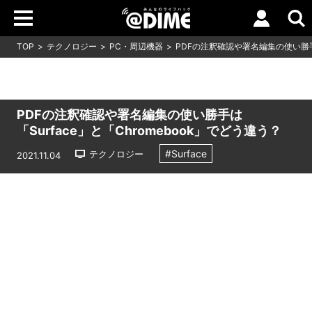
TOP
テクノロジー
PC・周辺機器
PDFの注釈確認や署名編集の使い勝手は
PDFの注釈確認や署名編集の使い勝手は
「Surface」と「Chromebook」でどう違う？
#Surface
テクノロジー
2021.11.04
Loaded
:
7.00%
/
Unmute