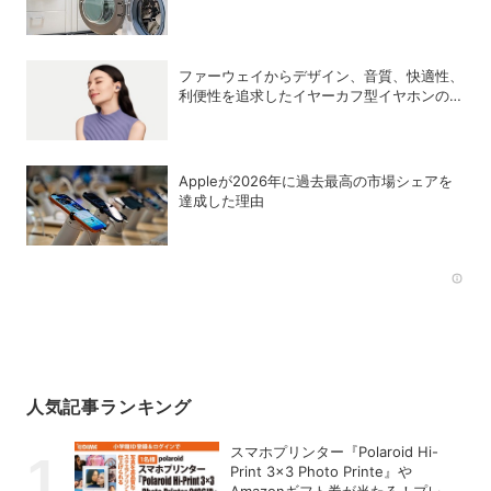
比較してみた
ファーウェイからデザイン、音質、快適性、
利便性を追求したイヤーカフ型イヤホンのフ
ラッグシップモデル「HUAWEI FreeClip 2
S」が登場
Appleが2026年に過去最⾼の市場シェアを
達成した理由
Rec
人気記事ランキング
スマホプリンター『Polaroid Hi-
Print 3×3 Photo Printe』や
Amazonギフト券が当たる！プレゼ