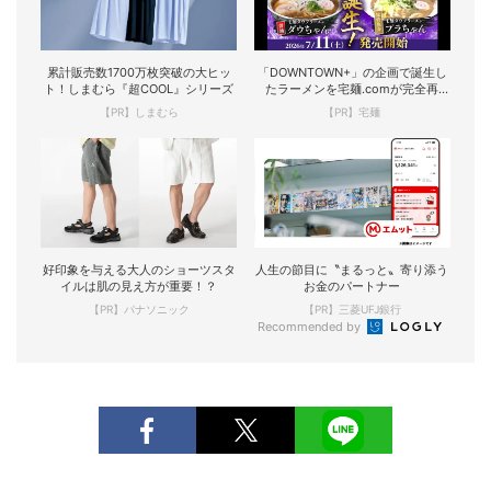
累計販売数1700万枚突破の大ヒッ
「DOWNTOWN+」の企画で誕生し
ト！しまむら『超COOL』シリーズ
たラーメンを宅麺.comが完全再
現！
【PR】しまむら
【PR】宅麺
好印象を与える大人のショーツスタ
人生の節目に〝まるっと〟寄り添う
イルは肌の見え方が重要！？
お金のパートナー
【PR】パナソニック
【PR】三菱UFJ銀行
Recommended by