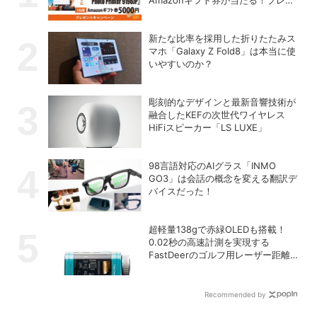
ントキャンペーンがスタート【8月
26日締切】
新たな比率を採用した折りたたみス
マホ「Galaxy Z Fold8」は本当に使
いやすいのか？
彫刻的なデザインと最新音響技術が
融合したKEFの次世代ワイヤレス
HiFiスピーカー「LS LUXE」
98言語対応のAIグラス「INMO
GO3」は会話の概念を変える翻訳デ
バイスだった！
超軽量138gで赤緑OLEDも搭載！
0.02秒の高速計測を実現する
FastDeerのゴルフ用レーザー距離計
「C2 Pro」
Recommended by