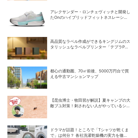
アレクサンダー・ロンチェヴィッチと開発し
たOnのハイブリッドフィットネスレーシン
グ専用シューズ「Cloud X Tempo Pro」
高品質なラベル作成ができるキングジムのス
タリッシュなラベルプリンター「テプラPRO
“MARK” SR-MK2」
都心の通勤圏、70㎡前後、5000万円台で買
える中古マンションマップ
【昆虫博士・牧田習が解説】夏キャンプの大
敵ブユ対策！刺されない人がやっているシン
プル習慣
ドラマが話題！ところで「Tシャツが乾くま
で」は何分？ 各社洗濯乾燥機の実力を徹底