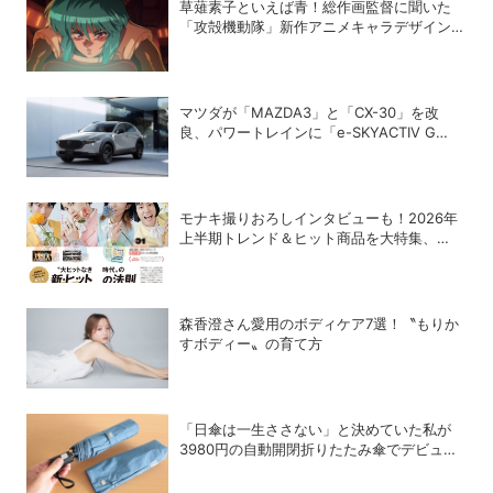
草薙素子といえば青！総作画監督に聞いた
「攻殻機動隊」新作アニメキャラデザインの
こだわり
マツダが「MAZDA3」と「CX-30」を改
良、パワートレインに「e-SKYACTIV G
2.5」を追加
モナキ撮りおろしインタビューも！2026年
上半期トレンド＆ヒット商品を大特集、
DIME最新号は7/15発売！
森香澄さん愛用のボディケア7選！〝もりか
すボディー〟の育て方
「日傘は一生ささない」と決めていた私が
3980円の自動開閉折りたたみ傘でデビュー
を決めた理由