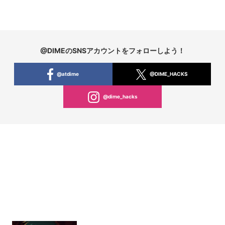
@DIMEのSNSアカウントをフォローしよう！
@atdime
@DIME_HACKS
@dime_hacks