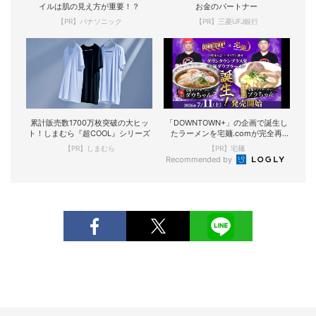
イルは肌の見え方が重要！？
お金のパートナー
【PR】パナソニック
【PR】三菱UFJ銀行
累計販売数1700万枚突破の大ヒッ
「DOWNTOWN+」の企画で誕生し
ト！しまむら『超COOL』シリーズ
たラーメンを宅麺.comが完全再
現！
【PR】しまむら
【PR】宅麺
Recommended by