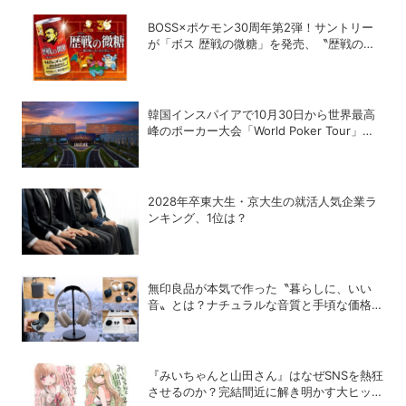
BOSS×ポケモン30周年第2弾！サントリー
が「ボス 歴戦の微糖」を発売、〝歴戦のボ
スＧジャン〟などが当たるキャンペーンも
韓国インスパイアで10月30日から世界最高
峰のポーカー大会「World Poker Tour」を
開催
2028年卒東大生・京大生の就活人気企業ラ
ンキング、1位は？
無印良品が本気で作った〝暮らしに、いい
音〟とは？ナチュラルな音質と手頃な価格を
追求したオーディオデバイス5選
『みいちゃんと山田さん』はなぜSNSを熱狂
させるのか？完結間近に解き明かす大ヒット