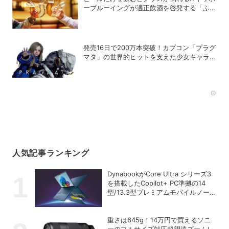
ーブルーイングが適正飲酒を啓発する「ふら
つくビアグラス by よなよなエール」を発売
発売16日で200万本突破！カプコン「プラグ
マタ」の世界的ヒットを支えた少女キャラの
存在
Rec
人気記事ランキング
DynabookがCore Ultra シリーズ3
を搭載したCopilot+ PC準拠の14
型/13.3型プレミアムモバイルノート
を発売
重さは645g！14万円で買えるソニ
ーのフルサイズ対応超望遠ズームレ