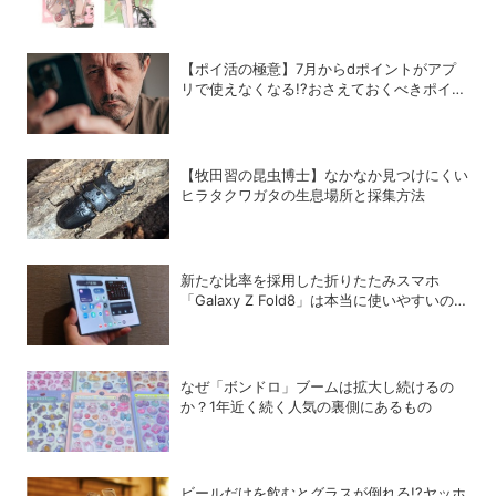
の背景
【ポイ活の極意】7月からdポイントがアプ
リで使えなくなる!?おさえておくべきポイン
トと注意点
【牧田習の昆虫博士】なかなか見つけにくい
ヒラタクワガタの生息場所と採集方法
新たな比率を採用した折りたたみスマホ
「Galaxy Z Fold8」は本当に使いやすいの
か？
なぜ「ボンドロ」ブームは拡大し続けるの
か？1年近く続く人気の裏側にあるもの
ビールだけを飲むとグラスが倒れる!?ヤッホ