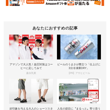
あなたにおすすめの記事
アマゾンで大人気！血圧対策はコー
ビールのうまさが際立つ「仕上げに
ヒーに足してみて
3分冷凍庫DRY」
森永乳業
【PR】アサヒビール
好印象を与える大人のショーツスタ
人生の節目に〝まるっと〟寄り添う