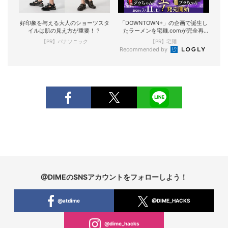
好印象を与える大人のショーツスタ
「DOWNTOWN+」の企画で誕生し
イルは肌の見え方が重要！？
たラーメンを宅麺.comが完全再
現！
【PR】パナソニック
【PR】宅麺
Recommended by
@DIMEのSNSアカウントをフォローしよう！
@atdime
@DIME_HACKS
@dime_hacks