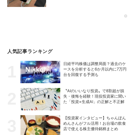
Rec
人気記事ランキング
日経平均株価は調整局面？過去のケ
ースを分析すると6か月以内に7万円
台を回復する予測も
〝AIのいいなり投資〟で8割超が損
失・後悔を経験！現役投資家に聞い
た「投資×生成AI」の正解と不正解
【投資家インタビュー】ちゃんぽん
めんさんがフル活用！お台場の飲食
店で使える株主優待銘柄まとめ