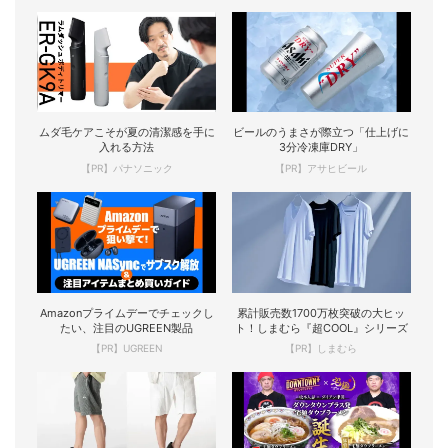
ムダ毛ケアこそが夏の清潔感を手に
ビールのうまさが際立つ「仕上げに
入れる方法
3分冷凍庫DRY」
【PR】パナソニック
【PR】アサヒビール
Amazonプライムデーでチェックし
累計販売数1700万枚突破の大ヒッ
たい、注目のUGREEN製品
ト！しまむら『超COOL』シリーズ
【PR】UGREEN
【PR】しまむら