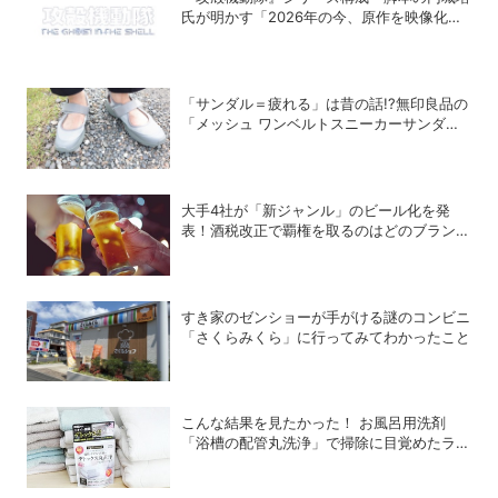
氏が明かす「2026年の今、原作を映像化す
る意味」
「サンダル＝疲れる」は昔の話!?無印良品の
「メッシュ ワンベルトスニーカーサンダ
ル」が快適すぎて手放せない！
大手4社が「新ジャンル」のビール化を発
表！酒税改正で覇権を取るのはどのブランド
か？
すき家のゼンショーが手がける謎のコンビニ
「さくらみくら」に行ってみてわかったこと
こんな結果を見たかった！ お風呂用洗剤
「浴槽の配管丸洗浄」で掃除に目覚めたライ
ターが「寝具、タオル、衣類のデトックス丸
洗浄」で再び驚愕！