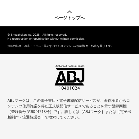
ページトップへ
© Shogakukan Inc. 2026 All rights reserved.
No reproduction or republication without written permission.
掲載の記事・写真・イラスト等のすべてのコンテンツの無断複写・転載を禁じます。
ABJマークは、この電子書店・電子書籍配信サービスが、著作権者からコ
ンテンツ使用許諾を得た正規版配信サービスであることを示す登録商標
（登録番号 第6091713号）です。詳しくは［ABJマーク］または［電子出
版制作・流通協議会］で検索してください。