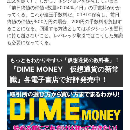
注文を除く）。しかし、ポジションを保有していると
「前日終値の仲値×数量×0.04％／日」の手数料がかか
ってくる。これが建玉手数料だ。0.1BTC保有し、前日
終値の仲値が500万円の場合、200円の手数料を負担す
ることになる。回避する方法としてはポジションを翌日
に持ち越さないこと。レバレッジ取引ではこうした知識
も必要になってくる。
もっともわかりやすい「仮想通貨の教科書」！
『DIME MONEY 仮想通貨の新常
識』各電子書店で好評発売中！