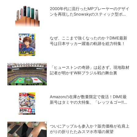
2000年代に流行ったMPプレーヤーのデザイ
ンを再現したSnowskyのスティック型ポー
タブルオーディオプレーヤー「ECHO
NANO」
なぜ、ここまで強くなったのか？DIME最新
号は日本サッカー躍進の軌跡を総力特集！
「ヒューストンの奇跡」は起きず。現地取材
記者が明かすW杯ブラジル戦の舞台裏
Amazonの在庫が数量限定で復活！DIME最
新号はタミヤの大特集、「レッツ＆ゴー!!」
コラボ付録つき！
ついにアップルも参入か？販売価格が右肩上
がりの折りたたみスマホ市場の展望