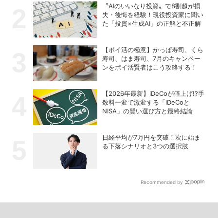
〝AIのいいなり投資〟で8割超が損
失・後悔を経験！現役投資家に聞い
た「投資×生成AI」の正解と不正解
【ポイ活の極意】かっぱ寿司、くら
寿司、はま寿司、7月のキャンペー
ンをポイ活賢者はこう攻略する！
【2026年最新】iDeCoが値上げ!?手
数料一変で激変する「iDeCoと
NISA」の賢い選び方と最終結論
日経平均が7万円を突破！次に始ま
る下落シナリオと3つの選択肢
Recommended by