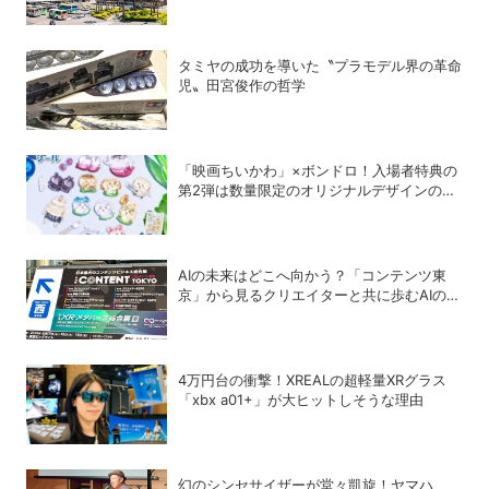
タミヤの成功を導いた〝プラモデル界の革命
児〟田宮俊作の哲学
「映画ちいかわ」×ボンドロ！入場者特典の
第2弾は数量限定のオリジナルデザインのボ
ンドロに
AIの未来はどこへ向かう？「コンテンツ東
京」から見るクリエイターと共に歩むAIの可
能性
4万円台の衝撃！XREALの超軽量XRグラス
「xbx a01+」が大ヒットしそうな理由
幻のシンセサイザーが堂々凱旋！ヤマハ