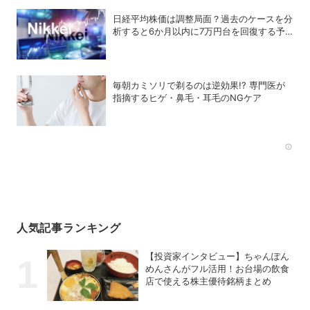
日経平均株価は調整局面？過去のケースを分
析すると6か月以内に7万円台を回復する予
測も
毎朝カミソリで剃るのは逆効果!? 専門医が
指摘するヒゲ・鼻毛・耳毛のNGケア
Rec
人気記事ランキング
【投資家インタビュー】ちゃんぽん
めんさんがフル活用！お台場の飲食
店で使える株主優待銘柄まとめ