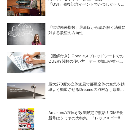
「GS1」修復記念イベントでかつしかトリオ
の向谷実さんが胸熱トーク
「欲望未来指数」最新版から読み解く消費に
対する欲望の方向性
【図解付き】Googleスプレッドシートでの
QUERY関数の使い方｜データ抽出や並べ替
えの方法
最大270度の立体送風で部屋全体の空気を効
率よく循環させるDreameの羽根なし扇風機
「MF10」
Amazonの在庫が数量限定で復活！DIME最
新号はタミヤの大特集、「レッツ＆ゴー!!」
コラボ付録つき！