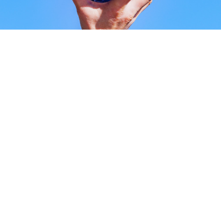
Loaded
:
10.51%
/
Unmute