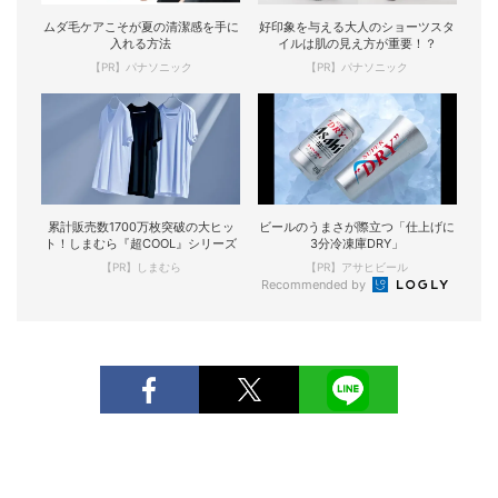
ムダ毛ケアこそが夏の清潔感を手に
好印象を与える大人のショーツスタ
入れる方法
イルは肌の見え方が重要！？
【PR】パナソニック
【PR】パナソニック
累計販売数1700万枚突破の大ヒッ
ビールのうまさが際立つ「仕上げに
ト！しまむら『超COOL』シリーズ
3分冷凍庫DRY」
【PR】しまむら
【PR】アサヒビール
Recommended by