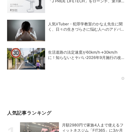
「J PRIDE LIFETECH」をローンチ、第1弾
は水道・電源不要の充電式高圧洗浄機
人気VTuber・犯罪学教室のかなえ先生に聞
く、日々の生きづらさに悩む人へのアドバイ
ス
生活道路の法定速度が60km/h→30km/h
に！知らないとヤバい2026年9月施行の改
正内容を弁護士が解説
Rec
人気記事ランキング
月額2980円で家族4人まで使えるフ
ィットネスジム「FIT365」に3か月