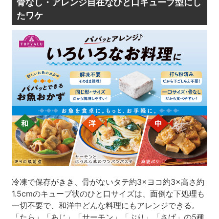
骨なし・アレンジ自在なひと口キューブ型にし
たワケ
冷凍で保存がきき、骨がないタテ約3×ヨコ約3×高さ約
1.5cmのキューブ状のひと口サイズは、面倒な下処理も
一切不要で、和洋中どんな料理にもアレンジできる。
「たら」「あじ」「サーモン」「ぶり」「さば」の5種