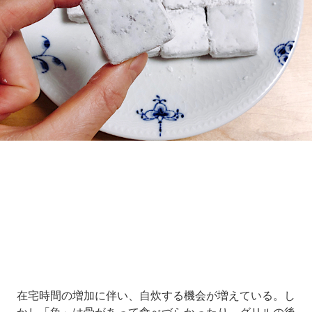
Loaded
:
7.00%
/
Unmute
在宅時間の増加に伴い、自炊する機会が増えている。し
かし「魚」は骨があって食べづらかったり、グリルの後