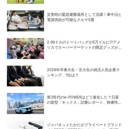
災害時の緊急避難場所として活躍！車中泊と
電源供給が可能なクルマ5選
2.99ドルのトートバッグが5万ドルに!?アメ
リカでスーパーマーケットの限定グッズが争
奪戦に
2028年卒東大生・京大生の就活人気企業ラ
ンキング、1位は？
第3世代のe-POWERはどう進化した？日産
の新型「キックス」試乗レポート、静粛性・
燃費・乗り心地を検証
ジャパネットたかたがプライベートブランド