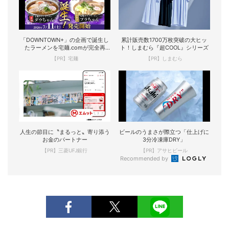
「DOWNTOWN+」の企画で誕生し
累計販売数1700万枚突破の大ヒッ
たラーメンを宅麺.comが完全再
ト！しまむら『超COOL』シリーズ
現！
【PR】宅麺
【PR】しまむら
人生の節目に〝まるっと〟寄り添う
ビールのうまさが際立つ「仕上げに
お金のパートナー
3分冷凍庫DRY」
【PR】三菱UFJ銀行
【PR】アサヒビール
Recommended by