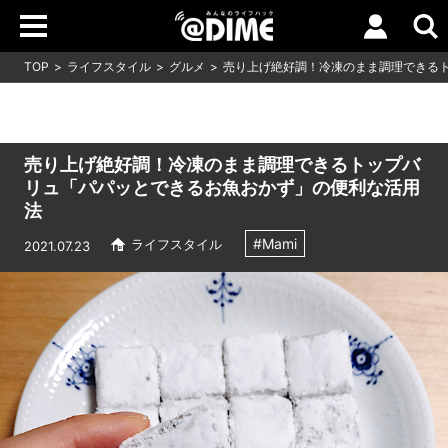
TOP
ライフスタイル
グルメ
売り上げ絶好調！冷凍のまま調理できる
売り上げ絶好調！冷凍のまま調理できるトップバ
リュ「パパッとできるお魚おかず」の便利な活用
法
#Mami
ライフスタイル
2021.07.23