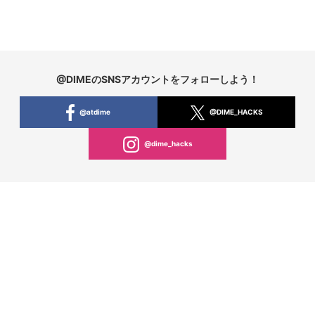
@DIMEのSNSアカウントをフォローしよう！
@atdime
@DIME_HACKS
@dime_hacks