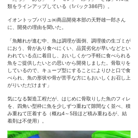
類をラインアップしている（1パック386円）。
イオントップバリュ㈱商品開発本部の天野雄一郎さん
に、開発の理由を聞いた。
「魚離れが進む中、魚は調理が面倒、調理後の生ゴミが
におう、骨があり食べにくい、品質劣化が早いなどとい
われている点に着目し、おいしくかつ手軽に食べられる
魚をご提供したいとの思いから開発しました。骨取りを
しているので、キューブ型にすることによりひと口で食
べられ、魚の形状や骨が苦手な方にもおいしくお召し上
がりいただけます」
気になる製造工程だが、はじめに骨取りした魚のフィレ
を、四角い型枠に魚を少しずつ重ねて隙間なく並べ、積
み重ねて圧着する（概ね4～5段ほど積み重ねるが、結
着剤は不使用）。