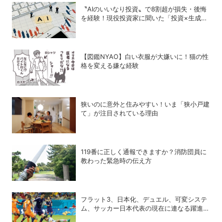
〝AIのいいなり投資〟で8割超が損失・後悔
を経験！現役投資家に聞いた「投資×生成
AI」の正解と不正解
【図鑑NYAO】白い衣服が大嫌いに！猫の性
格を変える嫌な経験
狭いのに意外と住みやすい！いま「狭小戸建
て」が注目されている理由
119番に正しく通報できますか？消防団員に
教わった緊急時の伝え方
フラット3、日本化、デュエル、可変システ
ム、サッカー日本代表の現在に連なる躍進の
34年