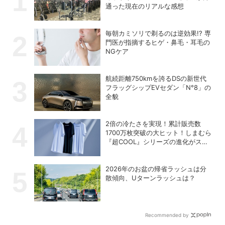
通った現在のリアルな感想
毎朝カミソリで剃るのは逆効果!? 専
門医が指摘するヒゲ・鼻毛・耳毛の
NGケア
航続距離750kmを誇るDSの新世代
フラッグシップEVセダン「N°8」の
全貌
2倍の冷たさを実現！累計販売数
1700万枚突破の大ヒット！しまむら
『超COOL』シリーズの進化がスゴ
い！【PR】
2026年のお盆の帰省ラッシュは分
散傾向、Uターンラッシュは？
Recommended by