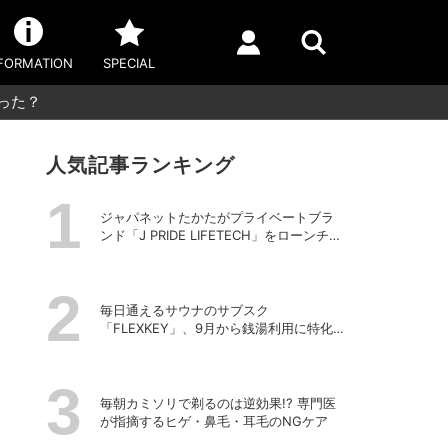
FORMATION
SPECIAL
った？
人気記事ランキング
ジャパネットたかたがプライベートブラ
ンド「J PRIDE LIFETECH」をローンチ、
第1弾は水道・電源不要の充電式高圧洗浄
機
毎日通えるサウナのサブスク
「FLEXKEY」、9月から銭湯利用に特化し
たプランを月額1980円で提供開始
毎朝カミソリで剃るのは逆効果!? 専門医
が指摘するヒゲ・鼻毛・耳毛のNGケア