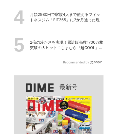
月額2980円で家族4人まで使えるフィッ
トネスジム「FIT365」に3か月通った現在
のリアルな感想
2倍の冷たさを実現！累計販売数1700万枚
突破の大ヒット！しまむら『超COOL』シ
リーズの進化がスゴい！【PR】
Recommended by
最新号