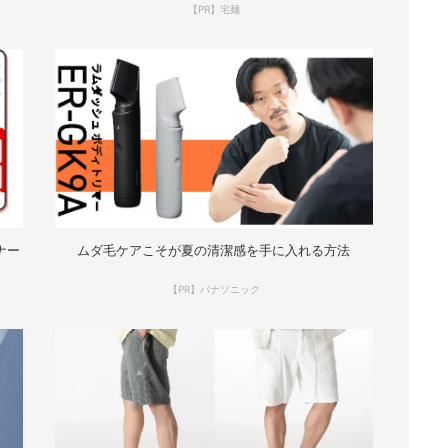
【PR】宅麺
ナー
ムダ毛ケアこそが夏の清潔感を手に入れる方法
【PR】パナソニック