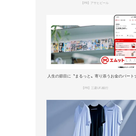
【PR】アサヒビール
人生の節目に〝まるっと〟寄り添うお金のパート
【PR】三菱UFJ銀行