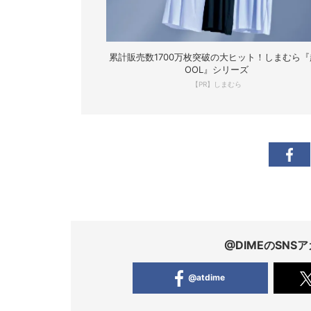
累計販売数1700万枚突破の大ヒット！しまむら『
OOL』シリーズ
【PR】しまむら
@DIMEのSN
@atdime