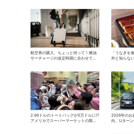
航空券の購入、ちょっと待って！燃油
「うなぎを
サーチャージの改定時期に合わせてお
外と知らな
トクに海外航空券を買う方法
方
2.99ドルのトートバッグが5万ドルに!?
2026年の
アメリカでスーパーマーケットの限定
向、Uター
グッズが争奪戦に