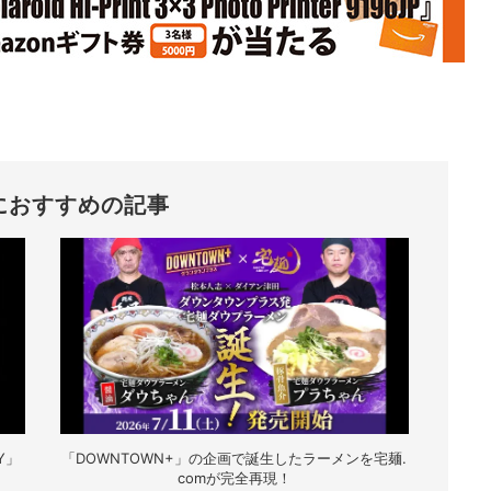
におすすめの記事
Y」
「DOWNTOWN+」の企画で誕生したラーメンを宅麺.
comが完全再現！