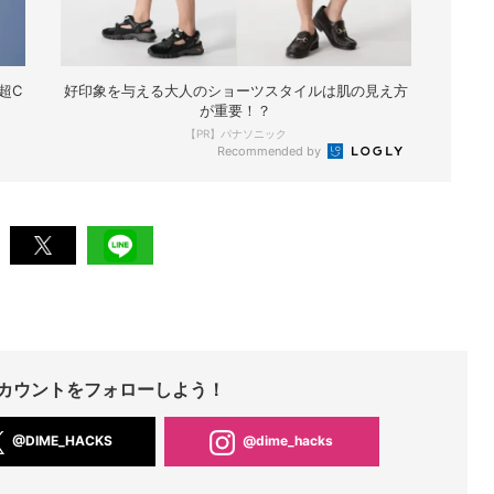
超C
好印象を与える大人のショーツスタイルは肌の見え方
が重要！？
【PR】パナソニック
Recommended by
Sアカウントをフォローしよう！
@DIME_HACKS
@dime_hacks