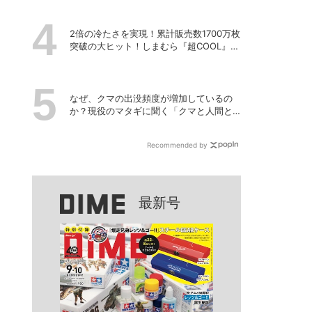
2倍の冷たさを実現！累計販売数1700万枚
突破の大ヒット！しまむら『超COOL』シ
リーズの進化がスゴい！【PR】
なぜ、クマの出没頻度が増加しているの
か？現役のマタギに聞く「クマと人間と
の正しい付き合い方」
Recommended by
最新号