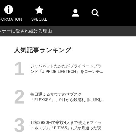
FORMATION
SPECIAL
ウナーに愛され続ける理由
人気記事ランキング
ジャパネットたかたがプライベートブラ
ンド「J PRIDE LIFETECH」をローンチ、
第1弾は水道・電源不要の充電式高圧洗浄
機
毎日通えるサウナのサブスク
「FLEXKEY」、9月から銭湯利用に特化し
たプランを月額1980円で提供開始
月額2980円で家族4人まで使えるフィッ
トネスジム「FIT365」に3か月通った現在
のリアルな感想