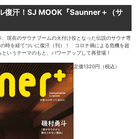
汗！SJ MOOK『Saunner＋（サ
本、現在のサウナブームの火付け役となった伝説のサウナ専
、7年の時を経てついに復汗（刊）！ コロナ禍による危機を超
るというテーマのもと、パワーアップして再登場！
定価1320円（税込）