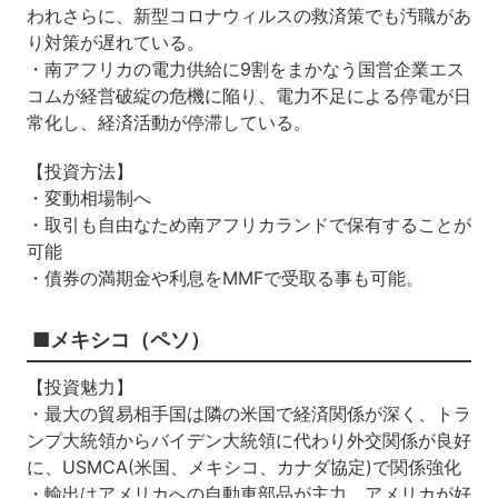
われさらに、新型コロナウィルスの救済策でも汚職があ
り対策が遅れている。
・南アフリカの電力供給に9割をまかなう国営企業エス
コムが経営破綻の危機に陥り、電力不足による停電が日
常化し、経済活動が停滞している。
【投資方法】
・変動相場制へ
・取引も自由なため南アフリカランドで保有することが
可能
・債券の満期金や利息をMMFで受取る事も可能。
■メキシコ（ペソ）
【投資魅力】
・最大の貿易相手国は隣の米国で経済関係が深く、トラ
ンプ大統領からバイデン大統領に代わり外交関係が良好
に、USMCA(米国、メキシコ、カナダ協定)で関係強化
・輸出はアメリカへの自動車部品が主力、アメリカが好