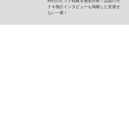
時代のヒット戦略を徹底分析！話題のモ
ナキ独占インタビューも掲載した見逃せ
ない一冊！