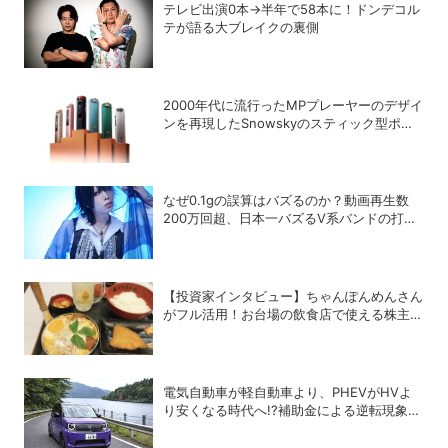
テレビ出演0本→半年で58本に！ドンデコル
テが語る大ブレイクの裏側
2000年代に流行ったMPプレーヤーのデザイ
ンを再現したSnowskyのスティック型ポー
タブルオーディオプレーヤー「ECHO
NANO」
なぜ0.1gの誤算はバズるのか？動画再生数
200万回超、日本一バズるV系バンドの打算
的戦略
【投資家インタビュー】ちゃんぽんめんさん
がフル活用！お台場の飲食店で使える株主優
待銘柄まとめ
電気自動車が軽自動車より、PHEVがHVよ
り安くなる時代へ!?補助金による逆転現象に
感じる違和感