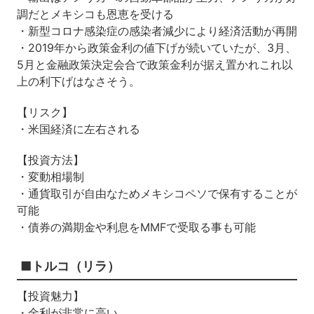
調だとメキシコも恩恵を受ける
・新型コロナ感染症の感染者減少により経済活動が再開
・2019年から政策金利の値下げが続いていたが、3月、
5月と金融政策決定会合で政策金利が据え置かれこれ以
上の利下げはなさそう。
【リスク】
・米国経済に左右される
【投資方法】
・変動相場制
・通貨取引が自由なためメキシコペソで保有することが
可能
・債券の満期金や利息をMMFで受取る事も可能
■トルコ（リラ）
【投資魅力】
・金利が非常に高い