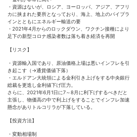
・資源はないが、ロシア、ヨーロッパ、アジア、アフリ
カに挟まれた要所となっており、海上、地上のパイプラ
インとともにエネルギー輸送の要
・2021年4月からのロックダウン、ワクチン接種により
足下の新型コロナ感染者数は落ち着き経済を再開
【リスク】
・資源輸入国であり、原油価格上場は悪いインフレを引
き起こす（→通貨価値下落）
・エルドアン大統領による金利引き上げをする中央銀行
総裁を更迭し金利値下げ圧力。
さらに、2021年6月1日に7～8月に利下げするべきだと
主張し、物価高の中で利上げをすることでインフレ加速
懸念がありトルコリラが下落している。
【投資方法】
・変動相場制