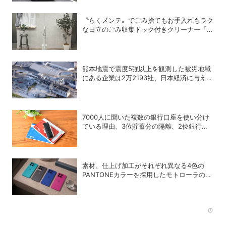
〝らくメンテ〟でごみ捨てもお手入れもラク
な日立のごみ収集ドック付きクリーナー「ら
くメンテスティック」
熊本地震で震度5強以上を観測した被災地域
にある企業は2万2193社、日本経済に与える
影響は？
7000人に聞いた複数の銀行口座を使い分け
ている理由、3位貯蓄分の隔離、2位銀行メ
リットの使い分け、1位は？
素材、仕上げ加工がそれぞれ異なる4色の
PANTONEカラーを採用したモトローラのエ
ントリースマホ「moto g37」
Rec