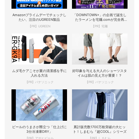
Amazonプライムデーでチェックし
「DOWNTOWN+」の企画で誕生し
たい、注目のUGREEN製品
たラーメンを宅麺.comが完全再
現！
【PR】UGREEN
【PR】宅麺
ムダ毛ケアこそが夏の清潔感を手に
好印象を与える大人のショーツスタ
入れる方法
イルは肌の見え方が重要！？
【PR】パナソニック
【PR】パナソニック
ビールのうまさが際立つ「仕上げに
累計販売数1700万枚突破の大ヒッ
3分冷凍庫DRY」
ト！しまむら『超COOL』シリーズ
【PR】アサヒビール
【PR】しまむら