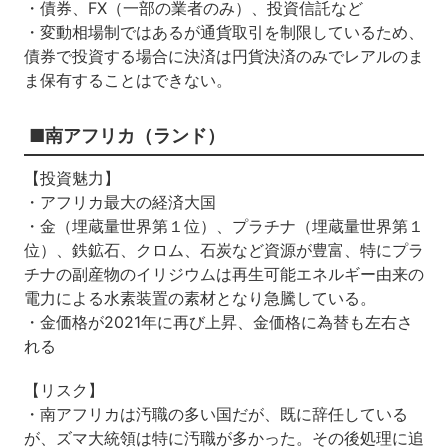
・債券、FX（一部の業者のみ）、投資信託など
・変動相場制ではあるが通貨取引を制限しているため、
債券で投資する場合に決済は円貨決済のみでレアルのま
ま保有することはできない。
■南アフリカ（ランド）
【投資魅力】
・アフリカ最大の経済大国
・金（埋蔵量世界第１位）、プラチナ（埋蔵量世界第１
位）、鉄鉱石、クロム、石炭など資源が豊富、特にプラ
チナの副産物のイリジウムは再生可能エネルギー由来の
電力による水素装置の素材となり急騰している。
・金価格が2021年に再び上昇、金価格に為替も左右さ
れる
【リスク】
・南アフリカは汚職の多い国だが、既に辞任している
が、ズマ大統領は特に汚職が多かった。その後処理に追