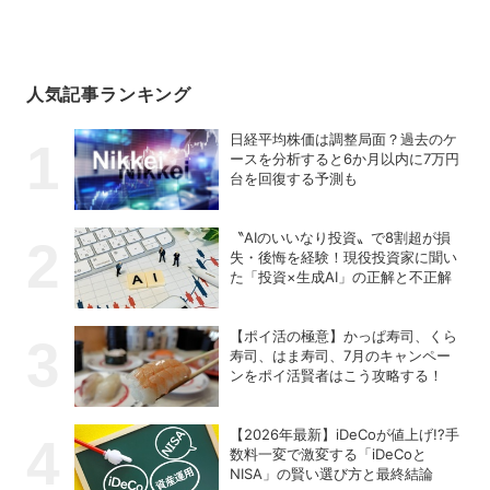
人気記事ランキング
日経平均株価は調整局面？過去のケ
ースを分析すると6か月以内に7万円
台を回復する予測も
〝AIのいいなり投資〟で8割超が損
失・後悔を経験！現役投資家に聞い
た「投資×生成AI」の正解と不正解
【ポイ活の極意】かっぱ寿司、くら
寿司、はま寿司、7月のキャンペー
ンをポイ活賢者はこう攻略する！
【2026年最新】iDeCoが値上げ!?手
数料一変で激変する「iDeCoと
NISA」の賢い選び方と最終結論