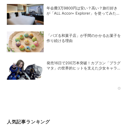
年会費3万9800円は安い？高い？旅行好き
が「ALL Accor+ Explorer」を使ってみたら
予想以上だった
「バズる和菓子店」が手間のかかるお菓子を
作り続ける理由
発売16日で200万本突破！カプコン「プラグ
マタ」の世界的ヒットを支えた少女キャラの
存在
Rec
人気記事ランキング