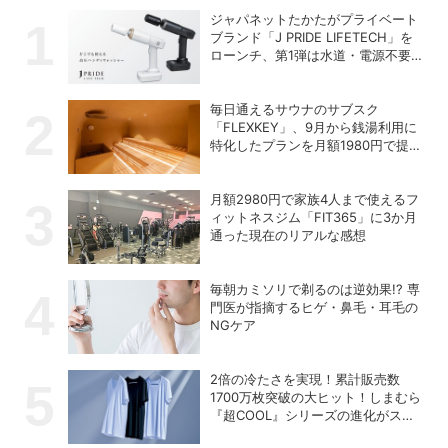
ジャパネットたかたがプライベート
ブランド「J PRIDE LIFETECH」を
ローンチ、第1弾は水道・電源不要
の充電式高圧洗浄機
毎日通えるサウナのサブスク
「FLEXKEY」、9月から銭湯利用に
特化したプランを月額1980円で提供
開始
月額2980円で家族4人まで使えるフ
ィットネスジム「FIT365」に3か月
通った現在のリアルな感想
毎朝カミソリで剃るのは逆効果!? 専
門医が指摘するヒゲ・鼻毛・耳毛の
NGケア
2倍の冷たさを実現！累計販売数
1700万枚突破の大ヒット！しまむら
『超COOL』シリーズの進化がスゴ
い！【PR】