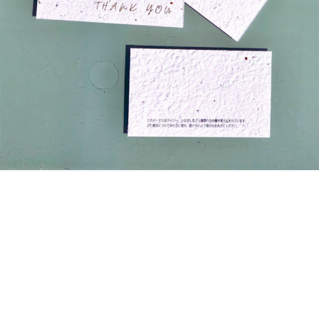
Loaded
:
7.00%
/
Unmute