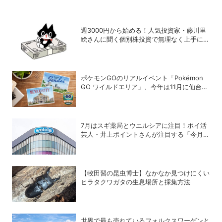
週3000円から始める！人気投資家・藤川里
絵さんに聞く個別株投資で無理なく上手に稼
ぐヒント
ポケモンGOのリアルイベント「Pokémon
GO ワイルドエリア」、今年は11月に仙台と
メキシコシティで開催
7月はスギ薬局とウエルシアに注目！ポイ活
芸人・井上ポイントさんが注目する「今月の
ポイ活ハック」
【牧田習の昆虫博士】なかなか見つけにくい
ヒラタクワガタの生息場所と採集方法
世界で最も売れているフォルクスワーゲンと