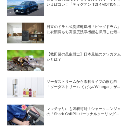
いえばコレ！「ティグアン TDI 4MOTION
R-Line」の買い得度をチェック
日立のドラム式洗濯乾燥機「ビッグドラム」
に衣類長もち高濃度洗浄機能を採用した最新
モデルが登場
【牧田習の昆虫博士】日本最強のクワガタム
シとは？
ソーダストリームから希釈タイプの飲む酢
「ソーダストリーム くだものVinegar」が登
場
ママチャリにも装着可能！シャークニンジャ
の「Shark ChillPill パーソナルクーリングフ
ァン」で酷暑対策