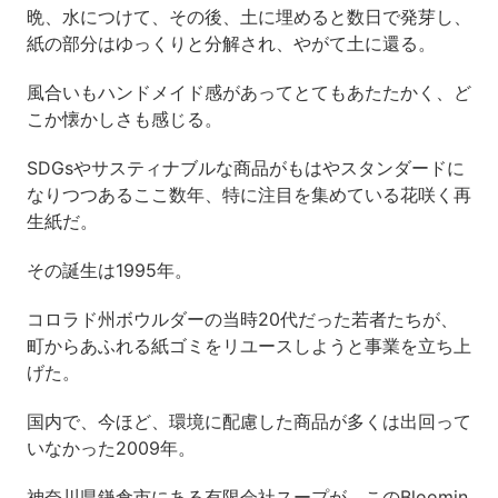
晩、水につけて、その後、土に埋めると数日で発芽し、
紙の部分はゆっくりと分解され、やがて土に還る。
風合いもハンドメイド感があってとてもあたたかく、ど
こか懐かしさも感じる。
SDGsやサスティナブルな商品がもはやスタンダードに
なりつつあるここ数年、特に注目を集めている花咲く再
生紙だ。
その誕生は1995年。
コロラド州ボウルダーの当時20代だった若者たちが、
町からあふれる紙ゴミをリユースしようと事業を立ち上
げた。
国内で、今ほど、環境に配慮した商品が多くは出回って
いなかった2009年。
神奈川県鎌倉市にある有限会社スープが、このBloomin