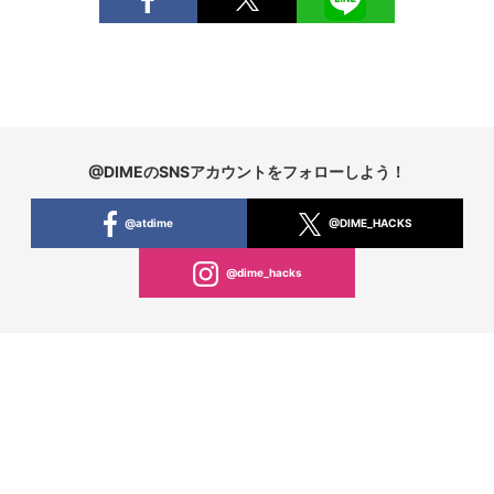
@DIMEのSNSアカウントをフォローしよう！
@atdime
@DIME_HACKS
@dime_hacks