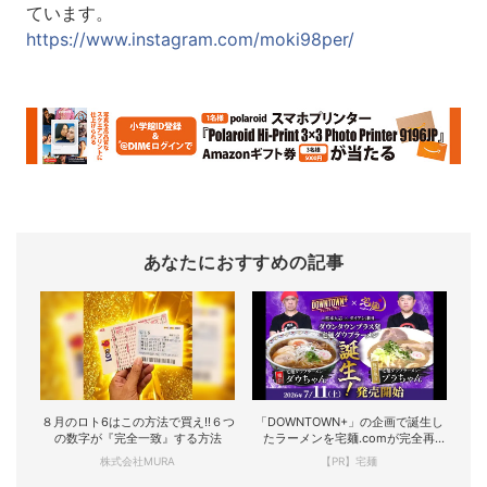
ています。
https://www.instagram.com/moki98per/
あなたにおすすめの記事
８月のロト6はこの方法で買え!!６つ
「DOWNTOWN+」の企画で誕生し
の数字が『完全一致』する方法
たラーメンを宅麺.comが完全再
現！
株式会社MURA
【PR】宅麺