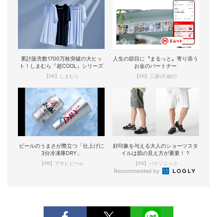
累計販売数1700万枚突破の大ヒッ
人生の節目に〝まるっと〟寄り添う
ト！しまむら『超COOL』シリーズ
お金のパートナー
【PR】しまむら
【PR】三菱UFJ銀行
ビールのうまさが際立つ「仕上げに
好印象を与える大人のショーツスタ
3分冷凍庫DRY」
イルは肌の見え方が重要！？
【PR】アサヒビール
【PR】パナソニック
Recommended by