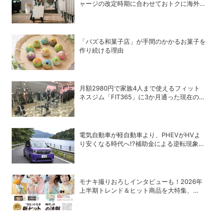
ャージの改定時期に合わせておトクに海外航
空券を買う方法
「バズる和菓子店」が手間のかかるお菓子を
作り続ける理由
月額2980円で家族4人まで使えるフィット
ネスジム「FIT365」に3か月通った現在のリ
アルな感想
電気自動車が軽自動車より、PHEVがHVよ
り安くなる時代へ!?補助金による逆転現象に
感じる違和感
モナキ撮りおろしインタビューも！2026年
上半期トレンド＆ヒット商品を大特集、
DIME最新号は7/15発売！