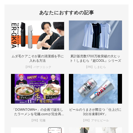
あなたにおすすめの記事
ムダ毛ケアこそが夏の清潔感を手に
累計販売数1700万枚突破の大ヒッ
入れる方法
ト！しまむら『超COOL』シリーズ
【PR】パナソニック
【PR】しまむら
「DOWNTOWN+」の企画で誕生し
ビールのうまさが際立つ「仕上げに
たラーメンを宅麺.comが完全再
3分冷凍庫DRY」
現！
【PR】宅麺
【PR】アサヒビール