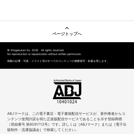
ページトップへ
© Shogakukan Inc. 2026 All rights reserved.
No reproduction or republication without written permission.
掲載の記事・写真・イラスト等のすべてのコンテンツの無断複写・転載を禁じます。
ABJマークは、この電子書店・電子書籍配信サービスが、著作権者からコ
ンテンツ使用許諾を得た正規版配信サービスであることを示す登録商標
（登録番号 第6091713号）です。詳しくは［ABJマーク］または［電子出
版制作・流通協議会］で検索してください。