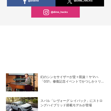
@atdime
@DIME_HACKS
@dime_hacks
幻のシンセサイザーが堂々凱旋！ヤマハ
「GS1」修復記念イベントでかつしかトリオ
の向谷実さんが胸熱トーク
スバル「レヴォーグ レイバック」にストロ
ングハイブリッド搭載モデルが登場