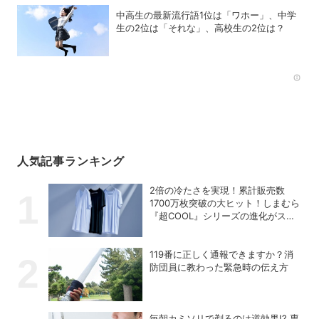
中高生の最新流行語1位は「ワホー」、中学
生の2位は「それな」、高校生の2位は？
Rec
人気記事ランキング
2倍の冷たさを実現！累計販売数
1700万枚突破の大ヒット！しまむら
『超COOL』シリーズの進化がスゴ
い！【PR】
119番に正しく通報できますか？消
防団員に教わった緊急時の伝え方
毎朝カミソリで剃るのは逆効果!? 専