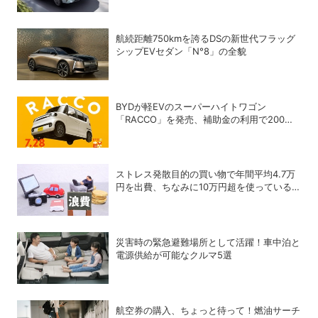
航続距離750kmを誇るDSの新世代フラッグ
シップEVセダン「N°8」の全貌
BYDが軽EVのスーパーハイトワゴン
「RACCO」を発売、補助金の利用で200万
円以下に
ストレス発散目的の買い物で年間平均4.7万
円を出費、ちなみに10万円超を使っている
人はどれくらいいる？
災害時の緊急避難場所として活躍！車中泊と
電源供給が可能なクルマ5選
航空券の購入、ちょっと待って！燃油サーチ