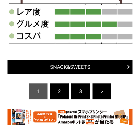
SNACK&SWEETS
1
2
3
>