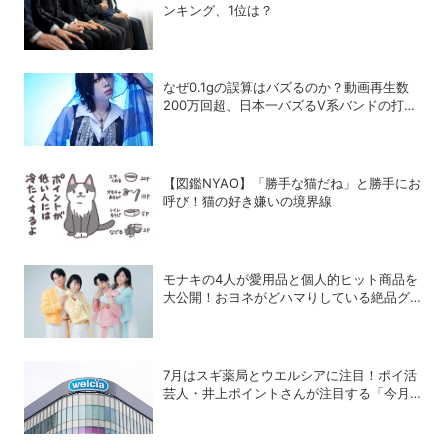
ンキング、1位は？
なぜ0.1gの誤算はバズるのか？動画再生数
200万回超、日本一バズるV系バンドの打算
的戦略
【図鑑NYAO】「勝手な猫だね」と勝手にお
呼び！猫の好き嫌いの境界線
モナキの4人が愛用品と個人的ヒット商品を
大公開！おヨネがどハマりしている絶品グル
メって？
7月はスギ薬局とウエルシアに注目！ポイ活
芸人・井上ポイントさんが注目する「今月の
ポイ活ハック」