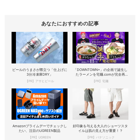
あなたにおすすめの記事
ビールのうまさが際立つ「仕上げに
「DOWNTOWN+」の企画で誕生し
3分冷凍庫DRY」
たラーメンを宅麺.comが完全再
現！
【PR】アサヒビール
【PR】宅麺
Amazonプライムデーでチェックし
好印象を与える大人のショーツスタ
たい、注目のUGREEN製品
イルは肌の見え方が重要！？
【PR】UGREEN
【PR】パナソニック