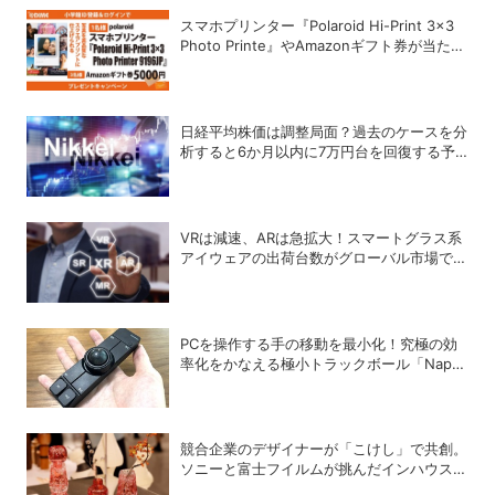
スマホプリンター『Polaroid Hi-Print 3×3
Photo Printe』やAmazonギフト券が当た
る！プレゼントキャンペーンがスタート【8
月26日締切】
日経平均株価は調整局面？過去のケースを分
析すると6か月以内に7万円台を回復する予
測も
VRは減速、ARは急拡大！スマートグラス系
アイウェアの出荷台数がグローバル市場で急
成長
PCを操作する手の移動を最小化！究極の効
率化をかなえる極小トラックボール「Nape
Pro」をレビュー
競合企業のデザイナーが「こけし」で共創。
ソニーと富士フイルムが挑んだインハウスデ
ザインの可能性