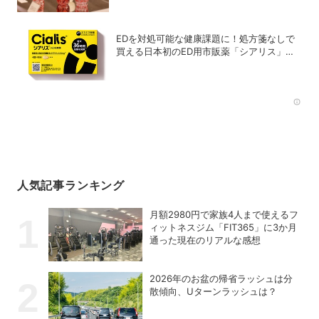
EDを対処可能な健康課題に！処方箋なしで
買える日本初のED用市販薬「シアリス」が
登場
Rec
人気記事ランキング
月額2980円で家族4人まで使えるフ
ィットネスジム「FIT365」に3か月
通った現在のリアルな感想
2026年のお盆の帰省ラッシュは分
散傾向、Uターンラッシュは？