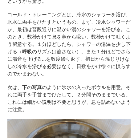
というから驚き。
コールド・トレーニングとは、冷水のシャワーを浴び、
氷水に両手をひたすというもの。まず、冷水シャワーだ
が、最初は普段通りに温かい湯のシャワーを浴びる。こ
のとき、数秒かけて息を鼻から吸い、数秒かけて吐くよ
う留意する。１分ほどしたら、シャワーの湯温を少し下
げる（呼吸のリズムは崩さない）。また１分ほどでさら
に湯音を下げる…を数度繰り返す。初日から混じりけな
しの冷水を浴びる必要はなく、日数をかけ徐々に慣らす
のでかまわない。
次は、下の写真のように氷水の入ったボウルを用意。そ
れに両手を手首までひたして、２分間そのままでいる。
これには細かい説明は不要と思うが、息を詰めないよう
に注意。