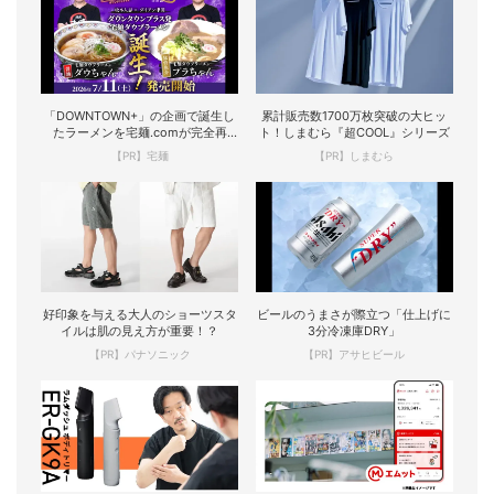
「DOWNTOWN+」の企画で誕生し
累計販売数1700万枚突破の大ヒッ
たラーメンを宅麺.comが完全再
ト！しまむら『超COOL』シリーズ
現！
【PR】宅麺
【PR】しまむら
好印象を与える大人のショーツスタ
ビールのうまさが際立つ「仕上げに
イルは肌の見え方が重要！？
3分冷凍庫DRY」
【PR】パナソニック
【PR】アサヒビール