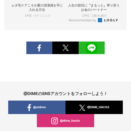
ムダ毛ケアこそが夏の清潔感を手に
人生の節目に〝まるっと〟寄り添う
入れる方法
お金のパートナー
【PR】パナソニック
【PR】三菱UFJ銀行
Recommended by
@DIMEのSNSアカウントをフォローしよう！
@atdime
@DIME_HACKS
@dime_hacks