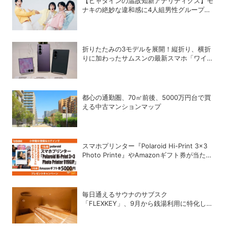
【ヒャダインの温故知新アナリティクス】モ
ナキの絶妙な違和感に4人組男性グループの
歴史を振り返る
折りたたみの3モデルを展開！縦折り、横折
りに加わったサムスンの最新スマホ「ワイド
モデル」の特徴
都心の通勤圏、70㎡前後、5000万円台で買
える中古マンションマップ
スマホプリンター『Polaroid Hi-Print 3×3
Photo Printe』やAmazonギフト券が当た
る！プレゼントキャンペーンがスタート【8
月26日締切】
毎日通えるサウナのサブスク
「FLEXKEY」、9月から銭湯利用に特化した
プランを月額1980円で提供開始