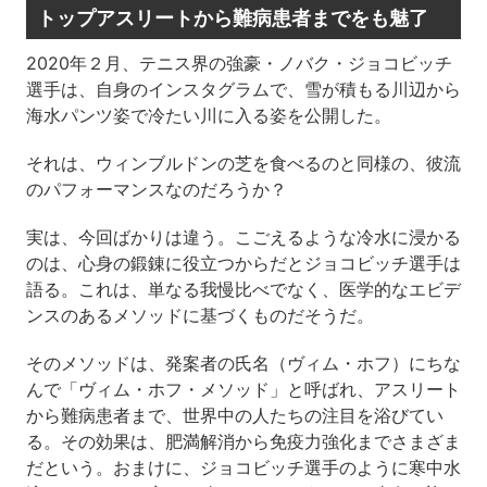
トップアスリートから難病患者までをも魅了
2020年２月、テニス界の強豪・ノバク・ジョコビッチ
選手は、自身のインスタグラムで、雪が積もる川辺から
海水パンツ姿で冷たい川に入る姿を公開した。
それは、ウィンブルドンの芝を食べるのと同様の、彼流
のパフォーマンスなのだろうか？
実は、今回ばかりは違う。こごえるような冷水に浸かる
のは、心身の鍛錬に役立つからだとジョコビッチ選手は
語る。これは、単なる我慢比べでなく、医学的なエビデ
ンスのあるメソッドに基づくものだそうだ。
そのメソッドは、発案者の氏名（ヴィム・ホフ）にちな
んで「ヴィム・ホフ・メソッド」と呼ばれ、アスリート
から難病患者まで、世界中の人たちの注目を浴びてい
る。その効果は、肥満解消から免疫力強化までさまざま
だという。おまけに、ジョコビッチ選手のように寒中水