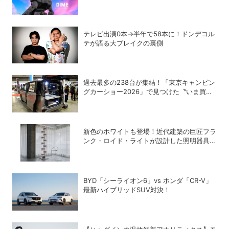
チール・WILDTHINGS・空調服®との限定ア
イテムついに公開
テレビ出演0本→半年で58本に！ドンデコル
テが語る大ブレイクの裏側
過去最多の238台が集結！「東京キャンピン
グカーショー2026」で見つけた〝いま買う
べき〟注目モデル
新色のホワイトも登場！近代建築の巨匠フラ
ンク・ロイド・ライトが設計した照明器具の
復刻シリーズ「TALIESIN」
BYD「シーライオン6」vs ホンダ「CR-V」
最新ハイブリッドSUV対決！