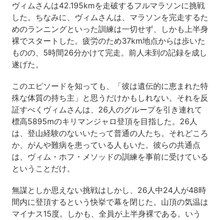
ヴィムさんは42.195kmを走破するフルマラソンに挑戦
した。ちなみに、ヴィムさんは、マラソンを完走するた
めのランニングといった訓練は一切せず、しかも上半身
裸でスタートした。疲労のため37km地点からは歩いた
ものの、5時間26分かけて完走。前人未到の記録を成し
遂げた。
このエピソードを知っても、「彼は遺伝的に恵まれた特
殊な体質の持ち主」と思うだけかもしれない。それを反
証すべくヴィムさんは、26人のグループを引き連れて
標高5895mのキリマンジャロ登頂を目指した。26人
は、登山経験のないいたって普通の人たち。それどころ
か、がんや難病を患っている人もいた。彼らの共通点
は、ヴィム・ホフ・メソッドの訓練を事前に受けている
ということだけ。
無謀としか思えない挑戦はしかし、26人中24人が48時
間内に登頂するという快挙で幕を閉じた。山頂の気温は
マイナス15度。しかも、全員が上半身裸である。いう