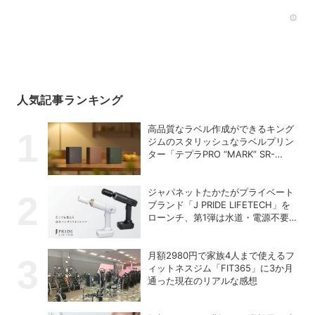
Rec
人気記事ランキング
高品質なラベル作成ができるキング
ジムのスタリッシュなラベルプリン
ター「テプラPRO “MARK” SR-
MK2」
ジャパネットたかたがプライベート
ブランド「J PRIDE LIFETECH」を
ローンチ、第1弾は水道・電源不要
の充電式高圧洗浄機
月額2980円で家族4人まで使えるフ
ィットネスジム「FIT365」に3か月
通った現在のリアルな感想