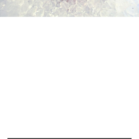
Loaded
:
18.05%
/
Unmute