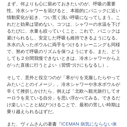
まず、何よりも心に留めておきたいのが、呼吸の重要
性。冷水シャワーを浴びると、本能的にパニックに近い
情動変化が起き、つい荒く浅い呼吸になってしまう。こ
れだと効果は望めない。コツは、シャワーの水温を下げ
るたびに、水量も絞っていくこと。これで、パニックは
避けられるし、安定した呼吸も維持できるようになる。
氷水の入ったボウルに両手をつけるトレーニングも同様
で、努めて呼吸のリズムを保つようにする。また、どう
しても２分間我慢できないときは、冷水シャワーから上
がった直後に行うとよい（習慣づけにもなるし）。
そして、意外と役立つのが「寒がりを克服したらやって
みたいことのイメージ」。冷水シャワーや氷水ボウルが
辛くて挫折しかけたら、例えば「北欧へ観光旅行してオ
ーロラを見ている自分」を思い浮かべてみる。できるだ
け楽しいことと結びつけることで、最初の苦しい時期は
乗り越えられるはずだ。
また、ヴィムさんの著書『
ICEMAN 病気にならない体