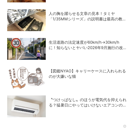
人の胸を躍らせる文章の見本！タミヤ
「1/35MMシリーズ」の説明書は最高の教科
書だった
生活道路の法定速度が60km/h→30km/h
に！知らないとヤバい2026年9月施行の改
正内容を弁護士が解説
【図鑑NYAO】キャリーケースに入れられる
のが大嫌いな猫
〝つけっぱなし〟のほうが電気代を抑えられ
る？猛暑日にやってはいけないエアコンの使
い方
Rec