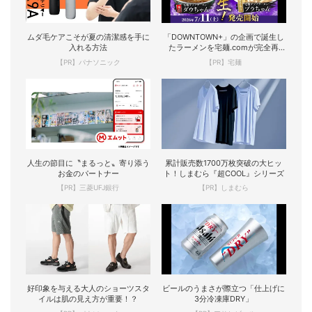
ムダ毛ケアこそが夏の清潔感を手に
「DOWNTOWN+」の企画で誕生し
入れる方法
たラーメンを宅麺.comが完全再
現！
【PR】パナソニック
【PR】宅麺
人生の節目に〝まるっと〟寄り添う
累計販売数1700万枚突破の大ヒッ
お金のパートナー
ト！しまむら『超COOL』シリーズ
【PR】三菱UFJ銀行
【PR】しまむら
好印象を与える大人のショーツスタ
ビールのうまさが際立つ「仕上げに
イルは肌の見え方が重要！？
3分冷凍庫DRY」