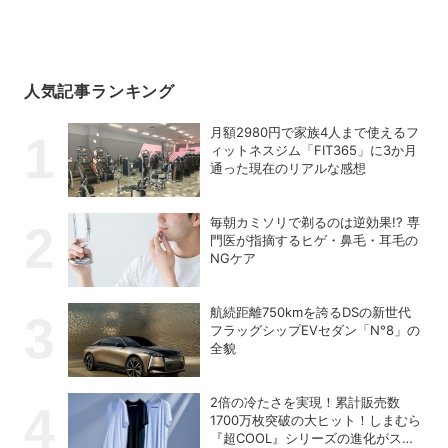
人気記事ランキング
月額2980円で家族4人まで使えるフ
ィットネスジム「FIT365」に3か月
通った現在のリアルな感想
毎朝カミソリで剃るのは逆効果!? 専
門医が指摘するヒゲ・鼻毛・耳毛の
NGケア
航続距離750kmを誇るDSの新世代
フラッグシップEVセダン「N°8」の
全貌
2倍の冷たさを実現！累計販売数
1700万枚突破の大ヒット！しまむら
『超COOL』シリーズの進化がスゴ