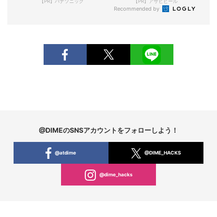
【PR】パナソニック
【PR】アサヒビール
Recommended by
@DIMEのSNSアカウントをフォローしよう！
@atdime
@DIME_HACKS
@dime_hacks