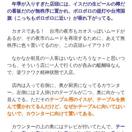
年季が入りすぎた店頭には、イスだの生ビールの樽だ
の看板だのが無秩序に置かれ、ボロボロの提灯や台湾国
旗（こっちもボロボロに近い）が垂れ下がってる。
カオスである！ 台湾の夜市もカオスっぽいムードが
あるが、その夜市のムードを再現するために、あえて無
秩序に色々置いてるのか、この店頭レイアウト!?
なかなか初見の一人客はいないだろうなァ～と思いつ
つも、そういう店に一人で行くのが呑みの醍醐味なん
で、逆ワクワク精神状態で入店。
店内は入って右側に、奥が厨房になってるカウンタ
ー。左側には２人掛けのテーブルが二つ、奥に向かって
並んでる。ただその
テーブル用のイスが、テーブルを挟
んで置かれてるんだけど、なぜかテーブルに向いてはい
ないで、カウンターに向けて置いてある。
カウンターの上の奥にはテレビが付いてたんで、
テー