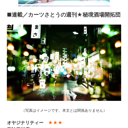
00:00
/
14:41
■連載／カーツさとうの週刊★秘境酒場開拓団
（写真はイメージです。本文とは関係ありません）
オヤジナリティー
★★★