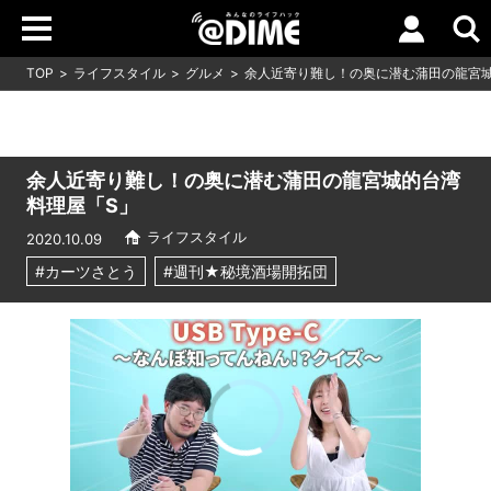
TOP
ライフスタイル
グルメ
余人近寄り難し！の奥に潜む蒲田の龍宮
余人近寄り難し！の奥に潜む蒲田の龍宮城的台湾
料理屋「S」
ライフスタイル
2020.10.09
#カーツさとう
#週刊★秘境酒場開拓団