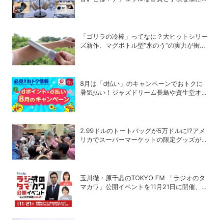
追求したオーディオデバイス5選
「ゴリラの冷棒」ってなに？大ヒットシリー
ズ新作、マグボトル型“氷のう”の実力が衝撃
的だった
8月は「d払い」のキャンペーンでおトクに
暑気払い！ジャズドリーム長島や資生堂オン
ラインストアなどに注目
2.99ドルのトートバッグが5万ドルに!?アメ
リカでスーパーマーケットの限定グッズが争
奪戦に
玉川徹・原千晶のTOKYO FM 「ラジオのタ
マカワ」公開イベントを11月21日に開催、ゲ
ストは赤江珠緒