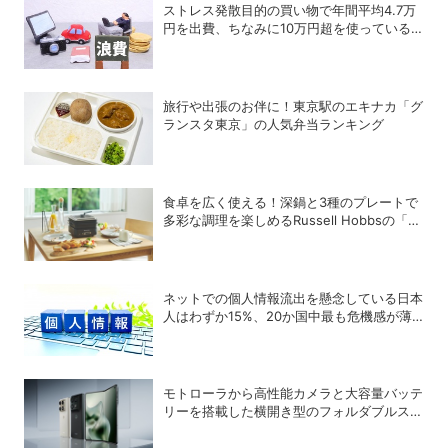
ストレス発散目的の買い物で年間平均4.7万
円を出費、ちなみに10万円超を使っている
人はどれくらいいる？
旅行や出張のお伴に！東京駅のエキナカ「グ
ランスタ東京」の人気弁当ランキング
食卓を広く使える！深鍋と3種のプレートで
多彩な調理を楽しめるRussell Hobbsの「キ
ュービックホットプレート」
ネットでの個人情報流出を懸念している日本
人はわずか15%、20か国中最も危機感が薄
いことが判明
モトローラから高性能カメラと大容量バッテ
リーを搭載した横開き型のフォルダブルスマ
ホ「motorola razr fold」が登場