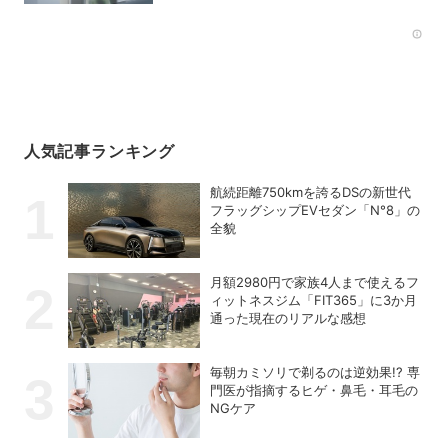
Rec
人気記事ランキング
航続距離750kmを誇るDSの新世代
フラッグシップEVセダン「N°8」の
全貌
月額2980円で家族4人まで使えるフ
ィットネスジム「FIT365」に3か月
通った現在のリアルな感想
毎朝カミソリで剃るのは逆効果!? 専
門医が指摘するヒゲ・鼻毛・耳毛の
NGケア