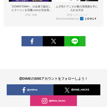
「DOWNTOWN+」の企画で誕生し
ムダ毛ケアこそが夏の清潔感を手に
たラーメンを宅麺.comが完全再
入れる方法
現！
【PR】宅麺
【PR】パナソニック
Recommended by
@DIMEのSNSアカウントをフォローしよう！
@atdime
@DIME_HACKS
@dime_hacks