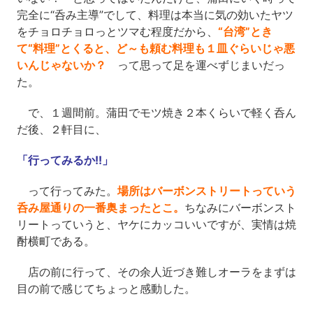
完全に“呑み主導”でして、料理は本当に気の効いたヤツ
をチョロチョロっとツマむ程度だから、
“台湾”とき
て“料理”とくると、ど～も頼む料理も１皿ぐらいじゃ悪
いんじゃないか？
って思って足を運べずじまいだっ
た。
で、１週間前。蒲田でモツ焼き２本くらいで軽く呑ん
だ後、２軒目に、
「行ってみるか!!」
って行ってみた。
場所はバーボンストリートっていう
呑み屋通りの一番奥まったとこ。
ちなみにバーボンスト
リートっていうと、ヤケにカッコいいですが、実情は焼
酎横町である。
店の前に行って、その余人近づき難しオーラをまずは
目の前で感じてちょっと感動した。