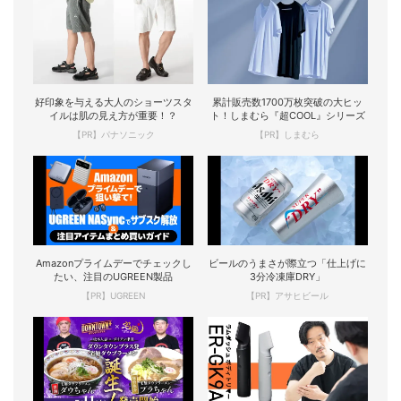
好印象を与える大人のショーツスタ
累計販売数1700万枚突破の大ヒッ
イルは肌の見え方が重要！？
ト！しまむら『超COOL』シリーズ
【PR】パナソニック
【PR】しまむら
Amazonプライムデーでチェックし
ビールのうまさが際立つ「仕上げに
たい、注目のUGREEN製品
3分冷凍庫DRY」
【PR】UGREEN
【PR】アサヒビール