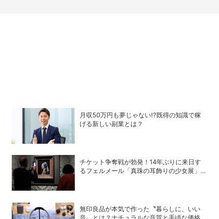
月収50万円も夢じゃない!?既得の知識で稼
げる新しい副業とは？
チケット争奪戦が勃発！14年ぶりに来日す
るフェルメール「真珠の耳飾りの少女展」の
魔力
無印良品が本気で作った〝暮らしに、いい
音〟とは？ナチュラルな音質と手頃な価格を