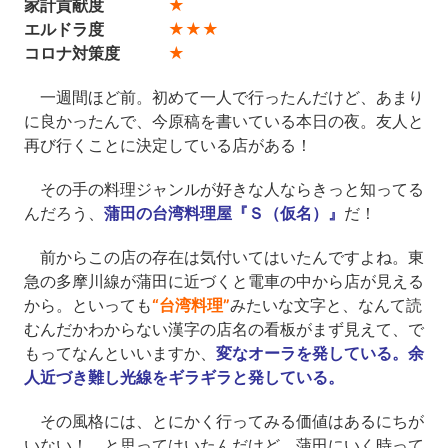
家計貢献度
★
エルドラ度
★★★
コロナ対策度
★
一週間ほど前。初めて一人で行ったんだけど、あまり
に良かったんで、今原稿を書いている本日の夜。友人と
再び行くことに決定している店がある！
その手の料理ジャンルが好きな人ならきっと知ってる
んだろう、
蒲田の台湾料理屋『Ｓ（仮名）』
だ！
前からこの店の存在は気付いてはいたんですよね。東
急の多摩川線が蒲田に近づくと電車の中から店が見える
から。といっても
“台湾料理”
みたいな文字と、なんて読
むんだかわからない漢字の店名の看板がまず見えて、で
もってなんといいますか、
変なオーラを発している。余
人近づき難し光線をギラギラと発している。
その風格には、とにかく行ってみる価値はあるにちが
いない！ と思ってはいたんだけど、蒲田にいく時って