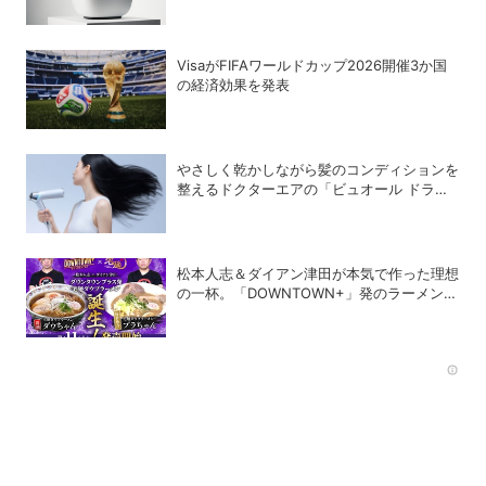
LUXE」
VisaがFIFAワールドカップ2026開催3か国
の経済効果を発表
やさしく乾かしながら髪のコンディションを
整えるドクターエアの「ビュオール ドライ
ヤー」
松本人志＆ダイアン津田が本気で作った理想
の一杯。「DOWNTOWN+」発のラーメンを
宅麺.comが完全再現！【PR】
Rec