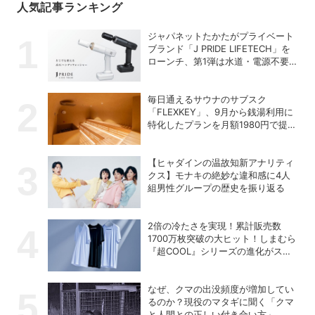
人気記事ランキング
ジャパネットたかたがプライベート
ブランド「J PRIDE LIFETECH」を
ローンチ、第1弾は水道・電源不要
の充電式高圧洗浄機
毎日通えるサウナのサブスク
「FLEXKEY」、9月から銭湯利用に
特化したプランを月額1980円で提供
開始
【ヒャダインの温故知新アナリティ
クス】モナキの絶妙な違和感に4人
組男性グループの歴史を振り返る
2倍の冷たさを実現！累計販売数
1700万枚突破の大ヒット！しまむら
『超COOL』シリーズの進化がスゴ
い！【PR】
なぜ、クマの出没頻度が増加してい
るのか？現役のマタギに聞く「クマ
と人間との正しい付き合い方」