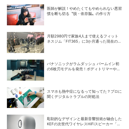
医師が解説！やめたくてもやめられない悪習
慣を断ち切る〝脱・依存脳〟の作り方
月額2980円で家族4人まで使えるフィット
ネスジム「FIT365」に3か月通った現在のリ
アルな感想
パナソニックがラムダッシュ パームイン初
の6枚刃モデルを発売！ボディトリマーやヘ
アーカッターなどメンズ美容製品を「ラムダ
ッシュ」シリーズとして展開
スマホも熱中症になるって知ってた？プロに
聞くデジタルトラブルの対処法
彫刻的なデザインと最新音響技術が融合した
KEFの次世代ワイヤレスHiFiスピーカー「LS