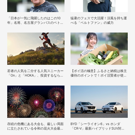
「日本が一気に飛躍したのはこの10
猛暑のフェスで大活躍！涼風を持ち運
年」名将、名古屋グランパスのペトロ
べる「ベルトファン」の威力
ヴィッチ監督が考える日本の進化と課
題
若者の人気を二分する人気スニーカー
【ポイ活の極意】ふるさと納税は株主
「On」と「HOKA」、投資するならど
優待のポイントで！ポイ活賢者が使え
っち？
ると判断した6銘柄
存続の危機にある大会も、厳しい局面
BYD「シーライオン6」vs ホンダ
に立たされている令和の花火大会最新
「CR-V」最新ハイブリッドSUV対
事情
決！