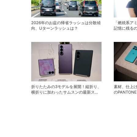
2026年のお盆の帰省ラッシュは分散傾
「燃焼系ア
向、Uターンラッシュは？
記憶に残る
が語る「歌
クターIPプ
折りたたみの3モデルを展開！縦折り、
素材、仕上
横折りに加わったサムスンの最新スマ
のPANTO
ホ「ワイドモデル」の特徴
ーラのエントリ