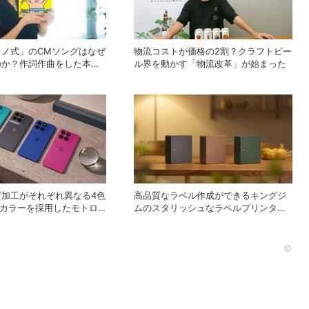
ミノ式」のCMソングはなぜ
物流コストが価格の2割？クラフトビー
のか？作詞作曲をした本人
ル界を動かす「物流改革」が始まった
」の強さと、新たなキャラ
ロジェクト
げ加工がそれぞれ異なる4色
高品質なラベル作成ができるキングジ
NEカラーを採用したモトロ
ムのスタリッシュなラベルプリンター
ースマホ「moto g37」
「テプラPRO “MARK” SR-MK2」
Rec