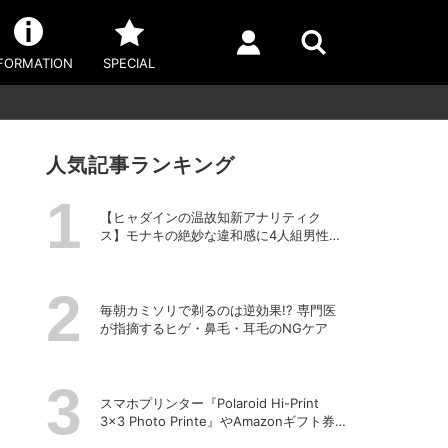
FORMATION
SPECIAL
人気記事ランキング
【ヒャダインの温故知新アナリティク
ス】モナキの絶妙な違和感に4人組男性グ
ループの歴史を振り返る
毎朝カミソリで剃るのは逆効果!? 専門医
が指摘するヒゲ・鼻毛・耳毛のNGケア
スマホプリンター『Polaroid Hi-Print
3×3 Photo Printe』やAmazonギフト券
が当たる！プレゼントキャンペーンがス