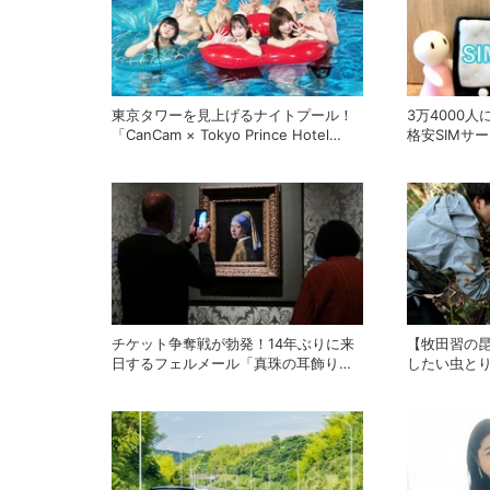
東京タワーを見上げるナイトプール！
3万4000
「CanCam × Tokyo Prince Hotel
格安SIMサービ
Night Pool 2026」が開幕
位povo、1
チケット争奪戦が勃発！14年ぶりに来
【牧田習の
日するフェルメール「真珠の耳飾りの
したい虫と
少女展」の魔力