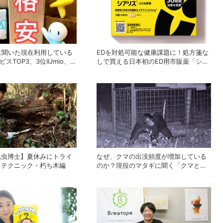
人に聞いた現在利用している
EDを対処可能な健康課題に！処方箋な
スTOP3、3位IIJmio、2
しで買える日本初のED用市販薬「シア
位は？
リス」が登場
昆虫博士】夏休みにトライ
なぜ、クマの出没頻度が増加している
りテクニック・朽ち木編
のか？現役のマタギに聞く「クマと人
間との正しい付き合い方」