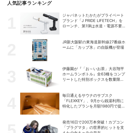
人気記事ランキング
ジャパネットたかたがプライベート
ブランド「J PRIDE LIFETECH」を
ローンチ、第1弾は水道・電源不要
の充電式高圧洗浄機
JR新大阪駅の東海道新幹線27番線ホ
ームに「カップ氷」の自販機が登場
伊藤園が『「お～いお茶」大谷翔平
ホームランボトル』全63種をコンプ
リートした特別ボックスを数量限定
で販売
毎日通えるサウナのサブスク
「FLEXKEY」、9月から銭湯利用に
特化したプランを月額1980円で提供
開始
発売16日で200万本突破！カプコン
「プラグマタ」の世界的ヒットを支
えた少女キャラの存在