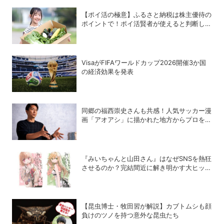
【ポイ活の極意】ふるさと納税は株主優待の
ポイントで！ポイ活賢者が使えると判断した
6銘柄
VisaがFIFAワールドカップ2026開催3か国
の経済効果を発表
同郷の福西崇史さんも共感！人気サッカー漫
画「アオアシ」に描かれた地方からプロを目
指す少年たちのリアル
『みいちゃんと山田さん』はなぜSNSを熱狂
させるのか？完結間近に解き明かす大ヒット
の背景
【昆虫博士・牧田習が解説】カブトムシも顔
負けのツノを持つ意外な昆虫たち