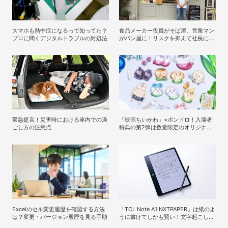
スマホも熱中症になるって知ってた？
食品メーカー役員がそば屋、営業マン
プロに聞くデジタルトラブルの対処法
がパン屋に！リスクを抑えて社長にな
る〝個人M&A〟成功の秘策
緊急提言！災害時における車内での過
「映画ちいかわ」×ボンドロ！入場者
ごし方の注意点
特典の第2弾は数量限定のオリジナル
デザインのボンドロに
Excelのセル変更履歴を確認する方法
「TCL Note A1 NXTPAPER」は紙のよ
は？変更・バージョン履歴を見る手順
うに書けてしかも賢い！文字起こしも
要約もできるAIタブレットを試してみ