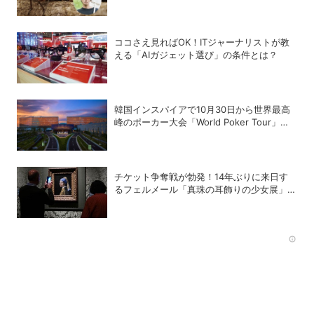
ココさえ見ればOK！ITジャーナリストが教
える「AIガジェット選び」の条件とは？
韓国インスパイアで10月30日から世界最高
峰のポーカー大会「World Poker Tour」を
開催
チケット争奪戦が勃発！14年ぶりに来日す
るフェルメール「真珠の耳飾りの少女展」の
魔力
Rec