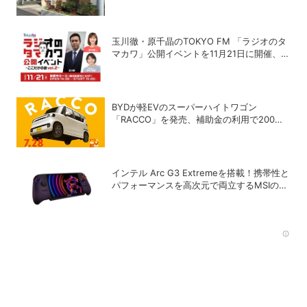
玉川徹・原千晶のTOKYO FM 「ラジオのタ
マカワ」公開イベントを11月21日に開催、ゲ
ストは赤江珠緒
BYDが軽EVのスーパーハイトワゴン
「RACCO」を発売、補助金の利用で200万
円以下に
インテル Arc G3 Extremeを搭載！携帯性と
パフォーマンスを高次元で両立するMSIの8
型ポータブルゲーミングPC「Claw 8 EX AI+
CG3EM」
Rec