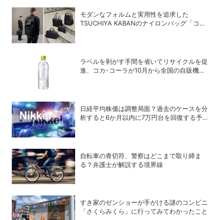
モダンなフォルムと実用性を追求した
TSUCHIYA KABANのナイロンバッグ「コー
ソル」
ラベルを剥がす手間を省いてリサイクルを促
進、コカ･コーラが10月から全国の自販機で
「い･ろ･は･す 天然水 ラベルレス」を発売
日経平均株価は調整局面？過去のケースを分
析すると6か月以内に7万円台を回復する予
測も
自転車の青切符、警察はどこまで取り締ま
る？弁護士が解説する境界線
すき家のゼンショーが手がける謎のコンビニ
「さくらみくら」に行ってみてわかったこと