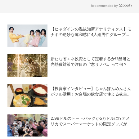
Recommended by
【ヒャダインの温故知新アナリティクス】モ
ナキの絶妙な違和感に4人組男性グループの
歴史を振り返る
新たな省エネ投資として定着するか!?酷暑と
光熱費対策で注目の〝窓リノベ〟って何？
【投資家インタビュー】ちゃんぽんめんさん
がフル活用！お台場の飲食店で使える株主優
待銘柄まとめ
2.99ドルのトートバッグが5万ドルに!?アメ
リカでスーパーマーケットの限定グッズが争
奪戦に