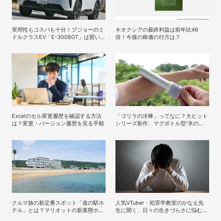
実用性もコスパも十分！プジョーのミ
キオクシアの最終利益は前年比46
ドルクラスEV「E-3008GT」は賢い
倍！今後の株価の行方は？
選択肢となり得るか
Excelのセル変更履歴を確認する方法
「ゴリラの冷棒」ってなに？大ヒット
は？変更・バージョン履歴を見る手順
シリーズ新作、マグボトル型“氷の
う”の実力が衝撃的だった
クルマ旅の新定番スポット「道の駅ホ
人気VTuber・犯罪学教室のかなえ先
テル」とは？マリオットの新業態ホテ
生に聞く、日々の生きづらさに悩む人
ルで地方を満喫する方法
へのアドバイス