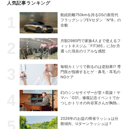
人気記事ランキング
航続距離750kmを誇るDSの新世代
フラッグシップEVセダン「N°8」の
全貌
月額2980円で家族4人まで使えるフ
ィットネスジム「FIT365」に3か月
通った現在のリアルな感想
毎朝カミソリで剃るのは逆効果!? 専
門医が指摘するヒゲ・鼻毛・耳毛の
NGケア
幻のシンセサイザーが堂々凱旋！ヤ
マハ「GS1」修復記念イベントでか
つしかトリオの向谷実さんが胸熱ト
ーク
2026年のお盆の帰省ラッシュは分
散傾向、Uターンラッシュは？