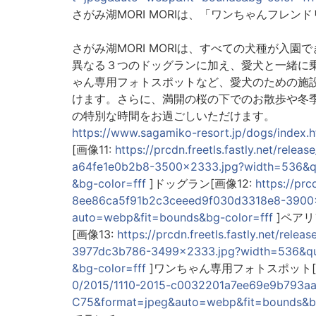
さがみ湖MORI MORIは、「ワンちゃんフレン
さがみ湖MORI MORIは、すべての犬種が入
異なる３つのドッグランに加え、愛犬と一緒に
ゃん専用フォトスポットなど、愛犬のための施
けます。さらに、満開の桜の下でのお散歩や冬
の特別な時間をお過ごしいただけます。
https://www.sagamiko-resort.jp/dogs/index.h
[画像11:
https://prcdn.freetls.fastly.net/re
a64fe1e0b2b8-3500x2333.jpg?width=536&q
&bg-color=fff
]ドッグラン[画像12:
https://prc
8ee86ca5f91b2c3ceeed9f030d3318e8-3900x
auto=webp&fit=bounds&bg-color=fff
]ペアリ
[画像13:
https://prcdn.freetls.fastly.net/re
3977dc3b786-3499x2333.jpg?width=536&qu
&bg-color=fff
]ワンちゃん専用フォトスポット[
0/2015/1110-2015-c0032201a7ee69e9b793aa
C75&format=jpeg&auto=webp&fit=bounds&bg