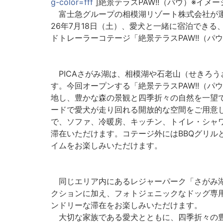
g-color=fff
]絶景テラスPAW!!（パウ）※イメー
富士急グループの相模湖リゾート株式会社が運営
26年7月18日（土）、愛犬と一緒に宿泊でき
ドトレーラーコテージ「絶景テラスPAW!!（パ
PICAさがみ湖は、相模湖や石老山（せきろ
す。今回オープンする「絶景テラスPAW!!（パ
地し、豊かな森の景観と四季折々の自然を一望
ードで愛犬が走り回れる開放的な空間をご用意
で、ソファ、冷暖房、キッチン、トイレ・シャ
滞在いただけます。コテージ外にはBBQグリル
イムをお楽しみいただけます。
同じエリア内にあるレジャーパーク「さがみ湖M
クションに加え、フォトジェニックなドッグ専用
ンドリーな滞在をお楽しみいただけます。
大切な家族である愛犬とともに、四季折々の豊