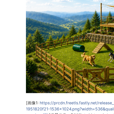
[画像1:
https://prcdn.freetls.fastly.net/rel
1951820f21-1536x1024.png?width=536&qua