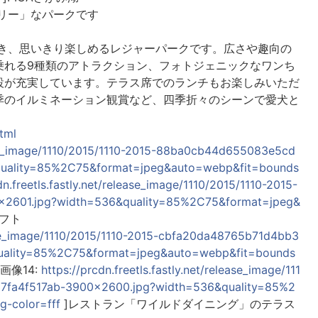
ドリー」なパークです
園でき、思いきり楽しめるレジャーパークです。広さや趣向の
乗れる9種類のアトラクション、フォトジェニックなワンち
設が充実しています。テラス席でのランチもお楽しみいただ
季のイルミネーション観賞など、四季折々のシーンで愛犬と
tml
lease_image/1110/2015/1110-2015-88ba0cb44d655083e5cd
uality=85%2C75&format=jpeg&auto=webp&fit=bounds
dn.freetls.fastly.net/release_image/1110/2015/1110-2015-
2601.jpg?width=536&quality=85%2C75&format=jpeg&
フト
lease_image/1110/2015/1110-2015-cbfa20da48765b71d4bb3
ality=85%2C75&format=jpeg&auto=webp&fit=bounds
画像14:
https://prcdn.freetls.fastly.net/release_image/111
7fa4f517ab-3900x2600.jpg?width=536&quality=85%2
-color=fff
]レストラン「ワイルドダイニング」のテラス