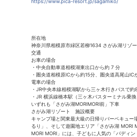
https://www.pica-resort.jp/sagamiko/
所在地
神奈川県相模原市緑区若柳1634 さがみ湖リゾ
交通
お車の場合
・中央自動車道相模湖東出口から約 7 分
・圏央道相模原ICから約15分、圏央道高尾山ICか
電車の場合
・JR中央本線相模湖駅から三ヶ木行きバスで約
・JR 横浜線橋本駅（三ヶ木バスターミナル乗換
いずれも「さがみ湖MORIMORI前」下車
さがみ湖リゾート 施設概要
キャンプ場と関東最大級の日帰りバーベキュー場
るり」、そして遊園地エリア「さがみ湖 MORI
MORI MORI」には、子どもに人気の「パデ