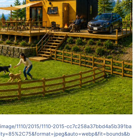
ease_image/1110/2015/1110-2015-cc7c258a37bbd4a5b391ba
lity=85%2C75&format=jpeg&auto=webp&fit=bounds&b