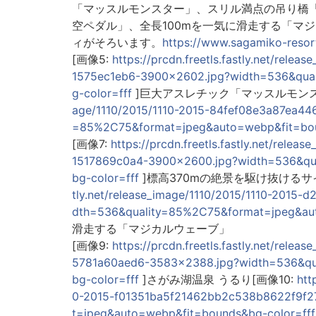
「マッスルモンスター」、スリル満点の吊り橋「
空ペダル」、全長100mを一気に滑走する「マ
ィがそろいます。
https://www.sagamiko-resort
[画像5:
https://prcdn.freetls.fastly.net/rel
1575ec1eb6-3900x2602.jpg?width=536&qua
g-color=fff
]巨大アスレチック「マッスルモンス
age/1110/2015/1110-2015-84fef08e3a87ea44
=85%2C75&format=jpeg&auto=webp&fit=bou
[画像7:
https://prcdn.freetls.fastly.net/rel
1517869c0a4-3900x2600.jpg?width=536&qu
bg-color=fff
]標高370mの絶景を駆け抜けるサ
tly.net/release_image/1110/2015/1110-201
dth=536&quality=85%2C75&format=jpeg&aut
滑走する「マジカルウェーブ」
[画像9:
https://prcdn.freetls.fastly.net/rel
5781a60aed6-3583x2388.jpg?width=536&qu
bg-color=fff
]さがみ湖温泉 うるり[画像10:
htt
0-2015-f01351ba5f21462bb2c538b8622f9f2
t=jpeg&auto=webp&fit=bounds&bg-color=fff