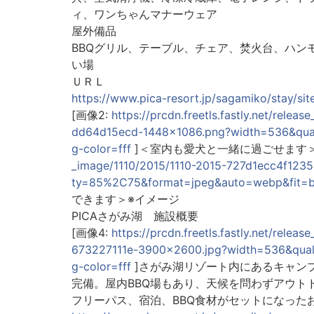
ィ、ワンちゃんマナーウェア
屋外備品
BBQグリル、テーブル、チェア、焚火台、ハン
い場
ＵＲＬ
https://www.pica-resort.jp/sagamiko/stay/site
[画像2:
https://prcdn.freetls.fastly.net/rel
dd64d15ecd-1448x1086.png?width=536&qua
g-color=fff
]＜室内も愛犬と一緒に過ごせます＞
_image/1110/2015/1110-2015-727d1ecc4f12
ty=85%2C75&format=jpeg&auto=webp&fit=b
できます＞※イメージ
PICAさがみ湖 施設概要
[画像4:
https://prcdn.freetls.fastly.net/rel
673227111e-3900x2600.jpg?width=536&qua
g-color=fff
]さがみ湖リゾート内にあるキャン
完備。屋内BBQ場もあり、天候を問わずアウトド
フリーパス、宿泊、BBQ食材がセットになった