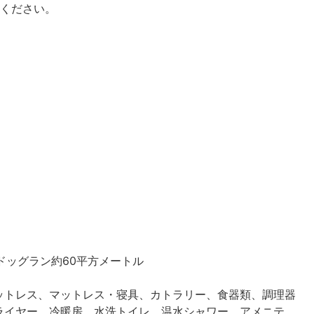
待ください。
ドッグラン約60平方メートル
ットレス、マットレス・寝具、カトラリー、食器類、調理器
ライヤー、冷暖房、水洗トイレ、温水シャワー、アメニテ