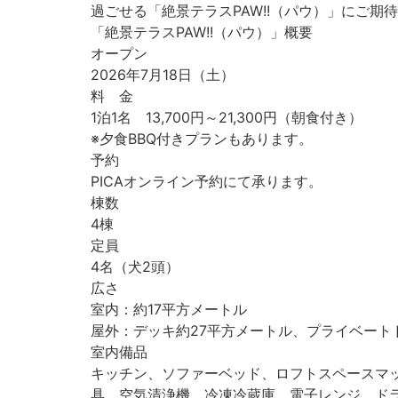
過ごせる「絶景テラスPAW!!（パウ）」にご期
「絶景テラスPAW!!（パウ）」概要
オープン
2026年7月18日（土）
料 金
1泊1名 13,700円～21,300円（朝食付き）
※夕食BBQ付きプランもあります。
予約
PICAオンライン予約にて承ります。
棟数
4棟
定員
4名（犬2頭）
広さ
室内：約17平方メートル
屋外：デッキ約27平方メートル、プライベート
室内備品
キッチン、ソファーベッド、ロフトスペースマ
具、空気清浄機、冷凍冷蔵庫、電子レンジ、ド