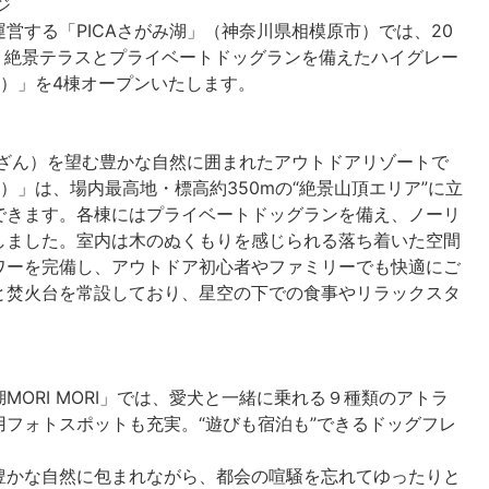
ジ
する「PICAさがみ湖」（神奈川県相模原市）では、20
る、絶景テラスとプライベートドッグランを備えたハイグレー
ウ）」を4棟オープンいたします。
うざん）を望む豊かな自然に囲まれたアウトドアリゾートで
ウ）」は、場内最高地・標高約350mの“絶景山頂エリア”に立
できます。各棟にはプライベートドッグランを備え、ノーリ
しました。室内は木のぬくもりを感じられる落ち着いた空間
ワーを完備し、アウトドア初心者やファミリーでも快適にご
と焚火台を常設しており、星空の下での食事やリラックスタ
ORI MORI」では、愛犬と一緒に乗れる９種類のアトラ
フォトスポットも充実。“遊びも宿泊も”できるドッグフレ
かな自然に包まれながら、都会の喧騒を忘れてゆったりと