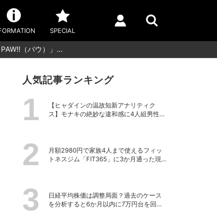
FORMATION
SPECIAL
AW!!（パウ）」…
人気記事ランキング
【ヒャダインの温故知新アナリティク
ス】モナキの絶妙な違和感に4人組男性グ
ループの歴史を振り返る
月額2980円で家族4人まで使えるフィッ
トネスジム「FIT365」に3か月通った現在
のリアルな感想
日経平均株価は調整局面？過去のケース
を分析すると6か月以内に7万円台を回復
する予測も