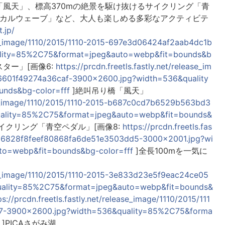
風天」、標高370mの絶景を駆け抜けるサイクリング「青
ジカルウェーブ」など、大人も楽しめる多彩なアクティビテ
.jp/
ease_image/1110/2015/1110-2015-697e3d06424af2aab4dc1b
lity=85%2C75&format=jpeg&auto=webp&fit=bounds&b
ター」[画像6:
https://prcdn.freetls.fastly.net/release_im
6601f49274a36caf-3900x2600.jpg?width=536&quality
nds&bg-color=fff
]絶叫吊り橋「風天」
ease_image/1110/2015/1110-2015-b687c0cd7b6529b563bd3
ality=85%2C75&format=jpeg&auto=webp&fit=bounds&
イクリング「青空ペダル」[画像8:
https://prcdn.freetls.fas
5-d26828f8feef80868fa6de51e3503dd5-3000x2001.jpg?wi
o=webp&fit=bounds&bg-color=fff
]全長100mを一気に
ease_image/1110/2015/1110-2015-3e833d23e5f9eac24ce05
ality=85%2C75&format=jpeg&auto=webp&fit=bounds&
ps://prcdn.freetls.fastly.net/release_image/1110/2015/111
7-3900x2600.jpg?width=536&quality=85%2C75&forma
]PICAさがみ湖