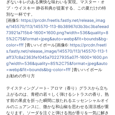
ぎないキレのある爽快な味わいを実現。マスター・オ
ブ・ウイスキー 静谷和典が提案する、この夏だけの特
別な一杯です。
[画像5:
https://prcdn.freetls.fastly.net/release_imag
e/145570/113/145570-113-8b38967d3b3bc3ba1eead
73921a715b4-1600x1600.png?width=536&quality=8
5%2C75&format=jpeg&auto=webp&fit=bounds&bg-
color=fff
]青いハイボール[画像6:
https://prcdn.freetl
s.fastly.net/release_image/145570/113/145570-113-1
aff37c8a2363fe1045a70227935a07f-1600x1600.pn
g?width=536&quality=85%2C75&format=jpeg&auto
=webp&fit=bounds&bg-color=fff
]青いハイボール
お勧めの作り方
テイスティングノート- アロマ（香り）グラスから立ち
上がるのは、青橙の若々しく弾けるシトラスの香り。熟
す前の果皮を折った瞬間に放たれるエッセンシャルオイ
ルのニュアンスに、微かな和山椒を思わせる清涼感が重
なります。ソーダを注ぐと弾ける泡が香りを一気に解き