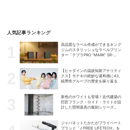
人気記事ランキング
高品質なラベル作成ができるキング
ジムのスタリッシュなラベルプリン
ター「テプラPRO “MARK” SR-
MK2」
【ヒャダインの温故知新アナリティ
クス】モナキの絶妙な違和感に4人
組男性グループの歴史を振り返る
新色のホワイトも登場！近代建築の
巨匠フランク・ロイド・ライトが設
計した照明器具の復刻シリーズ
「TALIESIN」
ジャパネットたかたがプライベート
ブランド「J PRIDE LIFETECH」を