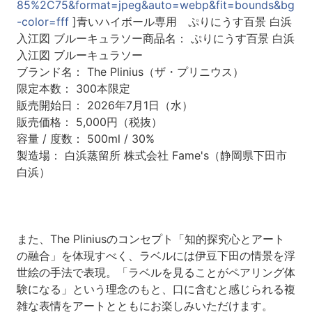
85%2C75&format=jpeg&auto=webp&fit=bounds&bg
-color=fff
]青いハイボール専用 ぷりにうす百景 白浜
入江図 ブルーキュラソー商品名： ぷりにうす百景 白浜
入江図 ブルーキュラソー
ブランド名： The Plinius（ザ・プリニウス）
限定本数： 300本限定
販売開始日： 2026年7月1日（水）
販売価格： 5,000円（税抜）
容量 / 度数： 500ml / 30%
製造場： 白浜蒸留所 株式会社 Fame's（静岡県下田市
白浜）
また、The Pliniusのコンセプト「知的探究心とアート
の融合」を体現すべく、ラベルには伊豆下田の情景を浮
世絵の手法で表現。「ラベルを見ることがペアリング体
験になる」という理念のもと、口に含むと感じられる複
雑な表情をアートとともにお楽しみいただけます。