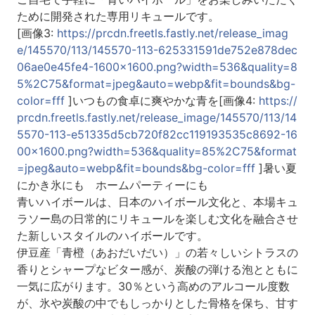
ために開発された専用リキュールです。
[画像3:
https://prcdn.freetls.fastly.net/release_imag
e/145570/113/145570-113-625331591de752e878dec
06ae0e45fe4-1600x1600.png?width=536&quality=8
5%2C75&format=jpeg&auto=webp&fit=bounds&bg-
color=fff
]いつもの食卓に爽やかな青を[画像4:
https://
prcdn.freetls.fastly.net/release_image/145570/113/14
5570-113-e51335d5cb720f82cc119193535c8692-16
00x1600.png?width=536&quality=85%2C75&format
=jpeg&auto=webp&fit=bounds&bg-color=fff
]暑い夏
にかき氷にも ホームパーティーにも
青いハイボールは、日本のハイボール文化と、本場キュ
ラソー島の日常的にリキュールを楽しむ文化を融合させ
た新しいスタイルのハイボールです。
伊豆産「青橙（あおだいだい）」の若々しいシトラスの
香りとシャープなビター感が、炭酸の弾ける泡とともに
一気に広がります。30％という高めのアルコール度数
が、氷や炭酸の中でもしっかりとした骨格を保ち、甘す