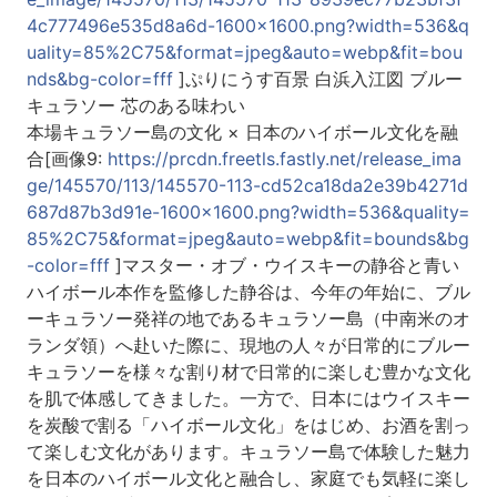
4c777496e535d8a6d-1600x1600.png?width=536&q
uality=85%2C75&format=jpeg&auto=webp&fit=bou
nds&bg-color=fff
]ぷりにうす百景 白浜入江図 ブルー
キュラソー 芯のある味わい
本場キュラソー島の文化 × 日本のハイボール文化を融
合[画像9:
https://prcdn.freetls.fastly.net/release_ima
ge/145570/113/145570-113-cd52ca18da2e39b4271d
687d87b3d91e-1600x1600.png?width=536&quality=
85%2C75&format=jpeg&auto=webp&fit=bounds&bg
-color=fff
]マスター・オブ・ウイスキーの静谷と青い
ハイボール本作を監修した静谷は、今年の年始に、ブル
ーキュラソー発祥の地であるキュラソー島（中南米のオ
ランダ領）へ赴いた際に、現地の人々が日常的にブルー
キュラソーを様々な割り材で日常的に楽しむ豊かな文化
を肌で体感してきました。一方で、日本にはウイスキー
を炭酸で割る「ハイボール文化」をはじめ、お酒を割っ
て楽しむ文化があります。キュラソー島で体験した魅力
を日本のハイボール文化と融合し、家庭でも気軽に楽し