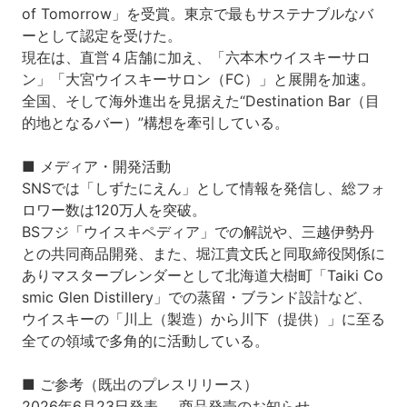
of Tomorrow」を受賞。東京で最もサステナブルなバ
ーとして認定を受けた。
現在は、直営４店舗に加え、「六本木ウイスキーサロ
ン」「大宮ウイスキーサロン（FC）」と展開を加速。
全国、そして海外進出を見据えた“Destination Bar（目
的地となるバー）”構想を牽引している。
■ メディア・開発活動
SNSでは「しずたにえん」として情報を発信し、総フォ
ロワー数は120万人を突破。
BSフジ「ウイスキペディア」での解説や、三越伊勢丹
との共同商品開発、また、堀江貴文氏と同取締役関係に
ありマスターブレンダーとして北海道大樹町「Taiki Co
smic Glen Distillery」での蒸留・ブランド設計など、
ウイスキーの「川上（製造）から川下（提供）」に至る
全ての領域で多角的に活動している。
■ ご参考（既出のプレスリリース）
2026年6月23日発表 … 商品発売のお知らせ