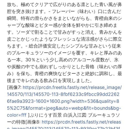
放ち、極めてクリアで広がりのある凛とした青い風が鼻
腔を突き抜けます。- フレーバー（味わい）口に含んだ
瞬間、特有の滑らかさをまといながらも、青橙由来のシ
ャープな酸味とビター感が全体を鮮やかに引き締めま
す。ソーダで割ることで甘みがすっと消え、青みかんを
皮ごとかじったようなフレッシュな清涼感がさらに際立
ちます。- 総合評価安定したシンプルな甘みという従来
のブルーキュラソーのイメージを覆す、キレと厚みのあ
る一本。30％という少し高めのアルコール度数が、氷
や炭酸の中でも崩れずしっかりとした骨格（味わいの厚
み）を保ち、青橙の爽快なビターさと絶妙に調和し、最
後までキレのある飲み口を実現しました。
[画像7:
https://prcdn.freetls.fastly.net/release_image/
145570/113/145570-113-8fbf6233c9fbcc99dd2262
6fae9a3923-1600x1600.png?width=536&quality=8
5%2C75&format=jpeg&auto=webp&fit=bounds&bg-
color=fff
]ぷりにうす百景 白浜入江図 ブルーキュラソ
ーの特徴[画像8:
https://prcdn.freetls.fastly.net/releas
e_image/145570/113/145570-113-8939ec77b23bf3f