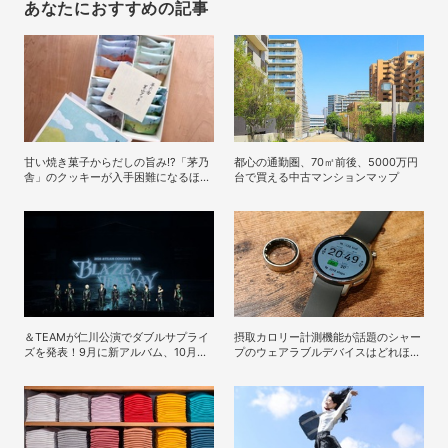
あなたにおすすめの記事
甘い焼き菓子からだしの旨み!?「茅乃
都心の通勤圏、70㎡前後、5000万円
舎」のクッキーが入手困難になるほど
台で買える中古マンションマップ
人気なワケ
＆TEAMが仁川公演でダブルサプライ
摂取カロリー計測機能が話題のシャー
ズを発表！9月に新アルバム、10月に
プのウェアラブルデバイスはどれほど
KSPOドーム追加公演が決定
実用的か