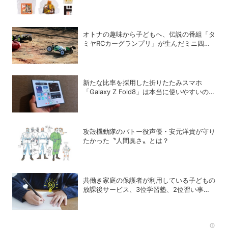
続々登場
オトナの趣味から子どもへ、伝説の番組「タ
ミヤRCカーグランプリ」が生んだミニ四駆
ブーム
新たな比率を採用した折りたたみスマホ
「Galaxy Z Fold8」は本当に使いやすいの
か？
攻殻機動隊のバトー役声優・安元洋貴が守り
たかった〝人間臭さ〟とは？
共働き家庭の保護者が利用している子どもの
放課後サービス、3位学習塾、2位習い事、1
位は？
Rec