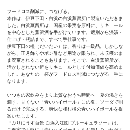
フードロス削減に、つなげる。
本作は、伊豆下田・白浜の白浜蒸留所に製造いただきま
した。白浜蒸留所は、国産の果実を原料に、リキュール
を中心とした蒸留酒を手がけています。選別から浸漬・
仕上げ・瓶詰まで、すべて手仕事です。
伊豆下田の橙（だいだい）は、香りは一級品。しかしな
がら、正月飾りやポン酢など用途が限られ、未収穫のま
ま廃棄されることもあります。そこで、白浜蒸留所が、
活かしきれない橙をリキュールとして付加価値を高めま
した。あなたの一杯がフードロス削減につながる一手に
なります。
いつもの家飲みをより上質なおうち時間へ 夏の渇きを
潤す、甘くない「青いハイボール」この夏、ソーダで割
るだけで完成する、爽快な和柑橘の青いハイボールを提
案いたします。
『ぷりにうす百景 白浜入江図 ブルーキュラソー』は、
ご自宅で手軽に「青いハイボール」をお楽しみいただく