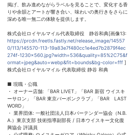
掲げ、飲み進めながらラベルを見ることで、変化する香
りや余韻とアートが響き合い、味わいの奥行きをさらに
深める唯一無二の体験を提供します。
株式会社ロイヤルマイル代表取締役 静谷和典[画像13:
https://prcdn.freetls.fastly.net/release_image/14557
0/113/145570-113-19a83e7f480cc1e4ed7b2879f4ec
274f-1230x560.jpg?width=536&quality=85%2C75&f
ormat=jpeg&auto=webp&fit=bounds&bg-color=fff
]
株式会社ロイヤルマイル 代表取締役 静谷 和典
■ 現職・公職
・ オーナー店舗: 「BAR LIVET」「BAR 新宿 ウイスキ
ーサロン」「BAR 東京バーボンクラブ」「BAR LAST
WORD」
・ 業界団体: 一般社団法人日本バーテンダー協会（N.B.
A.）東京支部 技術指導副部長 / 日本ウイスキー文化復
興協会 評議員
・ 公式職務: ウイスキーガロア（Whisky Galore）公式