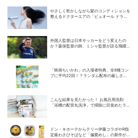
やさしく乾かしながら髪のコンディションを
整えるドクターエアの「ビュオール ドライ
ヤー」
外国人監督は日本サッカーをどう変えたの
か？森保監督の師、ミシャ監督が語る飛躍の
秘密
「映画ちいかわ」の入場者特典、全8種コン
プに平均22回！？ランダム配布の厳しさに
SNSでも悲鳴
こんな結果を見たかった！ お風呂用洗剤
「浴槽の配管丸洗浄」で掃除に目覚めたライ
ターが「寝具、タオル、衣類のデトックス丸
洗浄」で再び驚愕！
ドン・キホーテからテリー伊藤コラボやR指
定級わさびそばなど「偏愛めし」の新作が