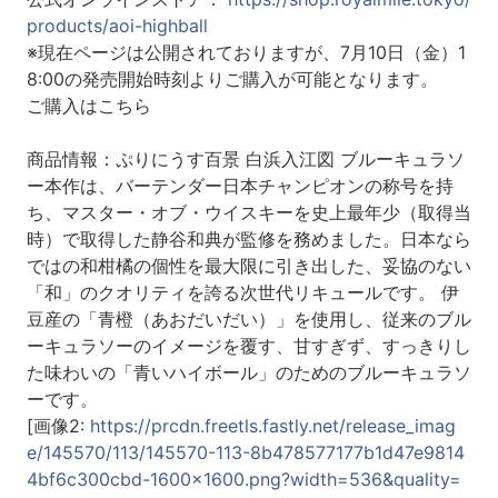
products/aoi-highball
※現在ページは公開されておりますが、7月10日（金）1
8:00の発売開始時刻よりご購入が可能となります。
ご購入はこちら
商品情報：ぷりにうす百景 白浜入江図 ブルーキュラソ
ー本作は、バーテンダー日本チャンピオンの称号を持
ち、マスター・オブ・ウイスキーを史上最年少（取得当
時）で取得した静谷和典が監修を務めました。日本なら
ではの和柑橘の個性を最大限に引き出した、妥協のない
「和」のクオリティを誇る次世代リキュールです。 伊
豆産の「青橙（あおだいだい）」を使用し、従来のブル
ーキュラソーのイメージを覆す、甘すぎず、すっきりし
た味わいの「青いハイボール」のためのブルーキュラソ
ーです。
[画像2:
https://prcdn.freetls.fastly.net/release_imag
e/145570/113/145570-113-8b478577177b1d47e9814
4bf6c300cbd-1600x1600.png?width=536&quality=