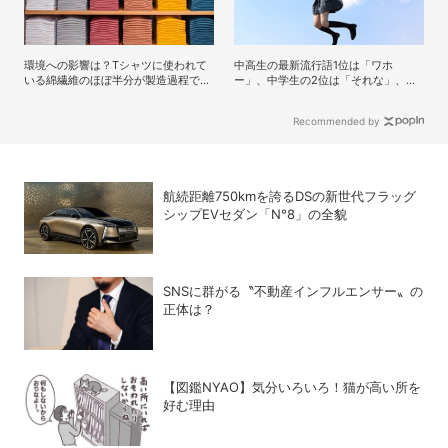
環境への影響は？Tシャツに使われて
中高生の最新流行語1位は「ワホ
いる綿繊維のほぼ半分が製造過程で廃
ー」、中学生の2位は「それな」、高
棄されているという事実
校生の2位は？
Recommended by
航続距離750kmを誇るDSの新世代フラッグ
シップEVセダン「N°8」の全貌
SNSに群がる〝不動産インフルエンサー〟の
正体は？
【図鑑NYAO】気分いろいろ！猫が高い所を
好む理由