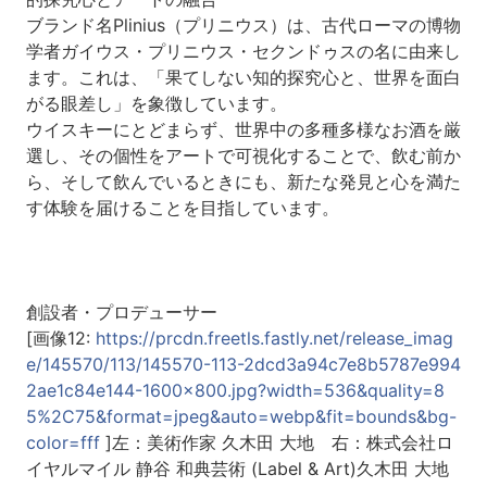
ブランド名Plinius（プリニウス）は、古代ローマの博物
学者ガイウス・プリニウス・セクンドゥスの名に由来し
ます。これは、「果てしない知的探究心と、世界を面白
がる眼差し」を象徴しています。
ウイスキーにとどまらず、世界中の多種多様なお酒を厳
選し、その個性をアートで可視化することで、飲む前か
ら、そして飲んでいるときにも、新たな発見と心を満た
す体験を届けることを目指しています。
創設者・プロデューサー
[画像12:
https://prcdn.freetls.fastly.net/release_imag
e/145570/113/145570-113-2dcd3a94c7e8b5787e994
2ae1c84e144-1600x800.jpg?width=536&quality=8
5%2C75&format=jpeg&auto=webp&fit=bounds&bg-
color=fff
]左：美術作家 久木田 大地 右：株式会社ロ
イヤルマイル 静谷 和典芸術 (Label & Art)久木田 大地