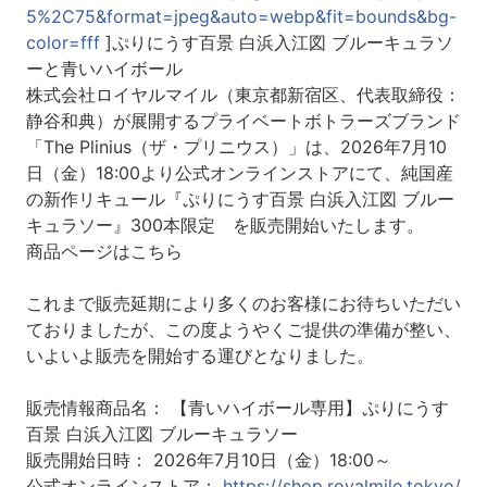
5%2C75&format=jpeg&auto=webp&fit=bounds&bg-
color=fff
]ぷりにうす百景 白浜入江図 ブルーキュラソ
ーと青いハイボール
株式会社ロイヤルマイル（東京都新宿区、代表取締役：
静谷和典）が展開するプライベートボトラーズブランド
「The Plinius（ザ・プリニウス）」は、2026年7月10
日（金）18:00より公式オンラインストアにて、純国産
の新作リキュール『ぷりにうす百景 白浜入江図 ブルー
キュラソー』300本限定 を販売開始いたします。
商品ページはこちら
これまで販売延期により多くのお客様にお待ちいただい
ておりましたが、この度ようやくご提供の準備が整い、
いよいよ販売を開始する運びとなりました。
販売情報商品名： 【青いハイボール専用】ぷりにうす
百景 白浜入江図 ブルーキュラソー
販売開始日時： 2026年7月10日（金）18:00～
公式オンラインストア：
https://shop.royalmile.tokyo/