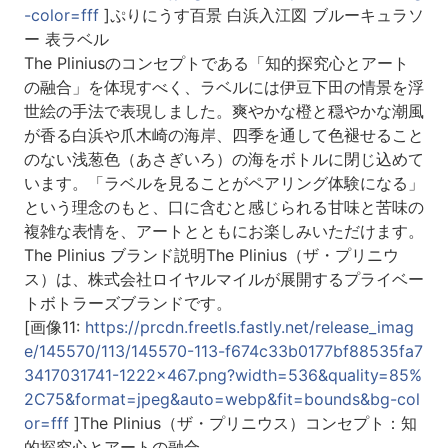
-color=fff
]ぷりにうす百景 白浜入江図 ブルーキュラソ
ー 表ラベル
The Pliniusのコンセプトである「知的探究心とアート
の融合」を体現すべく、ラベルには伊豆下田の情景を浮
世絵の手法で表現しました。爽やかな橙と穏やかな潮風
が香る白浜や爪木崎の海岸、四季を通して色褪せること
のない浅葱色（あさぎいろ）の海をボトルに閉じ込めて
います。「ラベルを見ることがペアリング体験になる」
という理念のもと、口に含むと感じられる甘味と苦味の
複雑な表情を、アートとともにお楽しみいただけます。
The Plinius ブランド説明The Plinius（ザ・プリニウ
ス）は、株式会社ロイヤルマイルが展開するプライベー
トボトラーズブランドです。
[画像11:
https://prcdn.freetls.fastly.net/release_imag
e/145570/113/145570-113-f674c33b0177bf88535fa7
3417031741-1222x467.png?width=536&quality=85%
2C75&format=jpeg&auto=webp&fit=bounds&bg-col
or=fff
]The Plinius（ザ・プリニウス）コンセプト：知
的探究心とアートの融合