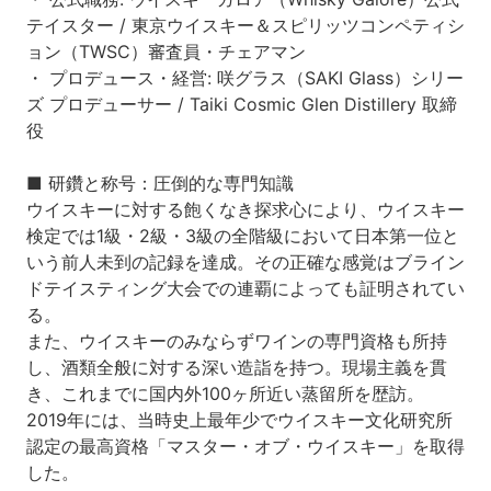
テイスター / 東京ウイスキー＆スピリッツコンペティシ
ョン（TWSC）審査員・チェアマン
・ プロデュース・経営: 咲グラス（SAKI Glass）シリー
ズ プロデューサー / Taiki Cosmic Glen Distillery 取締
役
■ 研鑽と称号：圧倒的な専門知識
ウイスキーに対する飽くなき探求心により、ウイスキー
検定では1級・2級・3級の全階級において日本第一位と
いう前人未到の記録を達成。その正確な感覚はブライン
ドテイスティング大会での連覇によっても証明されてい
る。
また、ウイスキーのみならずワインの専門資格も所持
し、酒類全般に対する深い造詣を持つ。現場主義を貫
き、これまでに国内外100ヶ所近い蒸留所を歴訪。
2019年には、当時史上最年少でウイスキー文化研究所
認定の最高資格「マスター・オブ・ウイスキー」を取得
した。