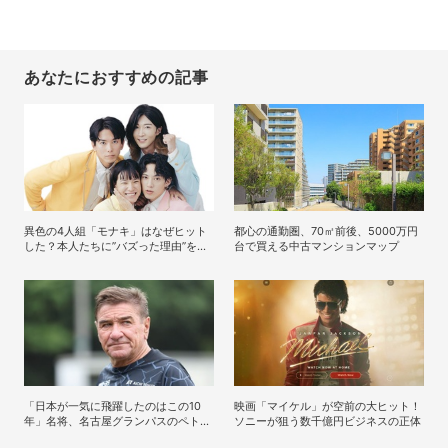
あなたにおすすめの記事
異色の4人組「モナキ」はなぜヒット
都心の通勤圏、70㎡前後、5000万円
した？本人たちに”バズった理由”を聞
台で買える中古マンションマップ
いてみた
「日本が一気に飛躍したのはこの10
映画「マイケル」が空前の大ヒット！
年」名将、名古屋グランパスのペトロ
ソニーが狙う数千億円ビジネスの正体
ヴィッチ監督が考える日本の進化と課