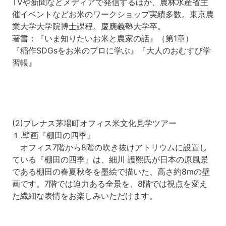
TVや新聞などメディアで発信するほか、農林水産省主
催イベントなどお米のワークショップ実績多数。東京農
業大学大学院博士課程。慶應義塾大学卒。
著書：『いま知りたいお米と農家の話』（第1章）
『稲作SDGsをお米のプロに学ぶ』『大人のおむすび学
習帳』
(2)プレナス茅場町オフィス米文化見学ツアー
１.壁画『棚田の四季』
オフィス7階から8階の吹き抜けアトリウムに設置し
ている『棚田の四季』は、細川 護熙氏が日本の原風景
である棚田の春夏秋冬を墨絵で描いた、高さ約8mの壁
画です。7階では迫力ある全景を、8階では視点を変え
た繊細な表情をお楽しみいただけます。