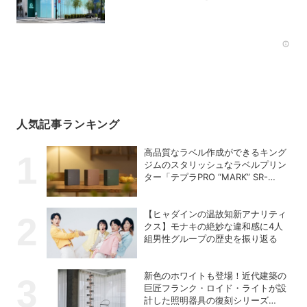
ン
Rec
人気記事ランキング
高品質なラベル作成ができるキング
ジムのスタリッシュなラベルプリン
ター「テプラPRO “MARK” SR-
MK2」
【ヒャダインの温故知新アナリティ
クス】モナキの絶妙な違和感に4人
組男性グループの歴史を振り返る
新色のホワイトも登場！近代建築の
巨匠フランク・ロイド・ライトが設
計した照明器具の復刻シリーズ