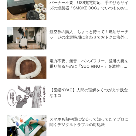
バーナー不要、USB充電対応、手のひらサイ
ズの燻製器「SMOKE DOG」でいつものお
つまみが劇的に美味しくなった！
航空券の購入、ちょっと待って！燃油サーチ
ャージの改定時期に合わせておトクに海外航
空券を買う方法
電力不要、無音、ハンズフリー、猛暑の夏を
乗り切るために「SUO RING＋」を激推しし
たい理由
【図鑑NYAO】人間の理解をくつがえす残念
なネコ
スマホも熱中症になるって知ってた？プロに
聞くデジタルトラブルの対処法