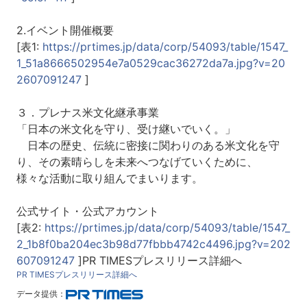
2.イベント開催概要
[表1:
https://prtimes.jp/data/corp/54093/table/1547_
1_51a8666502954e7a0529cac36272da7a.jpg?v=20
2607091247
]
３．プレナス米文化継承事業
「日本の米文化を守り、受け継いでいく。」
日本の歴史、伝統に密接に関わりのある米文化を守
り、その素晴らしを未来へつなげていくために、
様々な活動に取り組んでまいります。
公式サイト・公式アカウント
[表2:
https://prtimes.jp/data/corp/54093/table/1547_
2_1b8f0ba204ec3b98d77fbbb4742c4496.jpg?v=202
607091247
]PR TIMESプレスリリース詳細へ
PR TIMESプレスリリース詳細へ
データ提供：