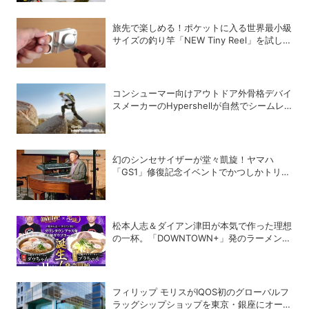
旅先で楽しめる！ポケットに入る世界最小級
サイズの釣り竿「NEW Tiny Reel」を試して
みた
コンシューマー向けアウトドア外骨格デバイ
スメーカーのHypershellが自然でシームレ
スな近未来の歩行体験を実現する新製品を発
売
幻のシンセサイザーが堂々凱旋！ヤマハ
「GS1」修復記念イベントでかつしかトリオ
の向谷実さんが胸熱トーク
松本人志＆ダイアン津田が本気で作った理想
の一杯。「DOWNTOWN+」発のラーメンを
宅麺.comが完全再現！【PR】
フィリップ モリスがIQOS初のグローバルフ
ラッグシップショップを東京・銀座にオープ