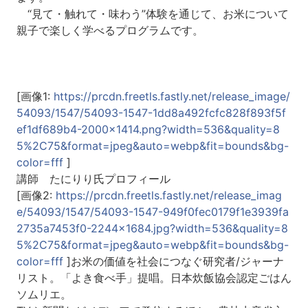
“見て・触れて・味わう”体験を通じて、お米について
親子で楽しく学べるプログラムです。
[画像1:
https://prcdn.freetls.fastly.net/release_image/
54093/1547/54093-1547-1dd8a492fcfc828f893f5f
ef1df689b4-2000x1414.png?width=536&quality=8
5%2C75&format=jpeg&auto=webp&fit=bounds&bg-
color=fff
]
講師 たにりり氏プロフィール
[画像2:
https://prcdn.freetls.fastly.net/release_imag
e/54093/1547/54093-1547-949f0fec0179f1e3939fa
2735a7453f0-2244x1684.jpg?width=536&quality=8
5%2C75&format=jpeg&auto=webp&fit=bounds&bg-
color=fff
]お米の価値を社会につなぐ研究者/ジャーナ
リスト。「よき食べ手」提唱。日本炊飯協会認定ごはん
ソムリエ。