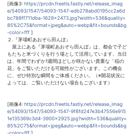
[画像3:
https://prcdn.freetls.fastly.net/release_imag
e/54093/1547/54093-1547-edb278abd0195cc2a6d
bc788ff711dba-1629x2473.jpg?width=536&quality=
85%2C75&format=jpeg&auto=webp&fit=bounds&bg
-color=fff
]
２.『茅場町あおぞら田んぼ』
屋上にある『茅場町あおぞら田んぼ』は、都会で子ど
もたちと米づくりを行う場として活用しています。当日
は、年間でわずか1週間ほどしか咲かない貴重な「稲の
花」をご覧いただける可能性がございます。この機会
に、ぜひ特別な瞬間をご体感ください。（※開花状況に
よっては、ご覧いただけない場合もございます）
[画像4:
https://prcdn.freetls.fastly.net/release_imag
e/54093/1547/54093-1547-9f8fd247e3b47556e915
1e135369c3d4-3900x2925.jpg?width=536&quality=
85%2C75&format=jpeg&auto=webp&fit=bounds&bg
-color=fff
]