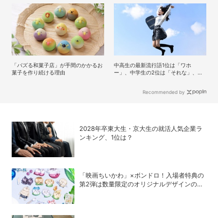
題
「バズる和菓子店」が手間のかかるお
中高生の最新流行語1位は「ワホ
菓子を作り続ける理由
ー」、中学生の2位は「それな」、高
校生の2位は？
Recommended by
2028年卒東大生・京大生の就活人気企業ラ
ンキング、1位は？
「映画ちいかわ」×ボンドロ！入場者特典の
第2弾は数量限定のオリジナルデザインのボ
ンドロに