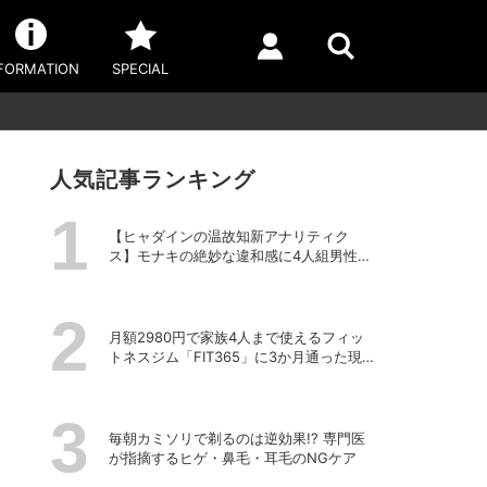
FORMATION
SPECIAL
人気記事ランキング
【ヒャダインの温故知新アナリティク
ス】モナキの絶妙な違和感に4人組男性グ
ループの歴史を振り返る
月額2980円で家族4人まで使えるフィッ
トネスジム「FIT365」に3か月通った現在
のリアルな感想
毎朝カミソリで剃るのは逆効果!? 専門医
が指摘するヒゲ・鼻毛・耳毛のNGケア