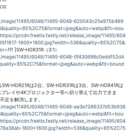
41R
lease_image/11495/6048/11495-6048-620043c25e975b469
6&quality=85%2C75&format=jpeg&auto=webp&fit=bou
https://prcdn.freetls.fastly.net/release_image/11495/604
95f1617-1600x1600.jpg?width=536&quality=85%2C75&
or=fff
]SW-HDR31R（3:1）
lease_image/11495/6048/11495-6048-0f430698c0eddf52d4
&quality=85%2C75&format=jpeg&auto=webp&fit=bound
HDR21Rは2台、SW-HDR31Rは3台、SW-HDR41Rは
ィスプレイや4Kプロジェクター等へ切り替えて出力できま
子不足を解消します。
lease_image/11495/6048/11495-6048-aa3e7266337d53b936
&quality=85%2C75&format=jpeg&auto=webp&fit=bou
https://prcdn.freetls.fastly.net/release_image/11495/604
78a38ab-1600x1600.jpg?width=536&quality=85%2C75