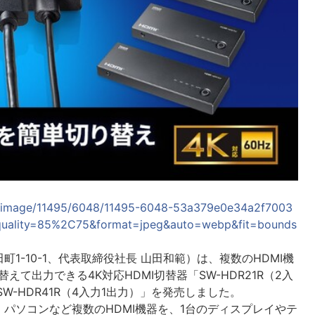
lease_image/11495/6048/11495-6048-53a379e0e34a2f7003
quality=85%2C75&format=jpeg&auto=webp&fit=bounds
-10-1、代表取締役社長 山田和範）は、複数のHDMI機
て出力できる4K対応HDMI切替器「SW-HDR21R（2入
SW-HDR41R（4入力1出力）」を発売しました。
ソコンなど複数のHDMI機器を、1台のディスプレイやテ