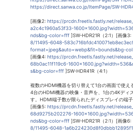
https://direct.sanwa.co.jp/ItemPage/SW-HDR
[画像2:
https://prcdn.freetls.fastly.net/re
a2c4c1960a53f33-1600x1600.jpg?width=53
nds&bg-color=fff
]SW-HDR21R（2:1）[画像3:
8/11495-6048-583c716bfdc410071eb8ec3ec
format=jpeg&auto=webp&fit=bounds&bg-col
[画像4:
https://prcdn.freetls.fastly.net/re
68b0ac11f119c6-1600x1600.jpg?width=536
s&bg-color=fff
]SW-HDR41R（4:1）
複数のHDMI機器を切り替えて1台の画面で使えるSW-
4台のHDMI機器の映像・音声を、1台の4Kデ
す。HDMI端子数が限られたディスプレイの端
[画像5:
https://prcdn.freetls.fastly.net/re
68d9275b202276-1600x1600.jpg?width=536
nds&bg-color=fff
]SW-HDR21R（2:1）[画像6:
8/11495-6048-1a6b224230d8f0dbbb12895f1