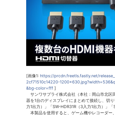
[画像1:
https://prcdn.freetls.fastly.net/re
2cf71510c14220-1200x630.jpg?width=536&
&bg-color=fff
]
サンワサプライ株式会社（本社：岡山市北区田町1
器を1台のディスプレイにまとめて接続し、切り替え
力1出力）」「SW-HDR31R（3入力1出力）」「
本製品を使用すると、ゲーム機やレコーダー、パ