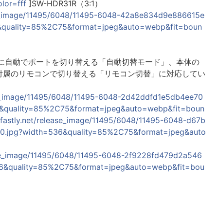
lor=fff
]SW-HDR31R（3:1）
lease_image/11495/6048/11495-6048-42a8e834d9e886615e
&quality=85%2C75&format=jpeg&auto=webp&fit=boun
時に自動でポートを切り替える「自動切替モード」、本体の
付属のリモコンで切り替える「リモコン切替」に対応してい
lease_image/11495/6048/11495-6048-2d42ddfd1e5db4ee70
&quality=85%2C75&format=jpeg&auto=webp&fit=boun
ls.fastly.net/release_image/11495/6048/11495-6048-d67b
.jpg?width=536&quality=85%2C75&format=jpeg&auto
elease_image/11495/6048/11495-6048-2f9228fd479d2a546
6&quality=85%2C75&format=jpeg&auto=webp&fit=bou