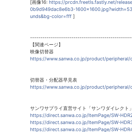
[画像16:
https://prcdn.freetls.fastly.net/r
0b9d949dac8e6b3-1600x1600.jpg?width=53
unds&bg-color=fff
]
-------------------------------------------------
【関連ページ】
映像切替器
https://www.sanwa.co.jp/product/peripheral/
切替器・分配器早見表
https://www.sanwa.co.jp/product/peripheral/c
サンワサプライ直営サイト「サンワダイレクト
https://direct.sanwa.co.jp/ItemPage/SW-HDR
https://direct.sanwa.co.jp/ItemPage/SW-HDR
https://direct.sanwa.co.jp/ItemPage/SW-HDR