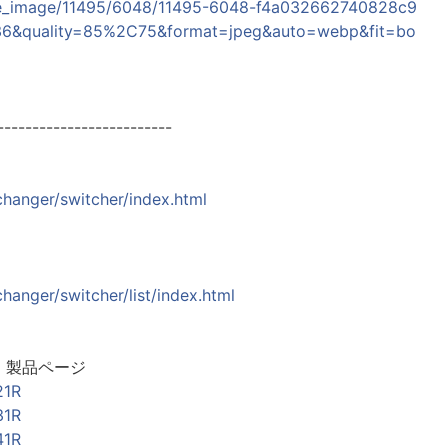
elease_image/11495/6048/11495-6048-f4a032662740828c9
6&quality=85%2C75&format=jpeg&auto=webp&fit=bo
-------------------------
changer/switcher/index.html
hanger/switcher/list/index.html
」製品ページ
21R
31R
41R