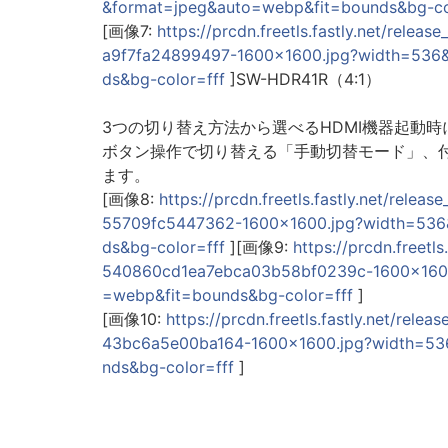
&format=jpeg&auto=webp&fit=bounds&bg-co
[画像7:
https://prcdn.freetls.fastly.net/re
a9f7fa24899497-1600x1600.jpg?width=536
ds&bg-color=fff
]SW-HDR41R（4:1）
3つの切り替え方法から選べるHDMI機器起動
ボタン操作で切り替える「手動切替モード」、
ます。
[画像8:
https://prcdn.freetls.fastly.net/re
55709fc5447362-1600x1600.jpg?width=536
ds&bg-color=fff
][画像9:
https://prcdn.freet
540860cd1ea7ebca03b58bf0239c-1600x1600
=webp&fit=bounds&bg-color=fff
]
[画像10:
https://prcdn.freetls.fastly.net/r
43bc6a5e00ba164-1600x1600.jpg?width=53
nds&bg-color=fff
]