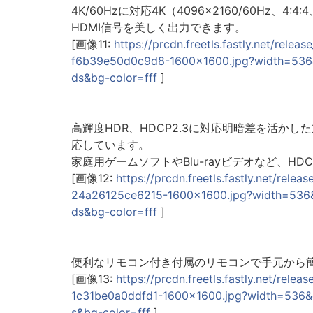
4K/60Hzに対応4K（4096×2160/60Hz、
HDMI信号を美しく出力できます。
[画像11:
https://prcdn.freetls.fastly.net/r
f6b39e50d0c9d8-1600x1600.jpg?width=536
ds&bg-color=fff
]
高輝度HDR、HDCP2.3に対応明暗差を活か
応しています。
家庭用ゲームソフトやBlu-rayビデオなど、
[画像12:
https://prcdn.freetls.fastly.net/r
24a26125ce6215-1600x1600.jpg?width=536
ds&bg-color=fff
]
便利なリモコン付き付属のリモコンで手元から
[画像13:
https://prcdn.freetls.fastly.net/r
1c31be0a0ddfd1-1600x1600.jpg?width=536
s&bg-color=fff
]