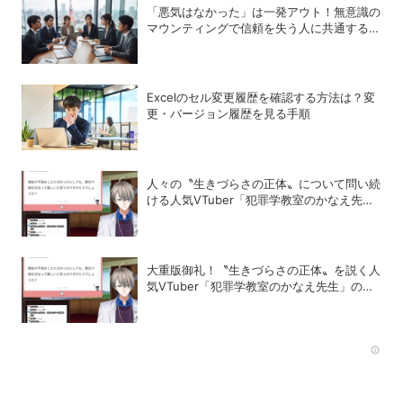
「悪気はなかった」は一発アウト！無意識の
マウンティングで信頼を失う人に共通する
〝残念な口癖〟
Excelのセル変更履歴を確認する方法は？変
更・バージョン履歴を見る手順
人々の〝生きづらさの正体〟について問い続
ける人気VTuber「犯罪学教室のかなえ先
生」の正体
大重版御礼！〝生きづらさの正体〟を説く人
気VTuber「犯罪学教室のかなえ先生」の正
体
Rec