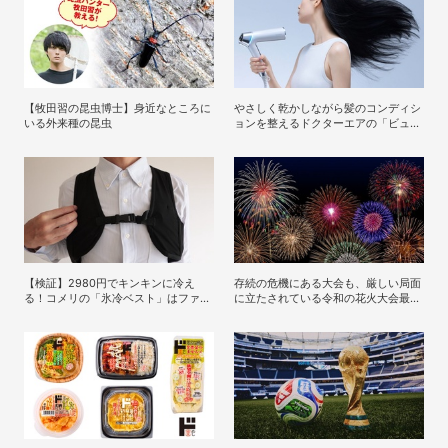
【牧田習の昆虫博士】身近なところに
やさしく乾かしながら髪のコンディシ
いる外来種の昆虫
ョンを整えるドクターエアの「ビュオ
ール ドライヤー」
【検証】2980円でキンキンに冷え
存続の危機にある大会も、厳しい局面
る！コメリの「氷冷ベスト」はファン
に立たされている令和の花火大会最新
がないのになぜ涼しくなるのか？
事情