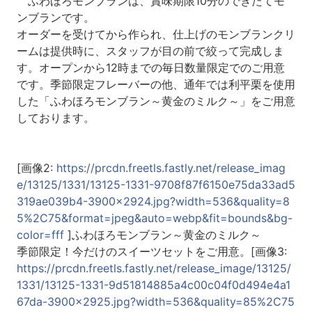
ふわほろモンブランは、賞味期限10分のできたてモ
ンブランです。
オーダーを受けてから作られ、仕上げのモンブランクリ
ームは提供時に、スタッフが目の前で絞って完成しま
す。オープンから12時までの毎日数量限定でのご用意
です。季節限定フレーバーの他、通年では利平栗を使用
した「ふわほろモンブラン～黄金のミルク～」をご用意
しております。
[画像2:
https://prcdn.freetls.fastly.net/release_imag
e/13125/1331/13125-1331-9708f87f6150e75da33ad5
319ae039b4-3900x2924.jpg?width=536&quality=8
5%2C75&format=jpeg&auto=webp&fit=bounds&bg-
color=fff
]ふわほろモンブラン～黄金のミルク～
季節限定！今だけのスイーツセットをご用意。[画像3:
https://prcdn.freetls.fastly.net/release_image/13125/
1331/13125-1331-9d51814885a4c00c04f0d494e4a1
67da-3900x2925.jpg?width=536&quality=85%2C75