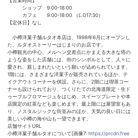
【営業時間】
ショップ 9:00-18:00
カフェ 9:00-18:00 （L.O17:30）
【定休日】なし
小樽洋菓子舗ルタオ本店は、1998年6月にオープンし
た、ルタオストーリーはじまりのお店です。
小樽観光の中心、メルヘン交差点にかまえる大きな塔の
ような姿をした店舗には、街のシンボルとして、人々に
愛され、親しまれたいという願いが込められています。
1階には、さまざまな洋菓子が販売されているほか、テ
イクアウトコーナーを併設。さらに、2階には喫茶コー
ナーも設けられており、つくりたての北海道限定・生ド
ゥーブルフロマージュをはじめ、スイーツプレートや本
店限定の紅茶なども楽しめます。最上階には展望室もあ
り、ノスタルジックな街並みのほか、天気の良い日には
美しい小樽の海や山も一望できます。
店舗サイトURL
小樽洋菓子舗ルタオについて[画像7:
https://prcdn.free