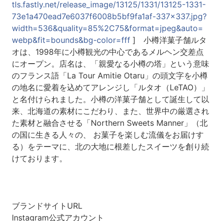
tls.fastly.net/release_image/13125/1331/13125-1331-
73e1a470ead7e6037f6008b5bf9fa1af-337x337.jpg?
width=536&quality=85%2C75&format=jpeg&auto=
webp&fit=bounds&bg-color=fff
] 小樽洋菓子舗ルタ
オは、1998年に小樽観光の中心であるメルヘン交差点
にオープン。店名は、「親愛なる小樽の塔」という意味
のフランス語「La Tour Amitie Otaru」の頭文字を小樽
の地名に愛着を込めてアレンジし「ルタオ（LeTAO）」
と名付けられました。小樽の洋菓子舗として誕生して以
来、北海道の素材にこだわり、また、世界中の厳選され
た素材と融合させる「Northern Sweets Manner」（北
の国に生きる人々の、 お菓子を楽しむ流儀をお届けす
る）をテーマに、北の大地に根差したスイーツを創り続
けております。
ブランドサイトURL
Instagram公式アカウント