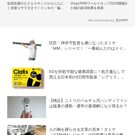
欲望全開のピクルスサンドからにんに
VisaがFIFAワールドカップ2026開催3
く全振りサラダまで！ドンキの「偏愛
か国の経済効果を発表
めし」から激アツの新作が登場
Recommended by
巨匠・押井守監督も虜になったタミヤ
「MM」シリーズ！「一番組んだのはドイツ
軍の『IV号戦車』」と思い出をDIME最新号
で語る
EDを対処可能な健康課題に！処方箋なしで
買える日本初のED用市販薬「シアリス」が
登場
【検証】ニトリのペルチェ式ハンディファン
は猛暑の通勤・通学の最適解になり得るか？
人の胸を躍らせる文章の見本！タミヤ
「1/35MMシリーズ」の説明書は最高の教科