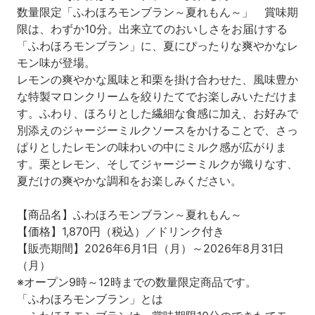
数量限定「ふわほろモンブラン～夏れもん～」 賞味期
限は、わずか10分。出来立てのおいしさをお届けする
「ふわほろモンブラン」に、夏にぴったりな爽やかなレ
モン味が登場。
レモンの爽やかな風味と和栗を掛け合わせた、風味豊か
な特製マロンクリームを絞りたてでお楽しみいただけま
す。ふわり、ほろりとした繊細な食感に加え、お好みで
別添えのジャージーミルクソースをかけることで、さっ
ぱりとしたレモンの味わいの中にミルク感が広がりま
す。栗とレモン、そしてジャージーミルクが織りなす、
夏だけの爽やかな調和をお楽しみください。
【商品名】ふわほろモンブラン～夏れもん～
【価格】1,870円（税込）／ドリンク付き
【販売期間】2026年6月1日（月）～2026年8月31日
（月）
※オープン9時～12時までの数量限定商品です。
「ふわほろモンブラン」とは