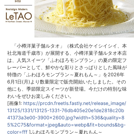
「小樽洋菓子舗ルタオ」（株式会社ケイシイシイ、本
社北海道千歳市）が展開する、小樽洋菓子舗ルタオ本店
は、人気スイーツ「ふわほろモンブラン」の夏の限定フ
レーバーとして、鮮やかな彩りとさっぱりとした風味が
特徴の「ふわほろモンブラン～夏れもん～」を2026年
6月1日(月)より数量限定で販売開始いたしました。その
他にも、季節限定スイーツが新登場。今だけの特別な味
わいをぜひお楽しみください。
[画像1:
https://prcdn.freetls.fastly.net/release_image/
13125/1331/13125-1331-76db405e20e1de2818c20b
41373a3e00-3900x2600.jpg?width=536&quality=8
5%2C75&format=jpeg&auto=webp&fit=bounds&bg-
color=fff
]ふわほろモンブラン～夏れもん～