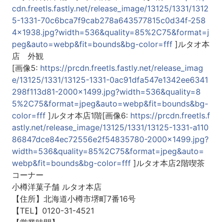
cdn.freetls.fastly.net/release_image/13125/1331/1312
5-1331-70c6bca7f9cab278a643577815c0d34f-258
4x1938.jpg?width=536&quality=85%2C75&format=j
peg&auto=webp&fit=bounds&bg-color=fff
]ルタオ本
店 外観
[画像5:
https://prcdn.freetls.fastly.net/release_imag
e/13125/1331/13125-1331-0ac91dfa547e1342ee6341
298f113d81-2000x1499.jpg?width=536&quality=8
5%2C75&format=jpeg&auto=webp&fit=bounds&bg-
color=fff
]ルタオ本店1階[画像6:
https://prcdn.freetls.f
astly.net/release_image/13125/1331/13125-1331-a110
86847dce84ec72556e2f54835780-2000x1499.jpg?
width=536&quality=85%2C75&format=jpeg&auto=
webp&fit=bounds&bg-color=fff
]ルタオ本店2階喫茶
コーナー
小樽洋菓子舗 ルタオ本店
【住所】北海道小樽市堺町7番16号
【TEL】0120-31-4521