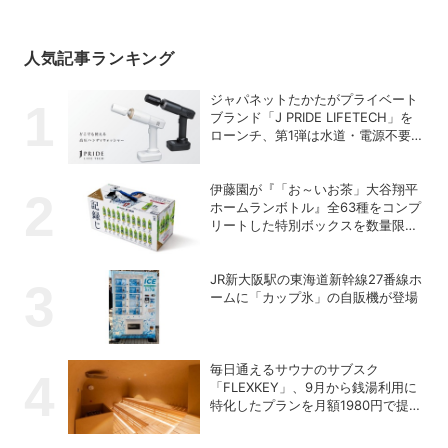
人気記事ランキング
ジャパネットたかたがプライベート
ブランド「J PRIDE LIFETECH」を
ローンチ、第1弾は水道・電源不要
の充電式高圧洗浄機
伊藤園が『「お～いお茶」大谷翔平
ホームランボトル』全63種をコンプ
リートした特別ボックスを数量限定
で販売
JR新大阪駅の東海道新幹線27番線ホ
ームに「カップ氷」の自販機が登場
毎日通えるサウナのサブスク
「FLEXKEY」、9月から銭湯利用に
特化したプランを月額1980円で提供
開始