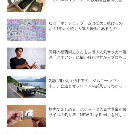
書だった
なぜ「ボンドロ」ブームは拡大し続けるの
か？1年近く続く人気の裏側にあるもの
同郷の福西崇史さんも共感！人気サッカー漫
画「アオアシ」に描かれた地方からプロを目
指す少年たちのリアル
2型に進化した5ドアの「ジムニー ノマ
ド」、公道とオフロードを試乗してわかった
アップデートの全貌
旅先で楽しめる！ポケットに入る世界最小級
サイズの釣り竿「NEW Tiny Reel」を試して
みた