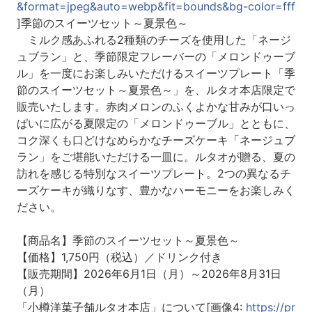
&format=jpeg&auto=webp&fit=bounds&bg-color=fff
]季節のスイーツセット～夏景色～
ミルク感あふれる2種類のチーズを使用した「ネージ
ュブラン」と、季節限定フレーバーの「メロンドゥーブ
ル」を一度にお楽しみいただけるスイーツプレート「季
節のスイーツセット～夏景色～」を、ルタオ本店限定で
販売いたします。赤肉メロンのふくよかな甘みが口いっ
ぱいに広がる夏限定の「メロンドゥーブル」とともに、
コク深くも口どけなめらかなチーズケーキ「ネージュブ
ラン」をご堪能いただける一皿に。ルタオが贈る、夏の
訪れを感じる特別なスイーツプレート。2つの異なるチ
ーズケーキが織りなす、豊かなハーモニーをお楽しみく
ださい。
【商品名】季節のスイーツセット～夏景色～
【価格】1,750円（税込）／ドリンク付き
【販売期間】2026年6月1日（月）～2026年8月31日
（月）
「小樽洋菓子舗ルタオ本店」について[画像4:
https://pr