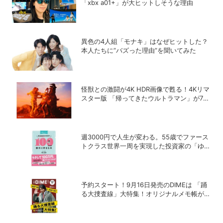
「xbx a01+」が大ヒットしそうな理由
異色の4人組「モナキ」はなぜヒットした？
本人たちに”バズった理由”を聞いてみた
怪獣との激闘が4K HDR画像で甦る！4Kリマ
スター版 「帰ってきたウルトラマン」が7月
31日よりNHK BSプレミアム4Kで放送開始
週3000円で人生が変わる。55歳でファース
トクラス世界一周を実現した投資家の「ゆる
投資術」
予約スタート！9月16日発売のDIMEは 「踊
る大捜査線」大特集！オリジナルメモ帳が特
別付録に！