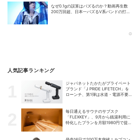
なぜ0.1gの誤算はバズるのか？動画再生数
200万回超、日本一バズるV系バンドの打算
的戦略
Rec
人気記事ランキング
ジャパネットたかたがプライベート
ブランド「J PRIDE LIFETECH」を
ローンチ、第1弾は水道・電源不要
の充電式高圧洗浄機
毎日通えるサウナのサブスク
「FLEXKEY」、9月から銭湯利用に
特化したプランを月額1980円で提供
開始
発売16日で200万本突破！カプコン