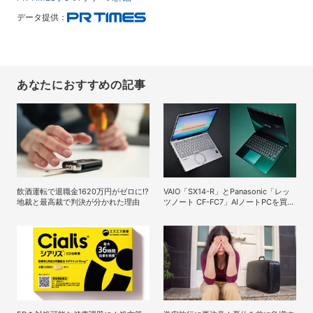
データ提供：
あなたにおすすめの記事
飲酒運転で退職金1620万円がゼロに!?
VAIO「SX14-R」とPanasonic「レッ
地裁と最高裁で判決が分かれた理由
ツノート CF-FC7」AIノートPCを買う
ならどっちが正解？