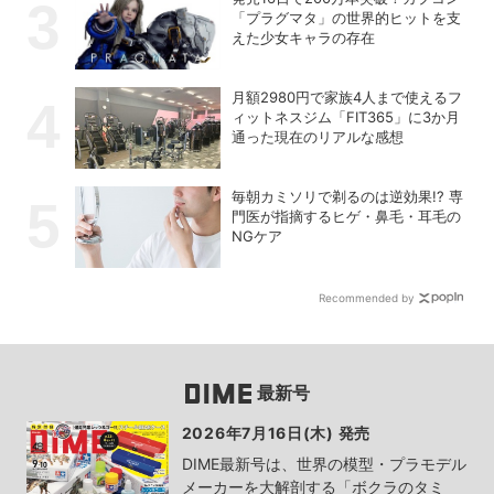
「プラグマタ」の世界的ヒットを支
えた少女キャラの存在
月額2980円で家族4人まで使えるフ
ィットネスジム「FIT365」に3か月
通った現在のリアルな感想
毎朝カミソリで剃るのは逆効果!? 専
門医が指摘するヒゲ・鼻毛・耳毛の
NGケア
Recommended by
最新号
2026年7月16日(木) 発売
DIME最新号は、世界の模型・プラモデル
メーカーを大解剖する「ボクラのタミ