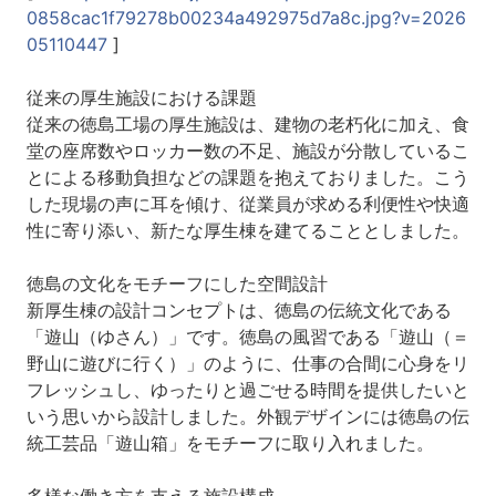
0858cac1f79278b00234a492975d7a8c.jpg?v=2026
05110447
]
従来の厚生施設における課題
従来の徳島工場の厚生施設は、建物の老朽化に加え、食
堂の座席数やロッカー数の不足、施設が分散しているこ
とによる移動負担などの課題を抱えておりました。こう
した現場の声に耳を傾け、従業員が求める利便性や快適
性に寄り添い、新たな厚生棟を建てることとしました。
徳島の文化をモチーフにした空間設計
新厚生棟の設計コンセプトは、徳島の伝統文化である
「遊山（ゆさん）」です。徳島の風習である「遊山（＝
野山に遊びに行く）」のように、仕事の合間に心身をリ
フレッシュし、ゆったりと過ごせる時間を提供したいと
いう思いから設計しました。外観デザインには徳島の伝
統工芸品「遊山箱」をモチーフに取り入れました。
多様な働き方を支える施設構成