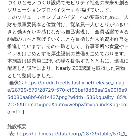
づくりとモノづくり設備でモビリティ社会の未来を創る
ソリューションプロバイダー」を掲げています。
このソリューションプロバイダーへの変革のために、人
財を最重要資本と位置付け、従業員一人ひとりがいきい
きと働きがいを感じながら自己実現し、全員活躍できる
組織の力へと繋げていくことを目指した人的資本経営を
推進しています。その一環として、各事業所の食堂やト
イレをはじめとする厚生設備の整備を進めております。
本施設は従業員に憩いの場を提供するとともに、環境に
配慮した設計により、Nearly ZEB認証を取得した建物
として整備しました。
[画像2:
https://prcdn.freetls.fastly.net/release_imag
e/28729/570/28729-570-cf93baf8d68aa12e90f6e9
5d080aa8bf-681x437.png?width=536&quality=85%
2C75&format=jpeg&auto=webp&fit=bounds&bg-col
or=fff
]
施設概要
[表:
https://prtimes.jp/data/corp/28729/table/570_1_