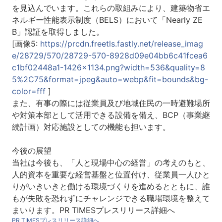
を見込んでいます。これらの取組みにより、建築物省エ
ネルギー性能表示制度（BELS）において「Nearly ZE
B」認証を取得しました。
[画像5:
https://prcdn.freetls.fastly.net/release_imag
e/28729/570/28729-570-8928d09e04bb6c41fcea6
c1bf02448a1-1426x1134.png?width=536&quality=8
5%2C75&format=jpeg&auto=webp&fit=bounds&bg-
color=fff
]
また、有事の際には従業員及び地域住民の一時避難場所
や対策本部として活用できる設備を備え、BCP（事業継
続計画）対応施設としての機能も担います。
今後の展望
当社は今後も、「人と現場中心の経営」の考えのもと、
人的資本を重要な経営基盤と位置付け、従業員一人ひと
りがいきいきと働ける環境づくりを進めるとともに、誰
もが失敗を恐れずにチャレンジできる職場環境を整えて
まいります。PR TIMESプレスリリース詳細へ
PR TIMESプレスリリース詳細へ