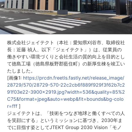
株式会社ジェイテクト（本社：愛知県刈谷市、取締役社
長：近藤 禎人、以下「ジェイテクト」）は、従業員の
働きやすい環境づくりと会社生活の質的向上を目的とし
て徳島工場（徳島県板野郡藍住町）の新厚生棟を竣工い
たしました。
[画像1:
https://prcdn.freetls.fastly.net/release_image/
28729/570/28729-570-22c2cb6f889f929f3f62b7c2
91f03e22-3900x2919.jpg?width=536&quality=85%2
C75&format=jpeg&auto=webp&fit=bounds&bg-colo
r=fff
]
ジェイテクトは、「技術をつなぎ地球と働くすべての人
を笑顔にする」というミッションに基づき、2030年ま
でに目指す姿としてJTEKT Group 2030 Vision「モノ