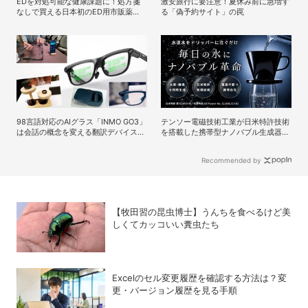
EDを対処可能な健康課題に！処方箋
激安旅行に要注意！夏休み前に急増す
なしで買える日本初のED用市販薬
る「偽予約サイト」の罠
「シアリス」が登場
98言語対応のAIグラス「INMO GO3」
テンソー電磁技術工業が日米特許技術
は会話の概念を変える翻訳デバイスだ
を搭載した携帯型ナノバブル生成器
った！
「OHRABBLEウォータードリッパー」
を発売
Recommended by
【牧田習の昆虫博士】うんちを食べるけど美
しくてカッコいい糞虫たち
Excelのセル変更履歴を確認する方法は？変
更・バージョン履歴を見る手順