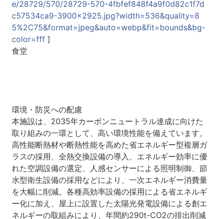
e/28729/570/28729-570-4fbfef848f4a9f0d82c1f7d
c57534ca9-3900x2925.jpg?width=536&quality=8
5%2C75&format=jpeg&auto=webp&fit=bounds&bg-
color=fff
]
食堂
環境・防災への配慮
本施設は、2035年カーボンニュートラル達成に向けた
取り組みの一環として、高い環境性能を備えています。
高性能断熱材や断熱性能を高めた省エネルギー型複層ガ
ラスの採用、全熱交換設備の導入、エネルギー効率に優
れた空調設備の選定、人感センサーによる照明制御、節
水型衛生設備の採用などにより、一次エネルギー消費量
を大幅に削減。各種高効率設備の採用による省エネルギ
ー化に加え、屋上に設置した太陽光発電設備による創エ
ネルギーの取組みにより、年間約290t-CO2の排出削減