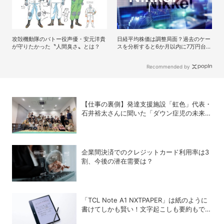
攻殻機動隊のバトー役声優・安元洋貴
日経平均株価は調整局面？過去のケー
が守りたかった〝人間臭さ〟とは？
スを分析すると6か月以内に7万円台を
回復する予測も
Recommended by
【仕事の裏側】発達支援施設「虹色」代表・
石井裕太さんに聞いた「ダウン症児の未来に
革命を」
企業間決済でのクレジットカード利用率は3
割、今後の潜在需要は？
「TCL Note A1 NXTPAPER」は紙のように
書けてしかも賢い！文字起こしも要約もでき
るAIタブレットを試してみた