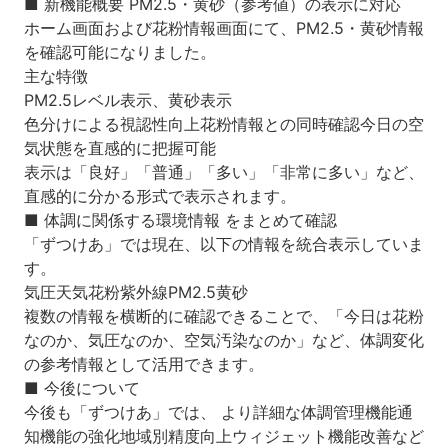
■ 新機能概要 PM2.5・黄砂（参考値）の表示に対応
ホーム画面および花粉情報画面にて、PM2.5・黄砂情報
を確認可能になりました。
主な特徴
PM2.5レベル表示、黄砂表示
色分けによる視認性向上花粉情報との同時確認今日の空
気状態を直感的に把握可能
表示は「良好」「普通」「多い」「非常に多い」など、
直感的に分かる形式で表示されます。
■ 体調に関係する環境情報 をまとめて確認
「ずつけあ」では現在、以下の情報を統合表示していま
す。
気圧天気花粉紫外線PM2.5黄砂
複数の情報を横断的に確認できることで、「今日は花粉
なのか、気圧なのか、空気汚染なのか」など、体調変化
の参考情報として活用できます。
■ 今後について
今後も「ずつけあ」では、 より詳細な体調管理機能通
知機能の強化地域別精度向上ウィジェット機能改善など