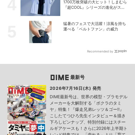
1700万枚突破の大ヒット！しまむら
『超COOL』シリーズの進化がスゴ
い！【PR】
猛暑のフェスで大活躍！涼風を持ち
運べる「ベルトファン」の威力
Recommended by
最新号
2026年7月16日(木) 発売
DIME最新号は、世界の模型・プラモデル
メーカーを大解剖する「ボクラのタミ
ヤ」特集！『爆走兄弟レッツ＆ゴー!!』
こしたてつひろ先生インタビュー＆描き
下ろしピンナップ、特別付録にはスチー
ルギアケースも！さらに2026年上半期ト
レンド特集では、「売れる」より「育て