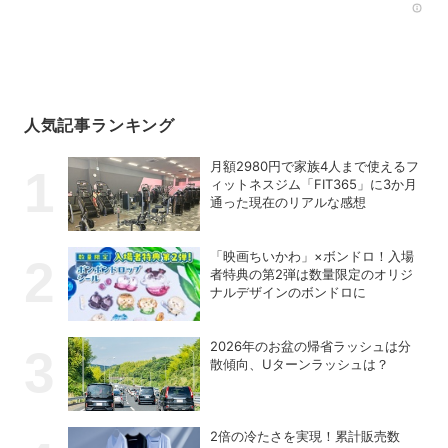
Rec
人気記事ランキング
月額2980円で家族4人まで使えるフ
ィットネスジム「FIT365」に3か月
通った現在のリアルな感想
「映画ちいかわ」×ボンドロ！入場
者特典の第2弾は数量限定のオリジ
ナルデザインのボンドロに
2026年のお盆の帰省ラッシュは分
散傾向、Uターンラッシュは？
2倍の冷たさを実現！累計販売数