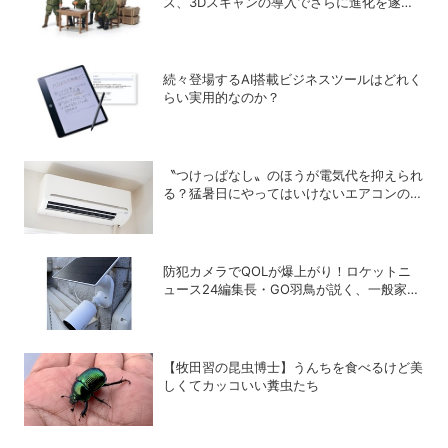
ズ、3Dスキャンの導入でさらに進化を遂げ
ていた！
続々登場するAI搭載ビジネスツールはどれく
らい実用的なのか？
〝つけっぱなし〟のほうが電気代を抑えられ
る？猛暑日にやってはいけないエアコンの使
い方
防犯カメラでQOLが爆上がり！ロケットニ
ュース24編集長・GO羽鳥が説く、一般家庭
こそ「防犯カメラ」をつけるべき理由
【牧田習の昆虫博士】うんちを食べるけど美
しくてカッコいい糞虫たち