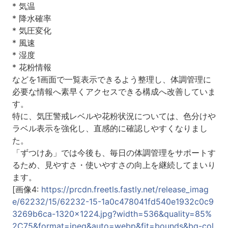
* 気温
* 降水確率
* 気圧変化
* 風速
* 湿度
* 花粉情報
などを1画面で一覧表示できるよう整理し、体調管理に
必要な情報へ素早くアクセスできる構成へ改善していま
す。
特に、気圧警戒レベルや花粉状況については、色分けや
ラベル表示を強化し、直感的に確認しやすくなりまし
た。
「ずつけあ」では今後も、毎日の体調管理をサポートす
るため、見やすさ・使いやすさの向上を継続してまいり
ます。
[画像4:
https://prcdn.freetls.fastly.net/release_imag
e/62232/15/62232-15-1a0c478041fd540e1932c0c9
3269b6ca-1320x1224.jpg?width=536&quality=85%
2C75&format=jpeg&auto=webp&fit=bounds&bg-col