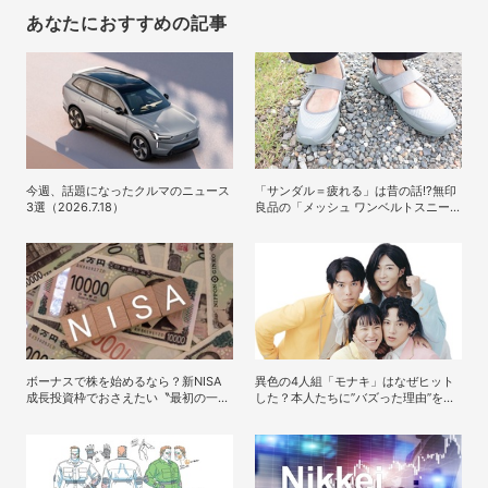
あなたにおすすめの記事
今週、話題になったクルマのニュース
「サンダル＝疲れる」は昔の話!?無印
3選（2026.7.18）
良品の「メッシュ ワンベルトスニー
カーサンダル」が快適すぎて手放せな
い！
ボーナスで株を始めるなら？新NISA
異色の4人組「モナキ」はなぜヒット
成長投資枠でおさえたい〝最初の一
した？本人たちに”バズった理由”を聞
歩〟の考え方
いてみた