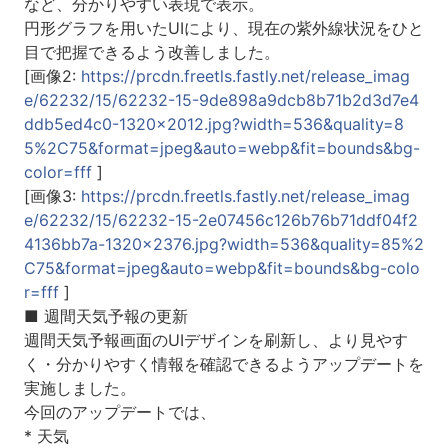
など、分かりやすい表現で表示。
円形グラフを用いたUIにより、現在の紫外線状況をひと
目で把握できるよう改善しました。
[画像2:
https://prcdn.freetls.fastly.net/release_imag
e/62232/15/62232-15-9de898a9dcb8b71b2d3d7e4
ddb5ed4c0-1320x2012.jpg?width=536&quality=8
5%2C75&format=jpeg&auto=webp&fit=bounds&bg-
color=fff
]
[画像3:
https://prcdn.freetls.fastly.net/release_imag
e/62232/15/62232-15-2e07456c126b76b71ddf04f2
4136bb7a-1320x2376.jpg?width=536&quality=85%2
C75&format=jpeg&auto=webp&fit=bounds&bg-colo
r=fff
]
■ 週間天気予報の更新
週間天気予報画面のUIデザインを刷新し、より見やす
く・分かりやすく情報を確認できるようアップデートを
実施しました。
今回のアップデートでは、
* 天気