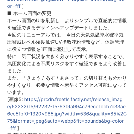
or=fff
]
■ ホーム画面の変更
ホーム画面のUIを刷新し、よりシンプルで直感的に情報
を確認できるデザインへアップデートしました。
今回のリニューアルでは、 今日の天気気温降水確率気
圧警戒レベル湿度風速UV指数花粉情報など、体調管理
に役立つ情報を1画面に整理して表示。
特に、気圧状況を大きく分かりやすく表示することで、
気圧変化による不調リスクをすぐ確認できるよう改善し
ました。
また、「きょう / あす / あさって」の切り替えも分かり
やすくなり、必要な情報へ素早くアクセス可能になって
います。
[画像5:
https://prcdn.freetls.fastly.net/release_imag
e/62232/15/62232-15-63f9a994c76ece1bcb7c33ae
6ce5fbf0-1320x985.jpg?width=536&quality=85%2C
75&format=jpeg&auto=webp&fit=bounds&bg-color
=fff
]