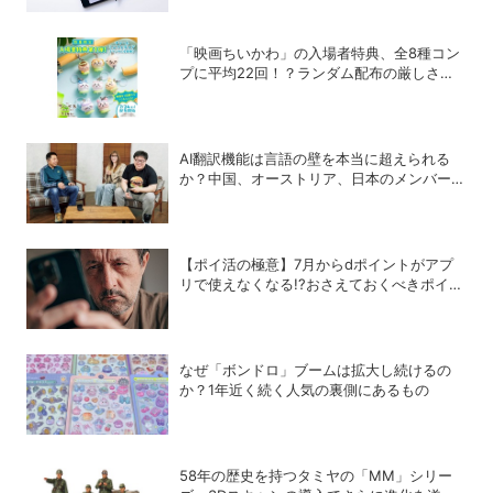
「映画ちいかわ」の入場者特典、全8種コン
プに平均22回！？ランダム配布の厳しさに
SNSでも悲鳴
AI翻訳機能は言語の壁を本当に超えられる
か？中国、オーストリア、日本のメンバーで
実践！
【ポイ活の極意】7月からdポイントがアプ
リで使えなくなる!?おさえておくべきポイン
トと注意点
なぜ「ボンドロ」ブームは拡大し続けるの
か？1年近く続く人気の裏側にあるもの
58年の歴史を持つタミヤの「MM」シリー