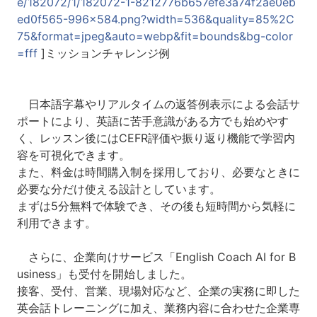
e/182072/1/182072-1-8212776b657efe3a74f2ae0eb
ed0f565-996x584.png?width=536&quality=85%2C
75&format=jpeg&auto=webp&fit=bounds&bg-color
=fff
]ミッションチャレンジ例
日本語字幕やリアルタイムの返答例表示による会話サ
ポートにより、英語に苦手意識がある方でも始めやす
く、レッスン後にはCEFR評価や振り返り機能で学習内
容を可視化できます。
また、料金は時間購入制を採用しており、必要なときに
必要な分だけ使える設計としています。
まずは5分無料で体験でき、その後も短時間から気軽に
利用できます。
さらに、企業向けサービス「English Coach AI for B
usiness」も受付を開始しました。
接客、受付、営業、現場対応など、企業の実務に即した
英会話トレーニングに加え、業務内容に合わせた企業専