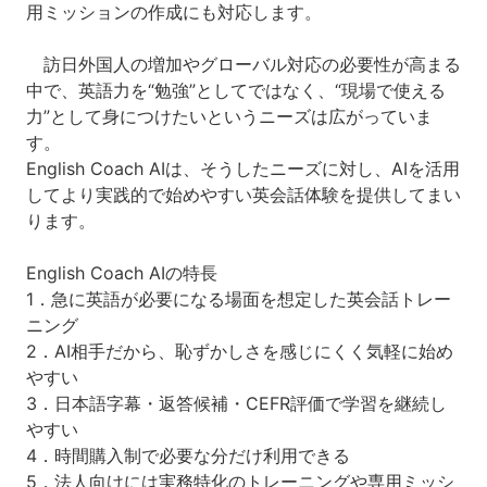
用ミッションの作成にも対応します。
訪日外国人の増加やグローバル対応の必要性が高まる
中で、英語力を“勉強”としてではなく、“現場で使える
力”として身につけたいというニーズは広がっていま
す。
English Coach AIは、そうしたニーズに対し、AIを活用
してより実践的で始めやすい英会話体験を提供してまい
ります。
English Coach AIの特長
1．急に英語が必要になる場面を想定した英会話トレー
ニング
2．AI相手だから、恥ずかしさを感じにくく気軽に始め
やすい
3．日本語字幕・返答候補・CEFR評価で学習を継続し
やすい
4．時間購入制で必要な分だけ利用できる
5．法人向けには実務特化のトレーニングや専用ミッシ