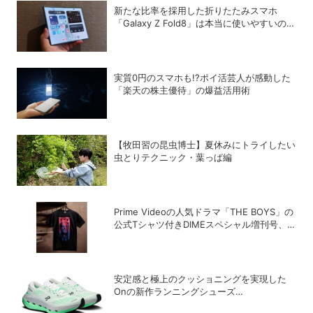
新たな比率を採用した折りたたみスマホ
「Galaxy Z Fold8」は本当に使いやすいの
か？
実質0円のスマホも!?ポイ活芸人が感動した
「楽天の株主優待」の爆益活用術
【牧田習の昆虫博士】夏休みにトライしたい
虫とりテクニック・葉っぱ編
Prime Videoの人気ドラマ「THE BOYS」の
公式Tシャツ付きDIMEスペシャル増刊号、
数量限定で発売中
安定感と極上のクッショニングを実現した
Onの新作ランニングシューズ
「Cloudrunner 3 Max」