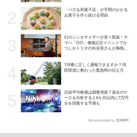
「バズる和菓子店」が手間のかかる
お菓子を作り続ける理由
幻のシンセサイザーが堂々凱旋！ヤ
マハ「GS1」修復記念イベントでか
つしかトリオの向谷実さんが胸熱ト
ーク
119番に正しく通報できますか？消
防団員に教わった緊急時の伝え方
日経平均株価は調整局面？過去のケ
ースを分析すると6か月以内に7万円
台を回復する予測も
Recommended by