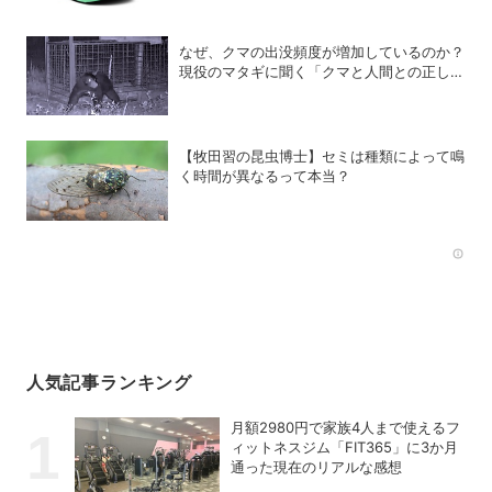
なぜ、クマの出没頻度が増加しているのか？
現役のマタギに聞く「クマと人間との正しい
付き合い方」
【牧田習の昆虫博士】セミは種類によって鳴
く時間が異なるって本当？
Rec
人気記事ランキング
月額2980円で家族4人まで使えるフ
ィットネスジム「FIT365」に3か月
通った現在のリアルな感想