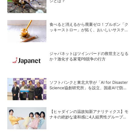
シとは？
食べると消えるから廃棄ゼロ！ブルボン「ク
ッキーストロー」が拓く、おいしいサステナ
ビリティ
ジャパネットはツインバードの救世主となる
か？激化する家電PB競争の行方
ソフトバンクと東北大学が「AI for Disaster
Science協創研究所」を設立、国産AIで防災
システムをプラットフォームの構築を目指す
【ヒャダインの温故知新アナリティクス】モ
ナキの絶妙な違和感に4人組男性グループの
歴史を振り返る