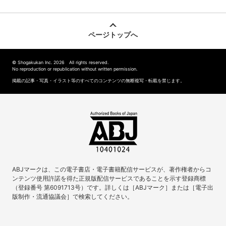
ページトップへ
© Shogakukan Inc. 2026 All rights reserved.
No reproduction or republication without written permission.
掲載の記事・写真・イラスト等のすべてのコンテンツの無断複写・転載を禁じます。
ABJマークは、この電子書店・電子書籍配信サービスが、著作権者からコ
ンテンツ使用許諾を得た正規版配信サービスであることを示す登録商標
（登録番号 第6091713号）です。詳しくは［ABJマーク］または［電子出
版制作・流通協議会］で検索してください。