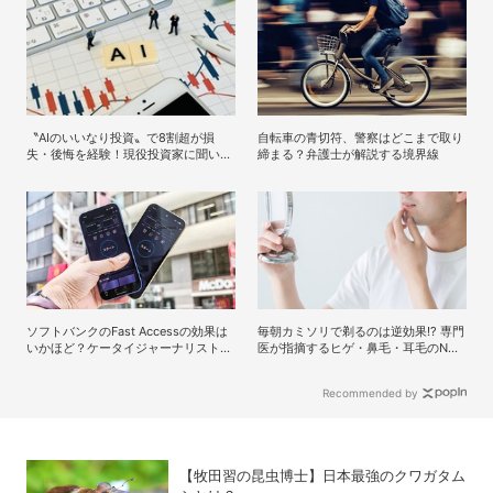
〝AIのいいなり投資〟で8割超が損
自転車の青切符、警察はどこまで取り
失・後悔を経験！現役投資家に聞いた
締まる？弁護士が解説する境界線
「投資×生成AI」の正解と不正解
ソフトバンクのFast Accessの効果は
毎朝カミソリで剃るのは逆効果!? 専門
いかほど？ケータイジャーナリストが
医が指摘するヒゲ・鼻毛・耳毛のNG
実測！
ケア
Recommended by
【牧田習の昆虫博士】日本最強のクワガタム