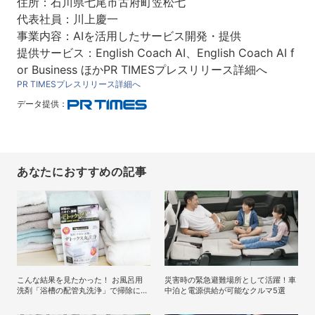
住所：石川県七尾市古府町笠松七
代表社員：川上慶一
事業内容：AIを活用したサービス開発・提供
提供サービス：English Coach AI、English Coach AI f
or Business ほかPR TIMESプレスリリース詳細へ
PR TIMESプレスリリース詳細へ
データ提供：
あなたにおすすめの記事
こんな結果を見たかった！ お風呂用
災害時の緊急避難場所として活躍！車
洗剤「浴槽の配管丸洗浄」で掃除に目
中泊と電源供給が可能なクルマ5選
覚めたライターが「寝具、タオル、衣
類のデトックス丸洗浄」で再び驚愕！