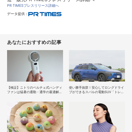
PR TIMESプレスリリース詳細へ
データ提供：
あなたにおすすめの記事
【検証】ニトリのペルチェ式ハンディ
使い勝手抜群！安心してロングドライ
ファンは猛暑の通勤・通学の最適解に
ブができるスバルの電動SUV「トレイ
なり得るか？
ルシーカー」の魅力