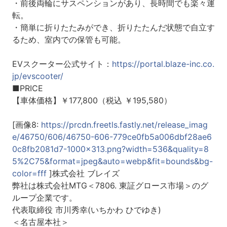
・前後両輪にサスペンションがあり、長時間でも楽々運
転。
・簡単に折りたたみができ、折りたたんだ状態で自立す
るため、室内での保管も可能。
EVスクーター公式サイト：
https://portal.blaze-inc.co.
jp/evscooter/
■PRICE
【車体価格】￥177,800（税込 ￥195,580）
[画像8:
https://prcdn.freetls.fastly.net/release_imag
e/46750/606/46750-606-779ce0fb5a006dbf28ae6
0c8fb2081d7-1000x313.png?width=536&quality=8
5%2C75&format=jpeg&auto=webp&fit=bounds&bg-
color=fff
]株式会社 ブレイズ
弊社は株式会社MTG＜7806. 東証グロース市場＞のグ
ループ企業です。
代表取締役 市川秀幸(いちかわ ひでゆき)
＜名古屋本社＞