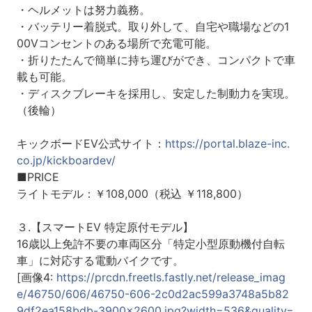
・ヘルメットは努力義務。
・バッテリー着脱式。取り外して、自宅や職場などの1
00Vコンセントのある場所で充電可能。
・折りたたんで簡単に持ち運びができ、コンパクトで車
載も可能。
・ディスクブレーキを採用し、安定した制動力を実現。
（後輪）
キックボードEV公式サイト：
https://portal.blaze-inc.
co.jp/kickboardev/
■PRICE
ライトモデル：￥108,000（税込 ￥118,800）
３.【スマートEV 特定原付モデル】
16歳以上免許不要の車両区分「特定小型原動機付自転
車」に対応する電動バイクです。
[画像4:
https://prcdn.freetls.fastly.net/release_imag
e/46750/606/46750-606-2c0d2ac599a3748a5b82
9df2ea158bdb-3900x2600.jpg?width=536&quality=