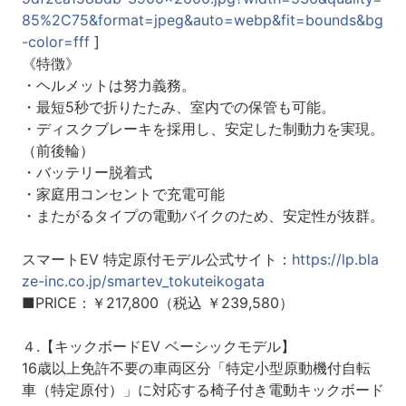
85%2C75&format=jpeg&auto=webp&fit=bounds&bg
-color=fff
]
《特徴》
・ヘルメットは努力義務。
・最短5秒で折りたたみ、室内での保管も可能。
・ディスクブレーキを採用し、安定した制動力を実現。
（前後輪）
・バッテリー脱着式
・家庭用コンセントで充電可能
・またがるタイプの電動バイクのため、安定性が抜群。
スマートEV 特定原付モデル公式サイト：
https://lp.bla
ze-inc.co.jp/smartev_tokuteikogata
■PRICE：￥217,800（税込 ￥239,580）
４.【キックボードEV ベーシックモデル】
16歳以上免許不要の車両区分「特定小型原動機付自転
車（特定原付）」に対応する椅子付き電動キックボード