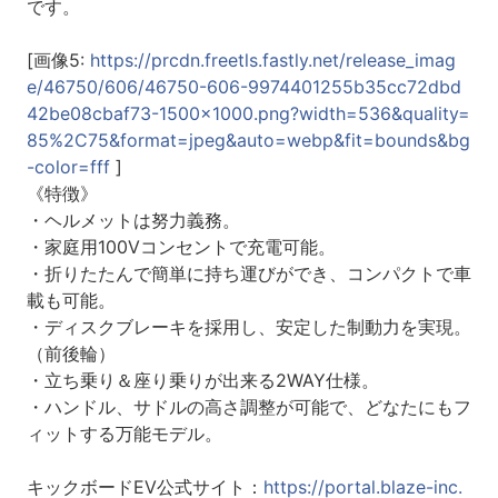
です。
[画像5:
https://prcdn.freetls.fastly.net/release_imag
e/46750/606/46750-606-9974401255b35cc72dbd
42be08cbaf73-1500x1000.png?width=536&quality=
85%2C75&format=jpeg&auto=webp&fit=bounds&bg
-color=fff
]
《特徴》
・ヘルメットは努力義務。
・家庭用100Vコンセントで充電可能。
・折りたたんで簡単に持ち運びができ、コンパクトで車
載も可能。
・ディスクブレーキを採用し、安定した制動力を実現。
（前後輪）
・立ち乗り＆座り乗りが出来る2WAY仕様。
・ハンドル、サドルの高さ調整が可能で、どなたにもフ
ィットする万能モデル。
キックボードEV公式サイト：
https://portal.blaze-inc.