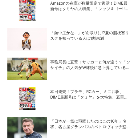
Amazonの在庫が数量限定で復活！DIME最
新号はタミヤの大特集、「レッツ＆ゴー!!」
コラボ付録つき！
「熱中症かな…」が命取りに!?夏の脳梗塞リ
スクを知っている人は1割未満
事務局長に直撃！サッカーと何が違う？「ソ
サイチ」の人気がW杯後に急上昇しているワ
ケ
本日発売！プラモ、RCカー、ミニ四駆、
DIME最新号は「タミヤ」を大特集、豪華付
録「レッツ＆ゴー!!」スチールギアケース付
き！
「日本が一気に飛躍したのはこの10年」名
将、名古屋グランパスのペトロヴィッチ監督
が考える日本の進化と課題