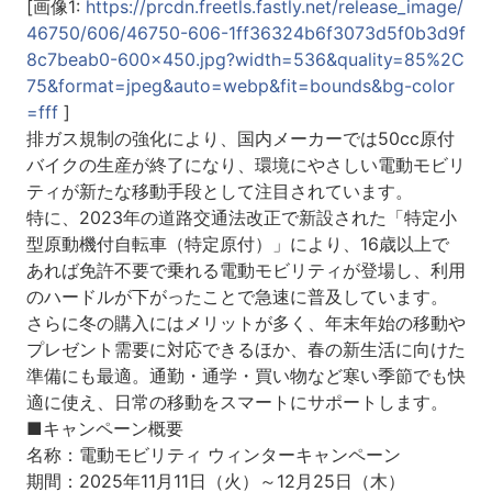
[画像1:
https://prcdn.freetls.fastly.net/release_image/
46750/606/46750-606-1ff36324b6f3073d5f0b3d9f
8c7beab0-600x450.jpg?width=536&quality=85%2C
75&format=jpeg&auto=webp&fit=bounds&bg-color
=fff
]
排ガス規制の強化により、国内メーカーでは50cc原付
バイクの生産が終了になり、環境にやさしい電動モビリ
ティが新たな移動手段として注目されています。
特に、2023年の道路交通法改正で新設された「特定小
型原動機付自転車（特定原付）」により、16歳以上で
あれば免許不要で乗れる電動モビリティが登場し、利用
のハードルが下がったことで急速に普及しています。
さらに冬の購入にはメリットが多く、年末年始の移動や
プレゼント需要に対応できるほか、春の新生活に向けた
準備にも最適。通勤・通学・買い物など寒い季節でも快
適に使え、日常の移動をスマートにサポートします。
■キャンペーン概要
名称：電動モビリティ ウィンターキャンペーン
期間：2025年11月11日（火）～12月25日（木）