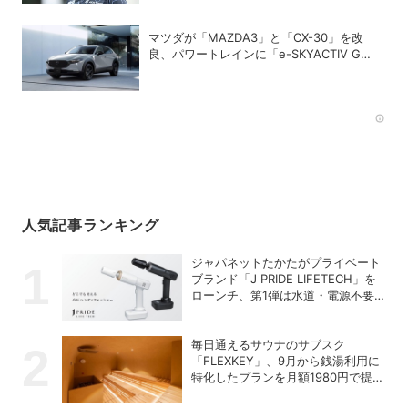
マツダが「MAZDA3」と「CX-30」を改
良、パワートレインに「e-SKYACTIV G
2.5」を追加
Rec
人気記事ランキング
ジャパネットたかたがプライベート
ブランド「J PRIDE LIFETECH」を
ローンチ、第1弾は水道・電源不要
の充電式高圧洗浄機
毎日通えるサウナのサブスク
「FLEXKEY」、9月から銭湯利用に
特化したプランを月額1980円で提供
開始