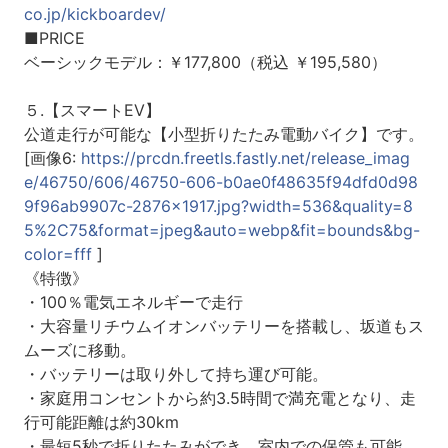
co.jp/kickboardev/
■PRICE
ベーシックモデル：￥177,800（税込 ￥195,580）
５.【スマートEV】
公道走行が可能な【小型折りたたみ電動バイク】です。
[画像6:
https://prcdn.freetls.fastly.net/release_imag
e/46750/606/46750-606-b0ae0f48635f94dfd0d98
9f96ab9907c-2876x1917.jpg?width=536&quality=8
5%2C75&format=jpeg&auto=webp&fit=bounds&bg-
color=fff
]
《特徴》
・100％電気エネルギーで走行
・大容量リチウムイオンバッテリーを搭載し、坂道もス
ムーズに移動。
・バッテリーは取り外して持ち運び可能。
・家庭用コンセントから約3.5時間で満充電となり、走
行可能距離は約30km
・最短5秒で折りたたみができ、室内での保管も可能。