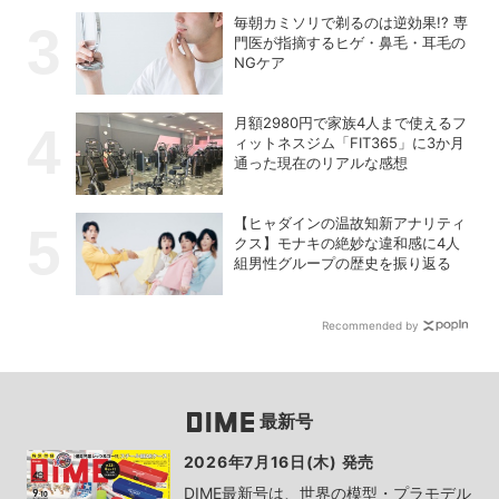
毎朝カミソリで剃るのは逆効果!? 専
門医が指摘するヒゲ・鼻毛・耳毛の
NGケア
月額2980円で家族4人まで使えるフ
ィットネスジム「FIT365」に3か月
通った現在のリアルな感想
【ヒャダインの温故知新アナリティ
クス】モナキの絶妙な違和感に4人
組男性グループの歴史を振り返る
Recommended by
最新号
2026年7月16日(木) 発売
DIME最新号は、世界の模型・プラモデル