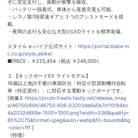
ずに安定走行し、振動や衝撃を吸収。
・バッテリー脱着式。車体から直接充電も可能。
・シマノ製7段変速ギアと３つのアシストモードを搭
載。
・夜間の走行も安心な大型のLEDライトを標準装備。
スタイル e-バイク公式サイト：
https://portal.blaze-in
c.co.jp/style_ebike/
■PRICE：￥225,454（税込 ￥248,000）
２.【キックボードEV ライトモデル】
16歳以上免許不要の車両区分「特定小型原動機付自転
車（特定原付）」に対応する電動キックボードです。
[画像3:
https://prcdn.freetls.fastly.net/release_imag
e/46750/606/46750-606-03203de6a5b7cf10194bc
4a2032d669e-1500x1000.png?width=536&quality=
85%2C75&format=jpeg&auto=webp&fit=bounds&bg
-color=fff
]
《特徴》