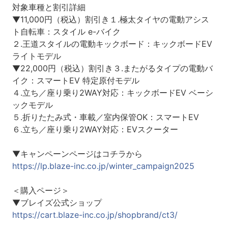
対象車種と割引詳細
▼11,000円（税込）割引き１.極太タイヤの電動アシス
ト自転車：スタイル e-バイク
２.王道スタイルの電動キックボード：キックボードEV
ライトモデル
▼22,000円（税込）割引き３.またがるタイプの電動バ
イク：スマートEV 特定原付モデル
４.立ち／座り乗り2WAY対応：キックボードEV ベーシ
ックモデル
５.折りたたみ式・車載／室内保管OK：スマートEV
６.立ち／座り乗り2WAY対応：EVスクーター
▼キャンペーンページはコチラから
https://lp.blaze-inc.co.jp/winter_campaign2025
＜購入ページ＞
▼ブレイズ公式ショップ
https://cart.blaze-inc.co.jp/shopbrand/ct3/