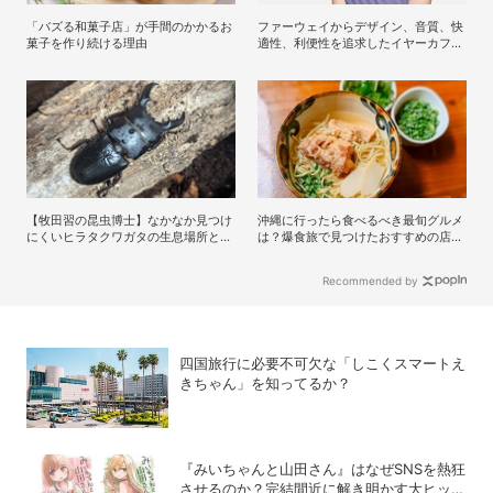
「バズる和菓子店」が手間のかかるお
ファーウェイからデザイン、音質、快
菓子を作り続ける理由
適性、利便性を追求したイヤーカフ型
イヤホンのフラッグシップモデル
「HUAWEI FreeClip 2 S」が登場
【牧田習の昆虫博士】なかなか見つけ
沖縄に行ったら食べるべき最旬グルメ
にくいヒラタクワガタの生息場所と採
は？爆食旅で見つけたおすすめの店8
集方法
選
Recommended by
四国旅行に必要不可欠な「しこくスマートえ
きちゃん」を知ってるか？
『みいちゃんと山田さん』はなぜSNSを熱狂
させるのか？完結間近に解き明かす大ヒット