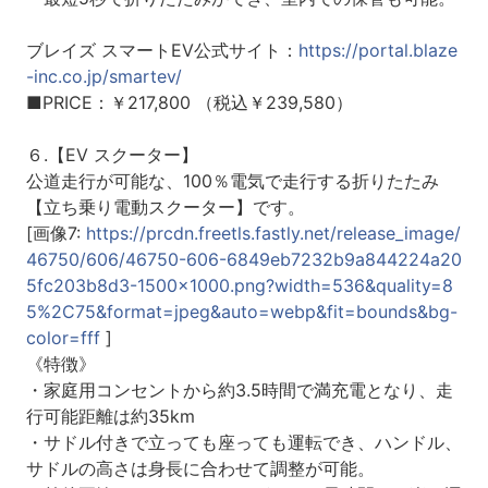
ブレイズ スマートEV公式サイト：
https://portal.blaze
-inc.co.jp/smartev/
■PRICE：￥217,800 （税込￥239,580）
６.【EV スクーター】
公道走行が可能な、100％電気で走行する折りたたみ
【立ち乗り電動スクーター】です。
[画像7:
https://prcdn.freetls.fastly.net/release_image/
46750/606/46750-606-6849eb7232b9a844224a20
5fc203b8d3-1500x1000.png?width=536&quality=8
5%2C75&format=jpeg&auto=webp&fit=bounds&bg-
color=fff
]
《特徴》
・家庭用コンセントから約3.5時間で満充電となり、走
行可能距離は約35km
・サドル付きで立っても座っても運転でき、ハンドル、
サドルの高さは身長に合わせて調整が可能。