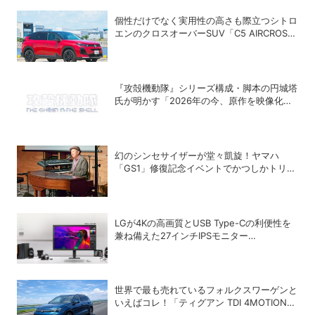
個性だけでなく実用性の高さも際立つシトロ
エンのクロスオーバーSUV「C5 AIRCROSS
HYBRID」
『攻殻機動隊』シリーズ構成・脚本の円城塔
氏が明かす「2026年の今、原作を映像化す
る意味」
幻のシンセサイザーが堂々凱旋！ヤマハ
「GS1」修復記念イベントでかつしかトリオ
の向谷実さんが胸熱トーク
LGが4Kの高画質とUSB Type-Cの利便性を
兼ね備えた27インチIPSモニター
「27U730B-BAJP」を発売
世界で最も売れているフォルクスワーゲンと
いえばコレ！「ティグアン TDI 4MOTION