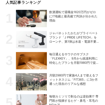
人気記事ランキング
飲酒運転で退職金1620万円がゼロ
に!?地裁と最高裁で判決が分かれた
理由
ジャパネットたかたがプライベート
ブランド「J PRIDE LIFETECH」を
ローンチ、第1弾は水道・電源不要
の充電式高圧洗浄機
毎日通えるサウナのサブスク
「FLEXKEY」、9月から銭湯利用に
特化したプランを月額1980円で提供
開始
月額2980円で家族4人まで使えるフ
ィットネスジム「FIT365」に3か月
通った現在のリアルな感想
毎朝カミソリで剃るのは逆効果!? 専
門医が指摘するヒゲ・鼻毛・耳毛の
NGケア