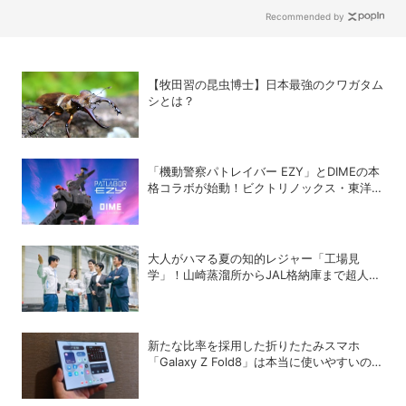
Recommended by
【牧田習の昆虫博士】日本最強のクワガタム
シとは？
「機動警察パトレイバー EZY」とDIMEの本
格コラボが始動！ビクトリノックス・東洋ス
チール・WILDTHINGS・空調服®との限定ア
イテムついに公開
大人がハマる夏の知的レジャー「工場見
学」！山崎蒸溜所からJAL格納庫まで超人気
施設の〝予約の取り方〟ガイド
新たな比率を採用した折りたたみスマホ
「Galaxy Z Fold8」は本当に使いやすいの
か？