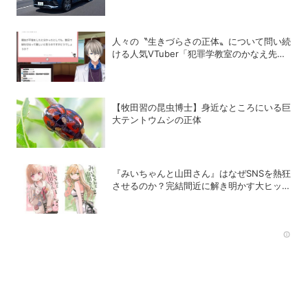
R-Line」の買い得度をチェック
人々の〝生きづらさの正体〟について問い続
ける人気VTuber「犯罪学教室のかなえ先
生」の正体
【牧田習の昆虫博士】身近なところにいる巨
大テントウムシの正体
『みいちゃんと山田さん』はなぜSNSを熱狂
させるのか？完結間近に解き明かす大ヒット
の背景
Rec