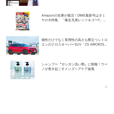
生」の正体
Amazonの在庫が復活！DIME最新号はタミ
ヤの大特集、「爆走兄弟レッツ＆ゴー!!」の
スペシャルな付録つき！
個性だけでなく実用性の高さも際立つシトロ
エンのクロスオーバーSUV「C5 AIRCROSS
HYBRID」
シャンプー〝ガシガシ洗い勢〟に朗報！ウー
ノが巻き起こすメンズヘアケア旋風
Rec