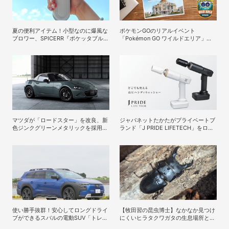
夏の便利アイテム！小型なのに爆風な
ポケモンGOのリアルイベント
ブロワー、SPICERR『ポケッタブルジ
「Pokémon GO ワイルドエリア」、
ェットファン SJU-1』の活用術5選
今年は11月に仙台とメキシコシティで
開催
マツダが「ロードスター」を改良、新
ジャパネットたかたがプライベートブ
色ジンクグリーンメタリックを採用し
ランド「J PRIDE LIFETECH」をロー
た特別仕様車PSを設定
ンチ、第1弾は水道・電源不要の充電
式高圧洗浄機
使い勝手抜群！安心してロングドライ
【牧田習の昆虫博士】なかなか見つけ
ブができるスバルの電動SUV「トレイ
にくいヒラタクワガタの生息場所と採
ルシーカー」の魅力
集方法