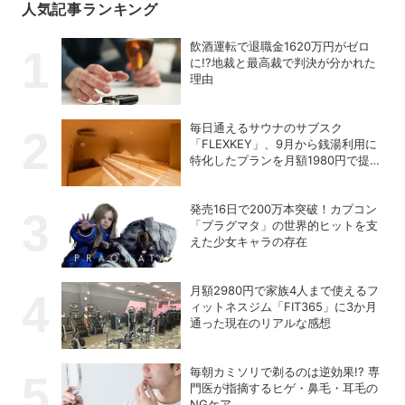
人気記事ランキング
飲酒運転で退職金1620万円がゼロ
に!?地裁と最高裁で判決が分かれた
理由
毎日通えるサウナのサブスク
「FLEXKEY」、9月から銭湯利用に
特化したプランを月額1980円で提供
開始
発売16日で200万本突破！カプコン
「プラグマタ」の世界的ヒットを支
えた少女キャラの存在
月額2980円で家族4人まで使えるフ
ィットネスジム「FIT365」に3か月
通った現在のリアルな感想
毎朝カミソリで剃るのは逆効果!? 専
門医が指摘するヒゲ・鼻毛・耳毛の
NGケア