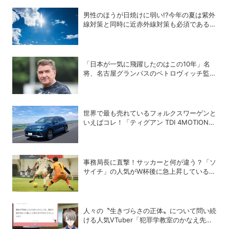
男性のほうが日焼けに弱い!?今年の夏は紫外
線対策と同時に近赤外線対策も必須である理
由
「日本が一気に飛躍したのはこの10年」名
将、名古屋グランパスのペトロヴィッチ監督
が考える日本の進化と課題
世界で最も売れているフォルクスワーゲンと
いえばコレ！「ティグアン TDI 4MOTION
R-Line」の買い得度をチェック
事務局長に直撃！サッカーと何が違う？「ソ
サイチ」の人気がW杯後に急上昇しているワ
ケ
人々の〝生きづらさの正体〟について問い続
ける人気VTuber「犯罪学教室のかなえ先