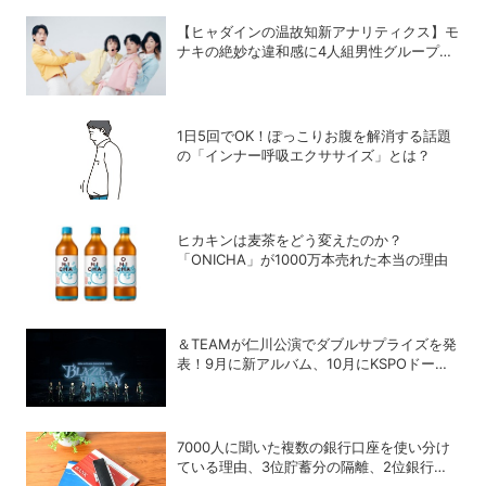
【ヒャダインの温故知新アナリティクス】モ
ナキの絶妙な違和感に4人組男性グループの
歴史を振り返る
1日5回でOK！ぽっこりお腹を解消する話題
の「インナー呼吸エクササイズ」とは？
ヒカキンは麦茶をどう変えたのか？
「ONICHA」が1000万本売れた本当の理由
＆TEAMが仁川公演でダブルサプライズを発
表！9月に新アルバム、10月にKSPOドーム
追加公演が決定
7000人に聞いた複数の銀行口座を使い分け
ている理由、3位貯蓄分の隔離、2位銀行メ