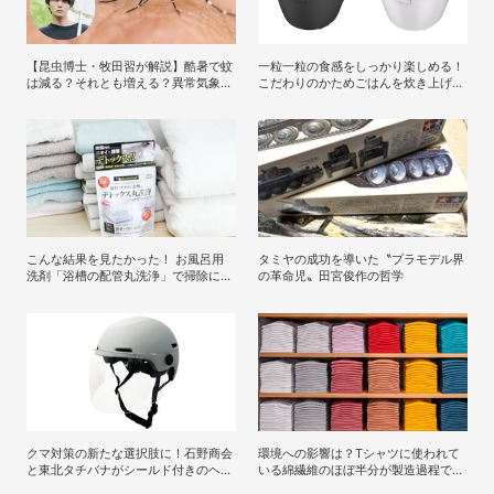
【昆虫博士・牧田習が解説】酷暑で蚊
一粒一粒の食感をしっかり楽しめる！
は減る？それとも増える？異常気象は
こだわりのかためごはんを炊き上げる
吸血リスクをどう変えるのか
三菱のフラッグシップ炊飯器「本炭釜
紬 NJ-BW10J」発売
こんな結果を見たかった！ お風呂用
タミヤの成功を導いた〝プラモデル界
洗剤「浴槽の配管丸洗浄」で掃除に目
の革命児〟田宮俊作の哲学
覚めたライターが「寝具、タオル、衣
類のデトックス丸洗浄」で再び驚愕！
クマ対策の新たな選択肢に！石野商会
環境への影響は？Tシャツに使われて
と東北タチバナがシールド付きのヘル
いる綿繊維のほぼ半分が製造過程で廃
メット「プロテクト・ライト」を開発
棄されているという事実