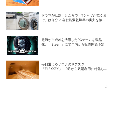
リットの使い分け、1位は？
ドラマが話題！ところで「Tシャツが乾くま
で」は何分？ 各社洗濯乾燥機の実力を徹底
比較してみた
電通が生成AIを活用したPCゲームを製品
化、「Steam」にて年内から販売開始予定
毎日通えるサウナのサブスク
「FLEXKEY」、9月から銭湯利用に特化した
プランを月額1980円で提供開始
Rec