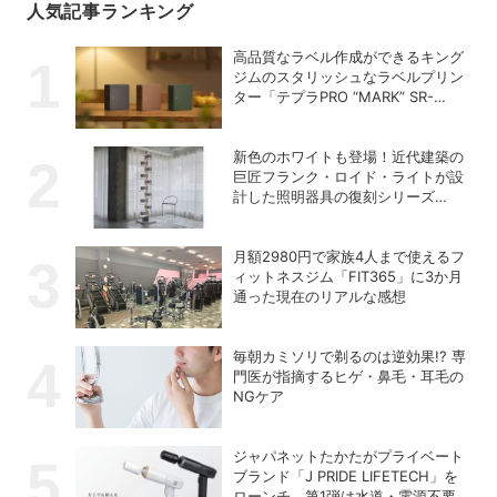
人気記事ランキング
高品質なラベル作成ができるキング
ジムのスタリッシュなラベルプリン
ター「テプラPRO “MARK” SR-
MK2」
新色のホワイトも登場！近代建築の
巨匠フランク・ロイド・ライトが設
計した照明器具の復刻シリーズ
「TALIESIN」
月額2980円で家族4人まで使えるフ
ィットネスジム「FIT365」に3か月
通った現在のリアルな感想
毎朝カミソリで剃るのは逆効果!? 専
門医が指摘するヒゲ・鼻毛・耳毛の
NGケア
ジャパネットたかたがプライベート
ブランド「J PRIDE LIFETECH」を
ローンチ、第1弾は水道・電源不要