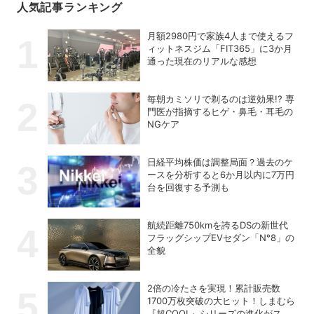
人気記事ランキング
月額2980円で家族4人まで使えるフ
ィットネスジム「FIT365」に3か月
通った現在のリアルな感想
毎朝カミソリで剃るのは逆効果!? 専
門医が指摘するヒゲ・鼻毛・耳毛の
NGケア
日経平均株価は調整局面？過去のケ
ースを分析すると6か月以内に7万円
台を回復する予測も
航続距離750kmを誇るDSの新世代
フラッグシップEVセダン「N°8」の
全貌
2倍の冷たさを実現！累計販売数
1700万枚突破の大ヒット！しまむら
『超COOL』シリーズの進化がスゴ