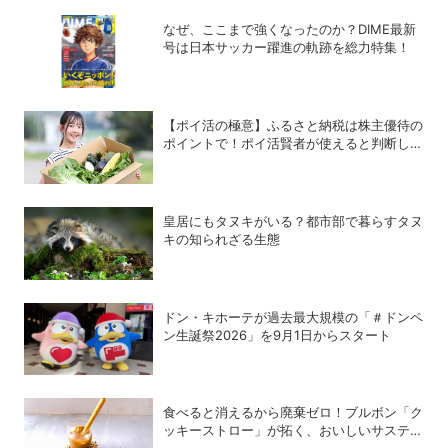
なぜ、ここまで強くなったのか？DIME最新
号は日本サッカー躍進の軌跡を総力特集！
【ポイ活の極意】ふるさと納税は株主優待の
ポイントで！ポイ活賢者が使えると判断した
6銘柄
皇居にもタヌキがいる？都市部で暮らすタヌ
キの知られざる生態
ドン・キホーテが過去最大規模の「＃ドンペ
ン生誕祭2026」を9月1日からスタート
食べると消えるから廃棄ゼロ！ブルボン「ク
ッキーストロー」が拓く、おいしいサステナ