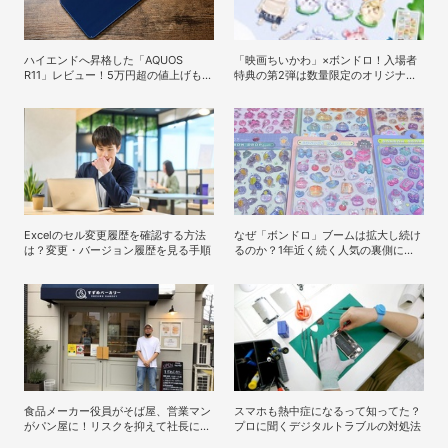
ハイエンドへ昇格した「AQUOS
「映画ちいかわ」×ボンドロ！入場者
R11」レビュー！5万円超の値上げも納
特典の第2弾は数量限定のオリジナル
得の完成度
デザインのボンドロに
Excelのセル変更履歴を確認する方法
なぜ「ボンドロ」ブームは拡大し続け
は？変更・バージョン履歴を見る手順
るのか？1年近く続く人気の裏側にあ
るもの
食品メーカー役員がそば屋、営業マン
スマホも熱中症になるって知ってた？
がパン屋に！リスクを抑えて社長にな
プロに聞くデジタルトラブルの対処法
る〝個人M&A〟成功の秘策