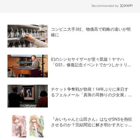
Recommended by
コンビニ大手3社、物価高で戦略の違いが明
確に
幻のシンセサイザーが堂々凱旋！ヤマハ
「GS1」修復記念イベントでかつしかトリオ
の向谷実さんが胸熱トーク
チケット争奪戦が勃発！14年ぶりに来日す
るフェルメール「真珠の耳飾りの少女展」の
魔力
『みいちゃんと山田さん』はなぜSNSを熱狂
させるのか？完結間近に解き明かす大ヒット
の背景