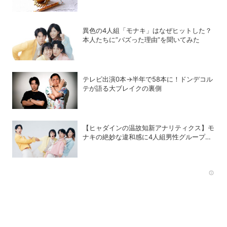
ビリティ
異色の4人組「モナキ」はなぜヒットした？
本人たちに”バズった理由”を聞いてみた
テレビ出演0本→半年で58本に！ドンデコル
テが語る大ブレイクの裏側
【ヒャダインの温故知新アナリティクス】モ
ナキの絶妙な違和感に4人組男性グループの
歴史を振り返る
Rec