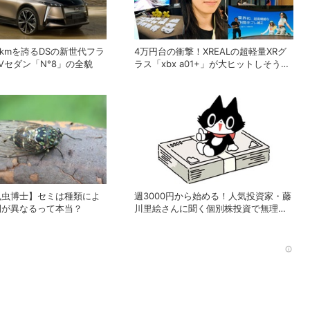
0kmを誇るDSの新世代フラ
4万円台の衝撃！XREALの超軽量XRグ
Vセダン「N°8」の全貌
ラス「xbx a01+」が大ヒットしそうな
理由
昆虫博士】セミは種類によ
週3000円から始める！人気投資家・藤
間が異なるって本当？
川里絵さんに聞く個別株投資で無理な
く上手に稼ぐヒント
Rec