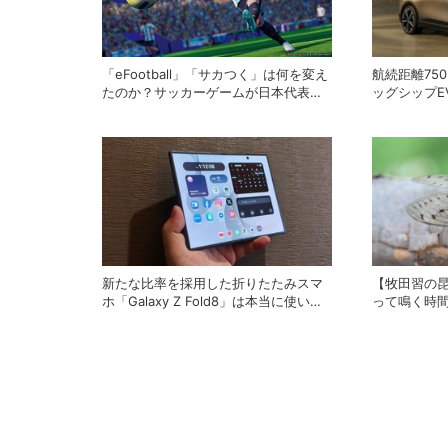
「eFootball」「サカつく」は何を変え
航続距離75
たのか？サッカーゲームが日本代表の
ッグシップE
実力を底上げした背景
新たな比率を採用した折りたたみスマ
【牧田習の
ホ「Galaxy Z Fold8」は本当に使いや
って鳴く時
すいのか？