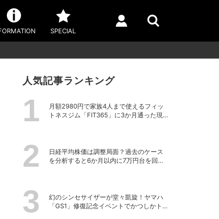
FORMATION
SPECIAL
人気記事ランキング
月額2980円で家族4人まで使えるフィッ
トネスジム「FIT365」に3か月通った現在
のリアルな感想
日経平均株価は調整局面？過去のケース
を分析すると6か月以内に7万円台を回復
する予測も
幻のシンセサイザーが堂々凱旋！ヤマハ
「GS1」修復記念イベントでかつしかトリ
オの向谷実さんが胸熱トーク