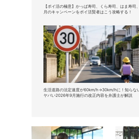
【ポイ活の極意】かっぱ寿司、くら寿司、はま寿司、
月のキャンペーンをポイ活賢者はこう攻略する！
生活道路の法定速度が60km/h→30km/hに！知らな
ヤバい2026年9月施行の改正内容を弁護士が解説