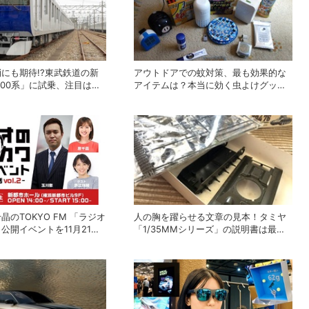
にも期待!?東武鉄道の新
アウトドアでの蚊対策、最も効果的な
000系」に試乗、注目は逆
アイテムは？本当に効く虫よけグッズ
デザイン！
の選び方
晶のTOKYO FM 「ラジオ
人の胸を躍らせる文章の見本！タミヤ
公開イベントを11月21日
「1/35MMシリーズ」の説明書は最高
ストは赤江珠緒
の教科書だった