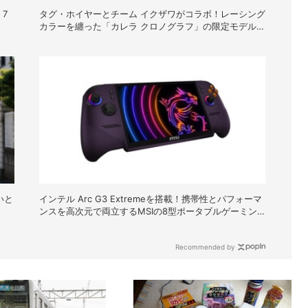
7
タグ・ホイヤーとチーム イクザワがコラボ！レーシング
カラーを纏った「カレラ クロノグラフ」の限定モデルが
登場
いと
インテル Arc G3 Extremeを搭載！携帯性とパフォーマ
ンスを高次元で両立するMSIの8型ポータブルゲーミン
グPC「Claw 8 EX AI+ CG3EM」
Recommended by