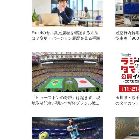
Excelのセル変更履歴を確認する方法
迷惑行為解消
は？変更・バージョン履歴を見る手順
型車両「90
スラントの
「ヒューストンの奇跡」は起きず。現
玉川徹・原千
地取材記者が明かすW杯ブラジル戦の
のタマカワ」
舞台裏
に開催、ゲ