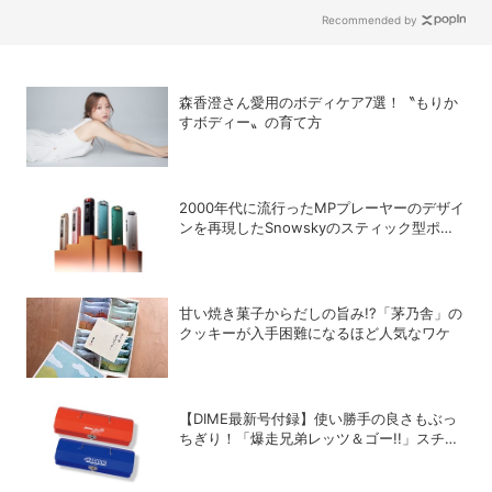
題
Recommended by
森香澄さん愛用のボディケア7選！〝もりか
すボディー〟の育て方
2000年代に流行ったMPプレーヤーのデザイ
ンを再現したSnowskyのスティック型ポー
タブルオーディオプレーヤー「ECHO
NANO」
甘い焼き菓子からだしの旨み!?「茅乃舎」の
クッキーが入手困難になるほど人気なワケ
【DIME最新号付録】使い勝手の良さもぶっ
ちぎり！「爆走兄弟レッツ＆ゴー!!」スチー
ルGEARケースを徹底解剖