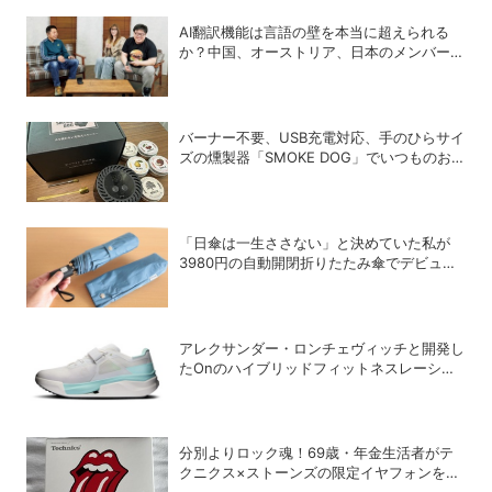
AI翻訳機能は言語の壁を本当に超えられる
か？中国、オーストリア、日本のメンバーで
実践！
バーナー不要、USB充電対応、手のひらサイ
ズの燻製器「SMOKE DOG」でいつものお
つまみが劇的に美味しくなった！
「日傘は一生ささない」と決めていた私が
3980円の自動開閉折りたたみ傘でデビュー
を決めた理由
アレクサンダー・ロンチェヴィッチと開発し
たOnのハイブリッドフィットネスレーシン
グ専用シューズ「Cloud X Tempo Pro」
分別よりロック魂！69歳・年金生活者がテ
クニクス×ストーンズの限定イヤフォンを衝