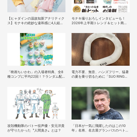
【ヒャダインの温故知新アナリティク
モナキ撮りおろしインタビューも！
ス】モナキの絶妙な違和感に4人組男
2026年上半期トレンド＆ヒット商品
性グループの歴史を振り返る
を大特集、DIME最新号は7/15発売！
「映画ちいかわ」の入場者特典、全8
電力不要、無音、ハンズフリー、猛暑
種コンプに平均22回！？ランダム配
の夏を乗り切るために「SUO RING
布の厳しさにSNSでも悲鳴
＋」を激推ししたい理由
攻殻機動隊のバトー役声優・安元洋貴
「日本が一気に飛躍したのはこの10
が守りたかった〝人間臭さ〟とは？
年」名将、名古屋グランパスのペトロ
ヴィッチ監督が考える日本の進化と課