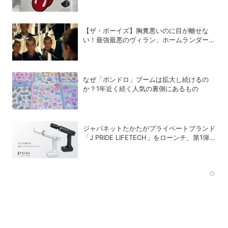
動買いしてしまった理由
【ザ・ボーイズ】胸糞悪いのに目が離せな
い！最強最悪のヴィラン、ホームランダーの
歪んだ魅力について語らせて！
なぜ「ボンドロ」ブームは拡大し続けるの
か？1年近く続く人気の裏側にあるもの
ジャパネットたかたがプライベートブランド
「J PRIDE LIFETECH」をローンチ、第1弾
は水道・電源不要の充電式高圧洗浄機
Rec