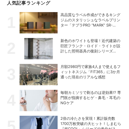
人気記事ランキング
高品質なラベル作成ができるキング
ジムのスタリッシュなラベルプリン
ター「テプラPRO “MARK” SR-
MK2」
新色のホワイトも登場！近代建築の
巨匠フランク・ロイド・ライトが設
計した照明器具の復刻シリーズ
「TALIESIN」
月額2980円で家族4人まで使えるフ
ィットネスジム「FIT365」に3か月
通った現在のリアルな感想
毎朝カミソリで剃るのは逆効果!? 専
門医が指摘するヒゲ・鼻毛・耳毛の
NGケア
2倍の冷たさを実現！累計販売数
1700万枚突破の大ヒット！しまむら
『超COOL』シリーズの進化がスゴ