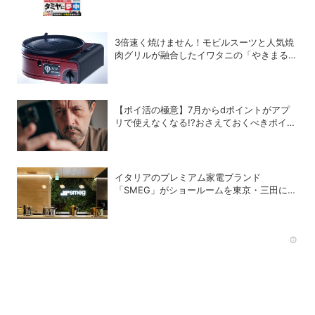
ツ＆ゴー!!」コラボ付録つき！
3倍速く焼けません！モビルスーツと人気焼
肉グリルが融合したイワタニの「やきまる
シャア専用ザクⅡモデル」
【ポイ活の極意】7月からdポイントがアプ
リで使えなくなる!?おさえておくべきポイン
トと注意点
イタリアのプレミアム家電ブランド
「SMEG」がショールームを東京・三田にオ
ープン
Rec