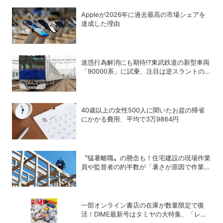
Appleが2026年に過去最⾼の市場シェアを
達成した理由
迷惑行為解消にも期待!?東武鉄道の新型車両
「90000系」に試乗、注目は逆スラントの
デザイン！
40歳以上の女性500人に聞いたお盆の帰省
にかかる費用、平均で3万9864円
〝猛暑離職〟の懸念も！住宅建設の現場作業
員や監督者の約半数が「暑さが原因で作業や
納期を遅延したことがある」
一部オンライン書店の在庫が数量限定で復
活！DIME最新号はタミヤの大特集、「レッ