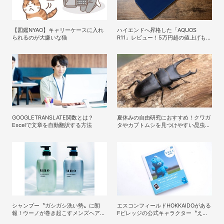
【図鑑NYAO】キャリーケースに入れ
ハイエンドへ昇格した「AQUOS
られるのが大嫌いな猫
R11」レビュー！5万円超の値上げも納
得の完成度
GOOGLETRANSLATE関数とは？
夏休みの自由研究におすすめ！クワガ
Excelで文章を自動翻訳する方法
タやカブトムシを見つけやすい昆虫博
士・牧田習さんの虫とり攻略本が面白
い
シャンプー〝ガシガシ洗い勢〟に朗
エスコンフィールドHOKKAIDOがある
報！ウーノが巻き起こすメンズヘアケ
Fビレッジの公式キャラクター〝えふ
ア旋風
たん〟初の公式写真集「えふたん