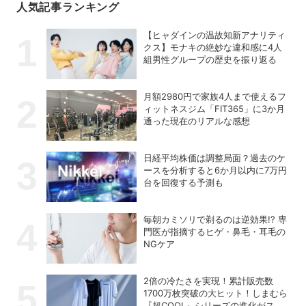
人気記事ランキング
【ヒャダインの温故知新アナリティ
クス】モナキの絶妙な違和感に4人
組男性グループの歴史を振り返る
月額2980円で家族4人まで使えるフ
ィットネスジム「FIT365」に3か月
通った現在のリアルな感想
日経平均株価は調整局面？過去のケ
ースを分析すると6か月以内に7万円
台を回復する予測も
毎朝カミソリで剃るのは逆効果!? 専
門医が指摘するヒゲ・鼻毛・耳毛の
NGケア
2倍の冷たさを実現！累計販売数
1700万枚突破の大ヒット！しまむら
『超COOL』シリーズの進化がスゴ