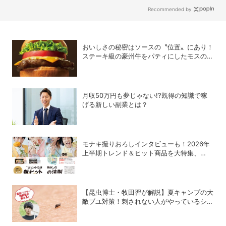
BOOK」が話題
Recommended by
おいしさの秘密はソースの〝位置〟にあり！
ステーキ級の豪州牛をパティにしたモスの
「ブラックアンガスバーガー」は今すぐ食べ
るべし!!
月収50万円も夢じゃない!?既得の知識で稼
げる新しい副業とは？
モナキ撮りおろしインタビューも！2026年
上半期トレンド＆ヒット商品を大特集、
DIME最新号は7/15発売！
【昆虫博士・牧田習が解説】夏キャンプの大
敵ブユ対策！刺されない人がやっているシン
プル習慣