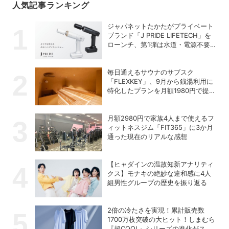
人気記事ランキング
ジャパネットたかたがプライベート
ブランド「J PRIDE LIFETECH」を
ローンチ、第1弾は水道・電源不要
の充電式高圧洗浄機
毎日通えるサウナのサブスク
「FLEXKEY」、9月から銭湯利用に
特化したプランを月額1980円で提供
開始
月額2980円で家族4人まで使えるフ
ィットネスジム「FIT365」に3か月
通った現在のリアルな感想
【ヒャダインの温故知新アナリティ
クス】モナキの絶妙な違和感に4人
組男性グループの歴史を振り返る
2倍の冷たさを実現！累計販売数
1700万枚突破の大ヒット！しまむら
『超COOL』シリーズの進化がスゴ