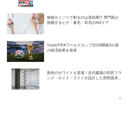
コラボ付録つき！
毎朝カミソリで剃るのは逆効果!? 専門医が
指摘するヒゲ・鼻毛・耳毛のNGケア
VisaがFIFAワールドカップ2026開催3か国
の経済効果を発表
新色のホワイトも登場！近代建築の巨匠フラ
ンク・ロイド・ライトが設計した照明器具の
復刻シリーズ「TALIESIN」
Rec