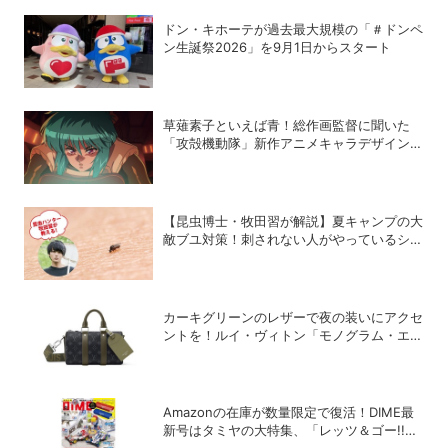
ドン・キホーテが過去最大規模の「＃ドンペ
ン生誕祭2026」を9月1日からスタート
草薙素子といえば青！総作画監督に聞いた
「攻殻機動隊」新作アニメキャラデザインの
こだわり
【昆虫博士・牧田習が解説】夏キャンプの大
敵ブユ対策！刺されない人がやっているシン
プル習慣
カーキグリーンのレザーで夜の装いにアクセ
ントを！ルイ・ヴィトン「モノグラム・エク
リプス」の新作メンズバッグ
Amazonの在庫が数量限定で復活！DIME最
新号はタミヤの大特集、「レッツ＆ゴー!!」