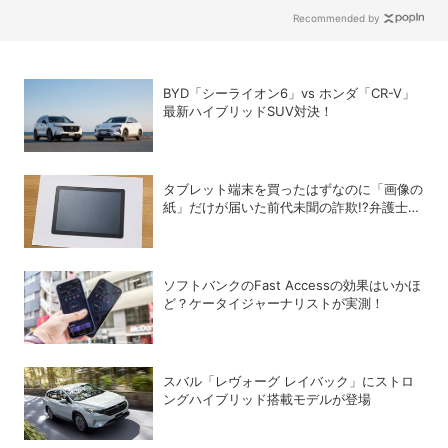
った！
Recommended by
BYD「シーライオン6」vs ホンダ「CR-V」
最新ハイブリッドSUV対決！
タブレット端末を買ったはずなのに「画像の
紙」だけが届いた前代未聞の詐欺!?弁護士が
解説する法的な問題点
ソフトバンクのFast Accessの効果はいかほ
ど？ケータイジャーナリストが実測！
スバル「レヴォーグ レイバック」にストロ
ングハイブリッド搭載モデルが登場