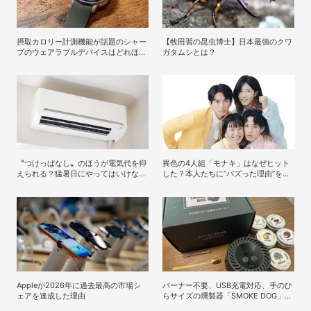
摂取カロリー計測機能が話題のシャー
【牧田習の昆虫博士】日本最強のクワ
プのウェアラブルデバイスはどれほど
ガタムシとは？
実用的か
〝つけっぱなし〟のほうが電気代を抑
異色の4人組「モナキ」はなぜヒット
えられる？猛暑日にやってはいけない
した？本人たちに”バズった理由”を聞
エアコンの使い方
いてみた
Appleが2026年に過去最⾼の市場シ
バーナー不要、USB充電対応、手のひ
ェアを達成した理由
らサイズの燻製器「SMOKE DOG」で
いつものおつまみが劇的に美味しくな