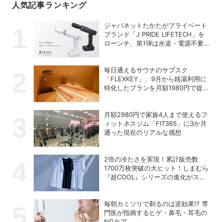
人気記事ランキング
ジャパネットたかたがプライベート
ブランド「J PRIDE LIFETECH」を
ローンチ、第1弾は水道・電源不要
の充電式高圧洗浄機
毎日通えるサウナのサブスク
「FLEXKEY」、9月から銭湯利用に
特化したプランを月額1980円で提供
開始
月額2980円で家族4人まで使えるフ
ィットネスジム「FIT365」に3か月
通った現在のリアルな感想
2倍の冷たさを実現！累計販売数
1700万枚突破の大ヒット！しまむら
『超COOL』シリーズの進化がスゴ
い！【PR】
毎朝カミソリで剃るのは逆効果!? 専
門医が指摘するヒゲ・鼻毛・耳毛の
NGケア