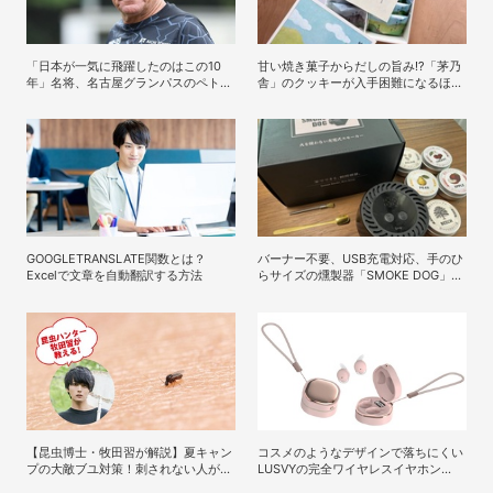
「日本が一気に飛躍したのはこの10
甘い焼き菓子からだしの旨み!?「茅乃
年」名将、名古屋グランパスのペトロ
舎」のクッキーが入手困難になるほど
ヴィッチ監督が考える日本の進化と課
人気なワケ
題
GOOGLETRANSLATE関数とは？
バーナー不要、USB充電対応、手のひ
Excelで文章を自動翻訳する方法
らサイズの燻製器「SMOKE DOG」で
いつものおつまみが劇的に美味しくな
った！
【昆虫博士・牧田習が解説】夏キャン
コスメのようなデザインで落ちにくい
プの大敵ブユ対策！刺されない人がや
LUSVYの完全ワイヤレスイヤホン
っているシンプル習慣
「LSC01」