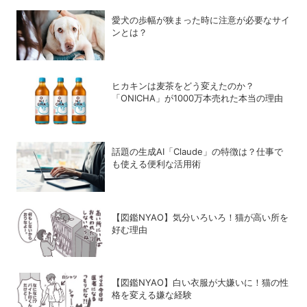
愛犬の歩幅が狭まった時に注意が必要なサイ
ンとは？
ヒカキンは麦茶をどう変えたのか？
「ONICHA」が1000万本売れた本当の理由
話題の生成AI「Claude」の特徴は？仕事で
も使える便利な活用術
【図鑑NYAO】気分いろいろ！猫が高い所を
好む理由
【図鑑NYAO】白い衣服が大嫌いに！猫の性
格を変える嫌な経験