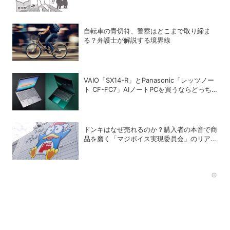
自転車の青切符、警察はどこまで取り締ま
る？弁護士が解説する境界線
VAIO「SX14-R」とPanasonic「レッツノー
ト CF-FC7」AIノートPCを買うならどっち
が正解？
ドンキはなぜ売れるのか？購入者の本音で商
品を磨く「マジボイス実現委員会」のリアル
な会議に潜入
Rec