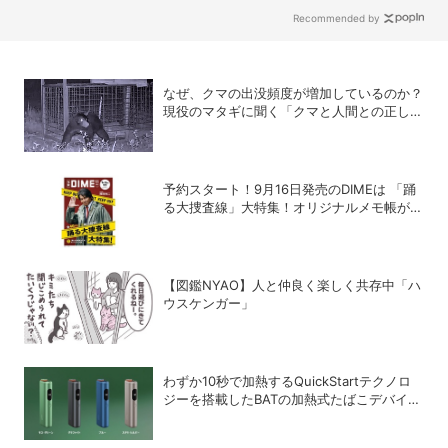
Recommended by
なぜ、クマの出没頻度が増加しているのか？
現役のマタギに聞く「クマと人間との正しい
付き合い方」
予約スタート！9月16日発売のDIMEは 「踊
る大捜査線」大特集！オリジナルメモ帳が特
別付録に！
【図鑑NYAO】人と仲良く楽しく共存中「ハ
ウスケンガー」
わずか10秒で加熱するQuickStartテクノロ
ジーを搭載したBATの加熱式たばこデバイス
「glo Hyper pro+」