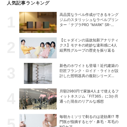
人気記事ランキング
高品質なラベル作成ができるキング
ジムのスタリッシュなラベルプリン
ター「テプラPRO “MARK” SR-
MK2」
【ヒャダインの温故知新アナリティ
クス】モナキの絶妙な違和感に4人
組男性グループの歴史を振り返る
新色のホワイトも登場！近代建築の
巨匠フランク・ロイド・ライトが設
計した照明器具の復刻シリーズ
「TALIESIN」
月額2980円で家族4人まで使えるフ
ィットネスジム「FIT365」に3か月
通った現在のリアルな感想
毎朝カミソリで剃るのは逆効果!? 専
門医が指摘するヒゲ・鼻毛・耳毛の
NGケア