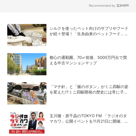
Recommended by
シルクを使ったペット向けのサプリやフード
が続々登場！「生糸由来のペットフード」が
もたらすもの
都心の通勤圏、70㎡前後、5000万円台で買
える中古マンションマップ
「マチ針」と「服のボタン」がミニ四駆の姿
を変えた!?ミニ四駆開発の歴史には常に子ど
もたちのアイデアがあった！
玉川徹・原千晶のTOKYO FM 「ラジオのタ
マカワ」公開イベントを11月21日に開催、ゲ
ストは赤江珠緒