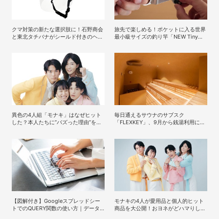
クマ対策の新たな選択肢に！石野商会
旅先で楽しめる！ポケットに入る世界
と東北タチバナがシールド付きのヘル
最小級サイズの釣り竿「NEW Tiny
メット「プロテクト・ライト」を開発
Reel」を試してみた
異色の4人組「モナキ」はなぜヒット
毎日通えるサウナのサブスク
した？本人たちに”バズった理由”を聞
「FLEXKEY」、9月から銭湯利用に特
いてみた
化したプランを月額1980円で提供開
始
【図解付き】Googleスプレッドシー
モナキの4人が愛用品と個人的ヒット
トでのQUERY関数の使い方｜データ
商品を大公開！おヨネがどハマりして
抽出や並べ替えの方法
いる絶品グルメって？