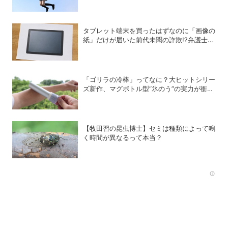
タブレット端末を買ったはずなのに「画像の
紙」だけが届いた前代未聞の詐欺!?弁護士が
解説する法的な問題点
「ゴリラの冷棒」ってなに？大ヒットシリー
ズ新作、マグボトル型“氷のう”の実力が衝撃
的だった
【牧田習の昆虫博士】セミは種類によって鳴
く時間が異なるって本当？
Rec