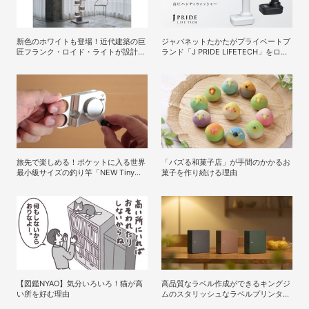
新色のホワイトも登場！近代建築の巨
ジャパネットたかたがプライベートブ
匠フランク・ロイド・ライトが設計し
ランド「J PRIDE LIFETECH」をロー
た照明器具の復刻シリーズ
ンチ、第1弾は水道・電源不要の充電
「TALIESIN」
式高圧洗浄機
旅先で楽しめる！ポケットに入る世界
「バズる和菓子店」が手間のかかるお
最小級サイズの釣り竿「NEW Tiny
菓子を作り続ける理由
Reel」を試してみた
【図鑑NYAO】気分いろいろ！猫が高
高品質なラベル作成ができるキングジ
い所を好む理由
ムのスタリッシュなラベルプリンター
「テプラPRO “MARK” SR-MK2」