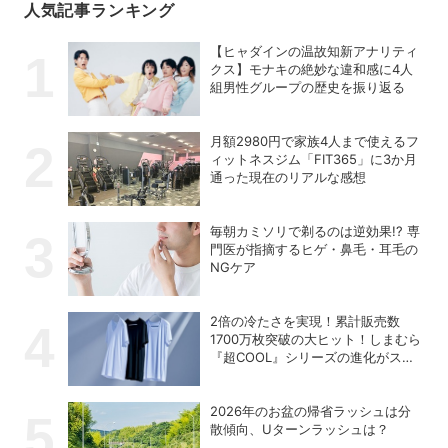
人気記事ランキング
【ヒャダインの温故知新アナリティ
クス】モナキの絶妙な違和感に4人
組男性グループの歴史を振り返る
月額2980円で家族4人まで使えるフ
ィットネスジム「FIT365」に3か月
通った現在のリアルな感想
毎朝カミソリで剃るのは逆効果!? 専
門医が指摘するヒゲ・鼻毛・耳毛の
NGケア
2倍の冷たさを実現！累計販売数
1700万枚突破の大ヒット！しまむら
『超COOL』シリーズの進化がスゴ
い！【PR】
2026年のお盆の帰省ラッシュは分
散傾向、Uターンラッシュは？