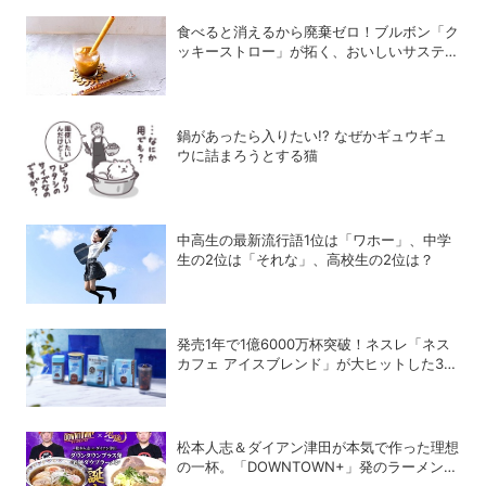
食べると消えるから廃棄ゼロ！ブルボン「ク
ッキーストロー」が拓く、おいしいサステナ
ビリティ
鍋があったら入りたい!? なぜかギュウギュ
ウに詰まろうとする猫
中高生の最新流行語1位は「ワホー」、中学
生の2位は「それな」、高校生の2位は？
発売1年で1億6000万杯突破！ネスレ「ネス
カフェ アイスブレンド」が大ヒットした3つ
の理由
松本人志＆ダイアン津田が本気で作った理想
の一杯。「DOWNTOWN+」発のラーメンを