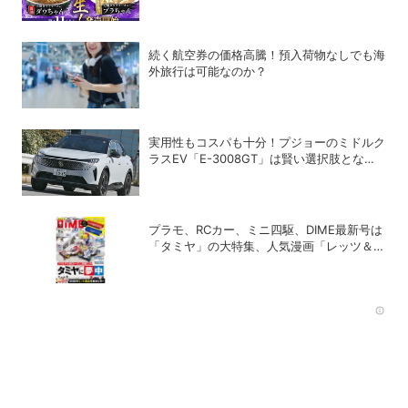
宅麺.comが完全再現！【PR】
続く航空券の価格高騰！預入荷物なしでも海
外旅行は可能なのか？
実用性もコスパも十分！プジョーのミドルク
ラスEV「E-3008GT」は賢い選択肢となり
得るか
プラモ、RCカー、ミニ四駆、DIME最新号は
「タミヤ」の大特集、人気漫画「レッツ＆ゴ
ー!!」のスチールギアケース付き！
Rec