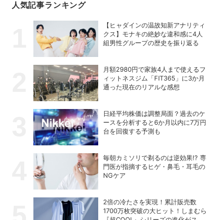
人気記事ランキング
【ヒャダインの温故知新アナリティ
クス】モナキの絶妙な違和感に4人
組男性グループの歴史を振り返る
月額2980円で家族4人まで使えるフ
ィットネスジム「FIT365」に3か月
通った現在のリアルな感想
日経平均株価は調整局面？過去のケ
ースを分析すると6か月以内に7万円
台を回復する予測も
毎朝カミソリで剃るのは逆効果!? 専
門医が指摘するヒゲ・鼻毛・耳毛の
NGケア
2倍の冷たさを実現！累計販売数
1700万枚突破の大ヒット！しまむら
『超COOL』シリーズの進化がスゴ