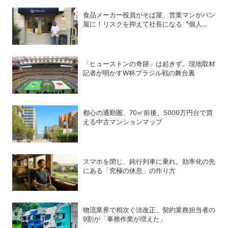
食品メーカー役員がそば屋、営業マンがパン
屋に！リスクを抑えて社長になる〝個人
M&A〟成功の秘策
「ヒューストンの奇跡」は起きず。現地取材
記者が明かすW杯ブラジル戦の舞台裏
都心の通勤圏、70㎡前後、5000万円台で買
える中古マンションマップ
スマホを閉じ、鈍行列車に乗れ。効率化の先
にある「究極の休息」の作り方
物流業界で相次ぐ法改正、契約業務担当者の
9割が「事務作業が増えた」