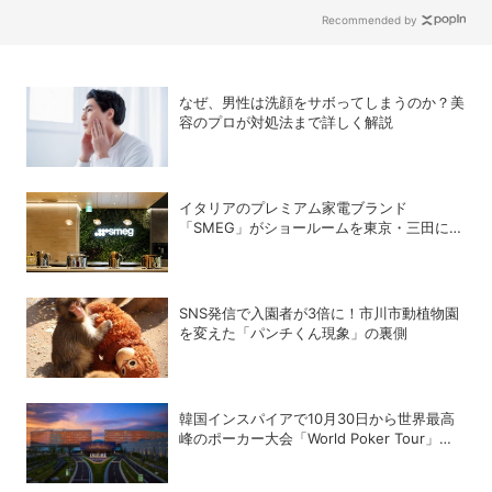
がスタート【8月26日締切】
Recommended by
なぜ、男性は洗顔をサボってしまうのか？美
容のプロが対処法まで詳しく解説
イタリアのプレミアム家電ブランド
「SMEG」がショールームを東京・三田にオ
ープン
SNS発信で入園者が3倍に！市川市動植物園
を変えた「パンチくん現象」の裏側
韓国インスパイアで10月30日から世界最高
峰のポーカー大会「World Poker Tour」を
開催