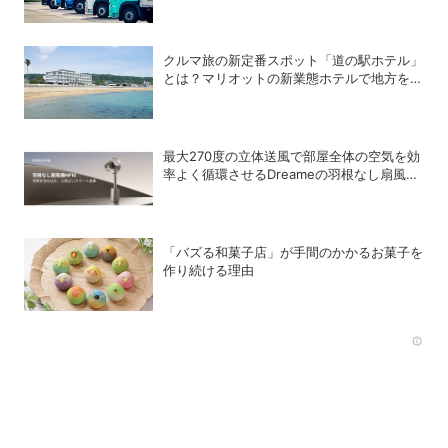
クルマ旅の新定番スポット「道の駅ホテル」
とは？マリオットの新業態ホテルで地方を満
喫する方法
最大270度の立体送風で部屋全体の空気を効
率よく循環させるDreameの羽根なし扇風機
「MF10」
「バズる和菓子店」が手間のかかるお菓子を
作り続ける理由
Rec