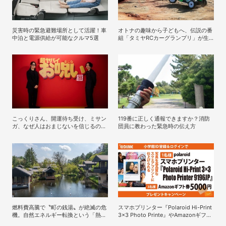
災害時の緊急避難場所として活躍！車
オトナの趣味から子どもへ、伝説の番
中泊と電源供給が可能なクルマ5選
組「タミヤRCカーグランプリ」が生
んだミニ四駆ブーム
こっくりさん、開運待ち受け、ミサン
119番に正しく通報できますか？消防
ガ、なぜ人はおまじないを信じるの
団員に教わった緊急時の伝え方
か？「超ヤバイお呪い展」の監修者が
語る心理の深層
燃料費高騰で〝町の銭湯〟が絶滅の危
スマホプリンター『Polaroid Hi-Print
機。自然エネルギー転換という「熱い
3×3 Photo Printe』やAmazonギフト
決断」は不可欠か？
券が当たる！プレゼントキャンペーン