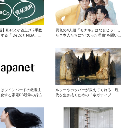
新】iDeCoが値上げ!?手数
異色の4人組「モナキ」はなぜヒットし
る「iDeCoとNISA」の
た？本人たちに”バズった理由”を聞い
と最終結論
てみた
トはツインバードの救世主
ルソーやホッパーが教えてくれる、現
化する家電PB競争の行方
代を生き抜くための「ネガティブ・ケ
イパビリティ」の作り方