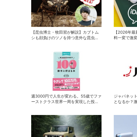
【昆虫博士・牧田習が解説】カブトム
【2026年最
シも顔負けのツノを持つ意外な昆虫た
料一変で激変す
ち
賢い選び方
週3000円で人生が変わる。55歳でファ
ジャパネッ
ーストクラス世界一周を実現した投資
となるか？激
家の「ゆる投資術」