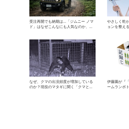
受注再開でも納期は…「ジムニー ノマ
やさしく乾
ド」はなぜこんなにも人気なのか、そ
ョンを整え
の理由を徹底解説
ール ドライ
なぜ、クマの出没頻度が増加している
伊藤園が『
のか？現役のマタギに聞く「クマと人
ームランボト
間との正しい付き合い方」
トした特別