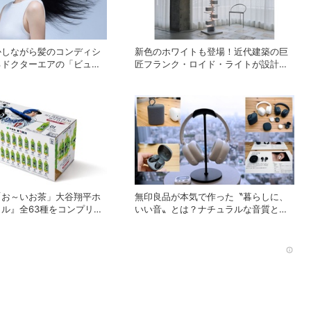
かしながら髪のコンディシ
新色のホワイトも登場！近代建築の巨
るドクターエアの「ビュオ
匠フランク・ロイド・ライトが設計し
ヤー」
た照明器具の復刻シリーズ
「TALIESIN」
「お～いお茶」大谷翔平ホ
無印良品が本気で作った〝暮らしに、
ル』全63種をコンプリー
いい音〟とは？ナチュラルな音質と手
ボックスを数量限定で販売
頃な価格を追求したオーディオデバイ
ス5選
Rec