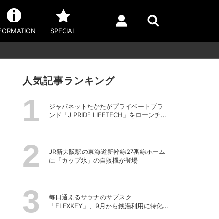
FORMATION
SPECIAL
人気記事ランキング
ジャパネットたかたがプライベートブラ
ンド「J PRIDE LIFETECH」をローンチ、
第1弾は水道・電源不要の充電式高圧洗浄
機
JR新大阪駅の東海道新幹線27番線ホーム
に「カップ氷」の自販機が登場
毎日通えるサウナのサブスク
「FLEXKEY」、9月から銭湯利用に特化し
たプランを月額1980円で提供開始