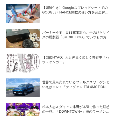
【図解付き】Googleスプレッドシートでの
GOOGLEFINANCE関数の使い方を完全解
説！株価や為替レートを自動取得する方法
バーナー不要、USB充電対応、手のひらサイ
ズの燻製器「SMOKE DOG」でいつものお
つまみが劇的に美味しくなった！
【図鑑NYAO】人と仲良く楽しく共存中「ハ
ウスケンガー」
世界で最も売れているフォルクスワーゲンと
いえばコレ！「ティグアン TDI 4MOTION
R-Line」の買い得度をチェック
松本人志＆ダイアン津田が本気で作った理想
の一杯。「DOWNTOWN+」発のラーメンを