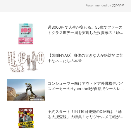
Recommended by
週3000円で人生が変わる。55歳でファース
トクラス世界一周を実現した投資家の「ゆる
投資術」
【図鑑NYAO】身体の大きな人が絶対的に苦
手なネコたちの本音
コンシューマー向けアウトドア外骨格デバイ
スメーカーのHypershellが自然でシームレ
スな近未来の歩行体験を実現する新製品を発
売
予約スタート！9月16日発売のDIMEは 「踊
る大捜査線」大特集！オリジナルメモ帳が特
別付録に！