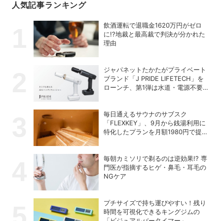
人気記事ランキング
飲酒運転で退職金1620万円がゼロ
に!?地裁と最高裁で判決が分かれた
理由
ジャパネットたかたがプライベート
ブランド「J PRIDE LIFETECH」を
ローンチ、第1弾は水道・電源不要
の充電式高圧洗浄機
毎日通えるサウナのサブスク
「FLEXKEY」、9月から銭湯利用に
特化したプランを月額1980円で提供
開始
毎朝カミソリで剃るのは逆効果!? 専
門医が指摘するヒゲ・鼻毛・耳毛の
NGケア
プチサイズで持ち運びやすい！残り
時間を可視化できるキングジムの
「ビジュアルバータイマー」