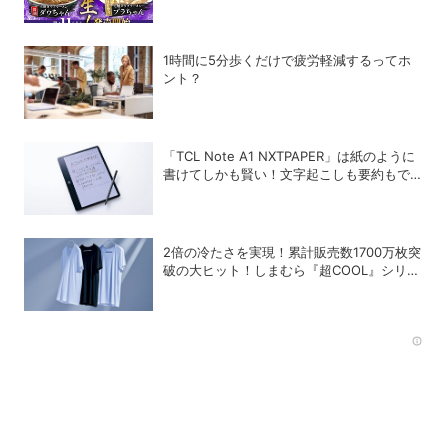
宅麺.comが完全再現！【PR】
1時間に5分歩くだけで疲労軽減するってホ
ント？
「TCL Note A1 NXTPAPER」は紙のように
書けてしかも賢い！文字起こしも要約もでき
るAIタブレットを試してみた
2倍の冷たさを実現！累計販売数1700万枚突
破の大ヒット！しまむら『超COOL』シリー
ズの進化がスゴい！【PR】
Rec