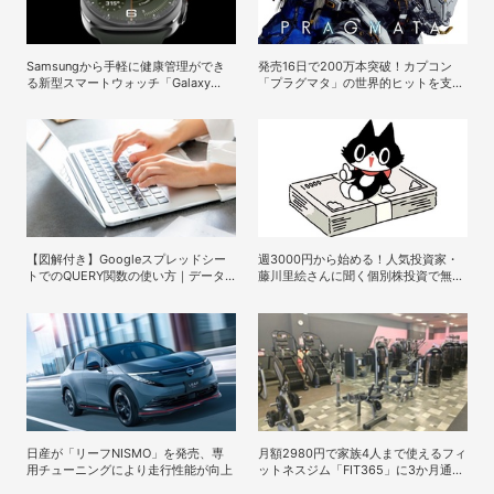
Samsungから手軽に健康管理ができ
発売16日で200万本突破！カプコン
る新型スマートウォッチ「Galaxy
「プラグマタ」の世界的ヒットを支え
Watch9/Watch Ultra2」が登場
た少女キャラの存在
【図解付き】Googleスプレッドシー
週3000円から始める！人気投資家・
トでのQUERY関数の使い方｜データ
藤川里絵さんに聞く個別株投資で無理
抽出や並べ替えの方法
なく上手に稼ぐヒント
日産が「リーフNISMO」を発売、専
月額2980円で家族4人まで使えるフィ
用チューニングにより走行性能が向上
ットネスジム「FIT365」に3か月通っ
た現在のリアルな感想