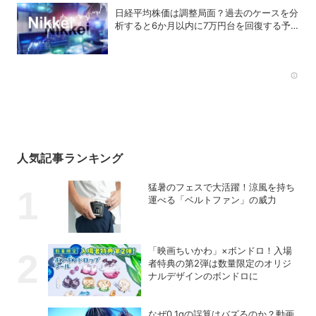
日経平均株価は調整局面？過去のケースを分
析すると6か月以内に7万円台を回復する予
測も
Rec
人気記事ランキング
猛暑のフェスで大活躍！涼風を持ち
運べる「ベルトファン」の威力
「映画ちいかわ」×ボンドロ！入場
者特典の第2弾は数量限定のオリジ
ナルデザインのボンドロに
なぜ0.1gの誤算はバズるのか？動画