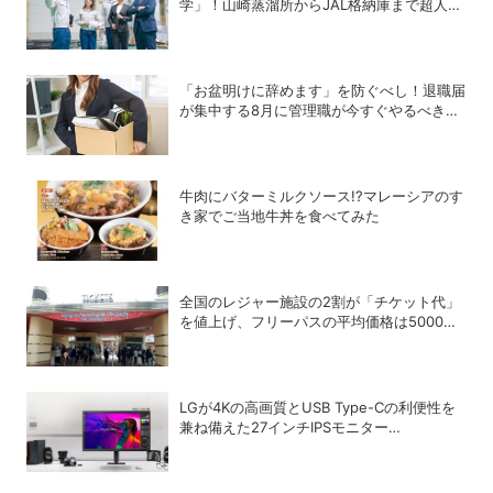
学」！山崎蒸溜所からJAL格納庫まで超人気
施設の〝予約の取り方〟ガイド
「お盆明けに辞めます」を防ぐべし！退職届
が集中する8月に管理職が今すぐやるべき対
策
牛肉にバターミルクソース!?マレーシアのす
き家でご当地牛丼を食べてみた
全国のレジャー施設の2割が「チケット代」
を値上げ、フリーパスの平均価格は5000円
台へ
LGが4Kの高画質とUSB Type-Cの利便性を
兼ね備えた27インチIPSモニター
「27U730B-BAJP」を発売