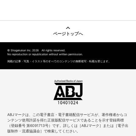
ページトップへ
© Shogakukan Inc. 2026 All rights reserved.
No reproduction or republication without written permission.
掲載の記事・写真・イラスト等のすべてのコンテンツの無断複写・転載を禁じます。
ABJマークは、この電子書店・電子書籍配信サービスが、著作権者からコ
ンテンツ使用許諾を得た正規版配信サービスであることを示す登録商標
（登録番号 第6091713号）です。詳しくは［ABJマーク］または［電子出
版制作・流通協議会］で検索してください。