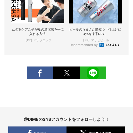
ムダ毛ケアこそが夏の清潔感を手に
ビールのうまさが際立つ「仕上げに
入れる方法
3分冷凍庫DRY」
【PR】パナソニック
【PR】アサヒビール
Recommended by
@DIMEのSNSアカウントをフォローしよう！
@atdime
@DIME_HACKS