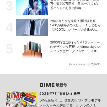
再生数200万回超、日本一バズるV
系バンドの打算的戦略
2倍の冷たさを実現！累計販売数
1700万枚突破の大ヒット！しまむら
『超COOL』シリーズの進化がスゴ
い！【PR】
2000年代に流行ったMPプレーヤー
のデザインを再現したSnowskyのス
ティック型ポータブルオーディオプ
レーヤー「ECHO NANO」
Recommended by
最新号
2026年7月16日(木) 発売
DIME最新号は、世界の模型・プラモデル
メーカーを大解剖する「ボクラのタミ