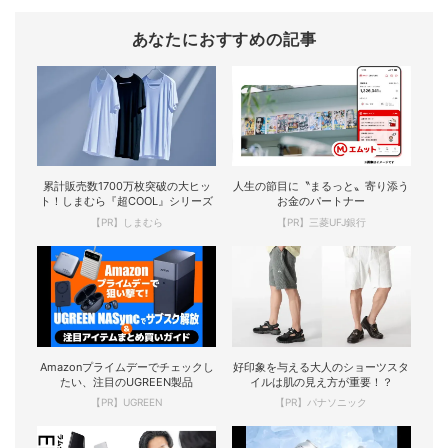
あなたにおすすめの記事
累計販売数1700万枚突破の大ヒッ
人生の節目に〝まるっと〟寄り添う
ト！しまむら『超COOL』シリーズ
お金のパートナー
【PR】しまむら
【PR】三菱UFJ銀行
Amazonプライムデーでチェックし
好印象を与える大人のショーツスタ
たい、注目のUGREEN製品
イルは肌の見え方が重要！？
【PR】UGREEN
【PR】パナソニック