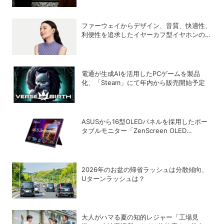
ファーウェイからデザイン、音質、快適性、
利便性を追求したイヤーカフ型イヤホンのフ
ラッグシップモデル「HUAWEI FreeClip 2
S」が登場
電通が生成AIを活用したPCゲームを製品
化、「Steam」にて年内から販売開始予定
ASUSから16型OLEDパネルを採用したポー
タブルモニター「ZenScreen OLED
MQ16FC」が登場
2026年のお盆の帰省ラッシュは分散傾向、
Uターンラッシュは？
大人がハマる夏の知的レジャー「工場見