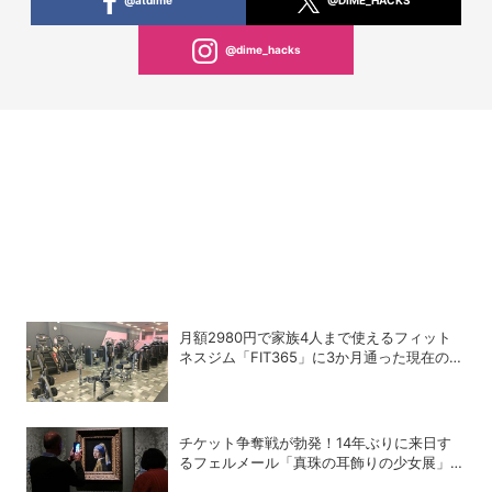
@dime_hacks
月額2980円で家族4人まで使えるフィット
ネスジム「FIT365」に3か月通った現在のリ
アルな感想
チケット争奪戦が勃発！14年ぶりに来日す
るフェルメール「真珠の耳飾りの少女展」の
魔力