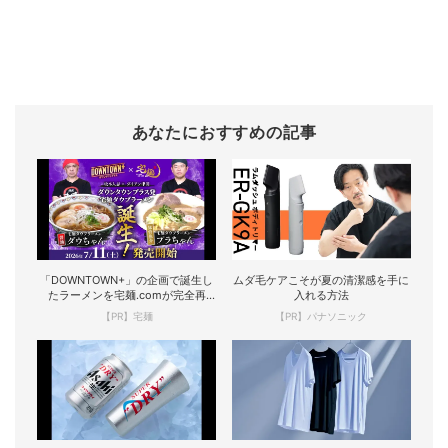
あなたにおすすめの記事
「DOWNTOWN+」の企画で誕生し
ムダ毛ケアこそが夏の清潔感を手に
たラーメンを宅麺.comが完全再
入れる方法
現！
【PR】宅麺
【PR】パナソニック