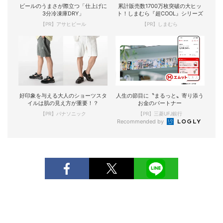
ビールのうまさが際立つ「仕上げに
累計販売数1700万枚突破の大ヒッ
3分冷凍庫DRY」
ト！しまむら『超COOL』シリーズ
【PR】アサヒビール
【PR】しまむら
好印象を与える大人のショーツスタ
人生の節目に〝まるっと〟寄り添う
イルは肌の見え方が重要！？
お金のパートナー
【PR】パナソニック
【PR】三菱UFJ銀行
Recommended by