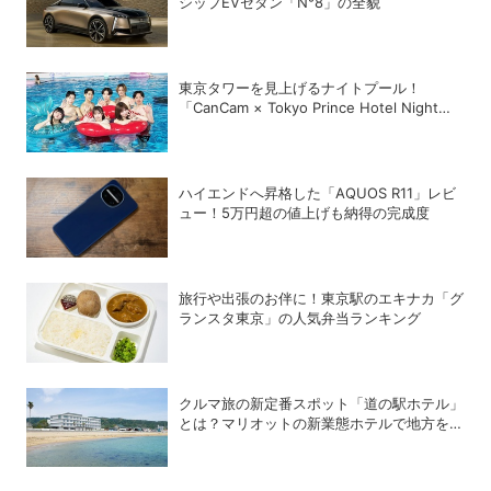
シップEVセダン「N°8」の全貌
東京タワーを見上げるナイトプール！
「CanCam × Tokyo Prince Hotel Night
Pool 2026」が開幕
ハイエンドへ昇格した「AQUOS R11」レビ
ュー！5万円超の値上げも納得の完成度
旅行や出張のお伴に！東京駅のエキナカ「グ
ランスタ東京」の人気弁当ランキング
クルマ旅の新定番スポット「道の駅ホテル」
とは？マリオットの新業態ホテルで地方を満
喫する方法