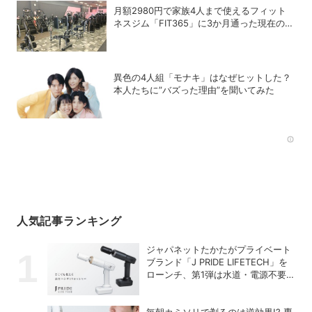
月額2980円で家族4人まで使えるフィット
ネスジム「FIT365」に3か月通った現在のリ
アルな感想
異色の4人組「モナキ」はなぜヒットした？
本人たちに”バズった理由”を聞いてみた
Rec
人気記事ランキング
ジャパネットたかたがプライベート
ブランド「J PRIDE LIFETECH」を
ローンチ、第1弾は水道・電源不要
の充電式高圧洗浄機