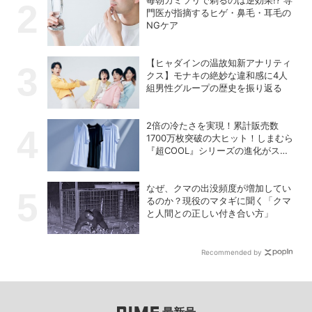
毎朝カミソリで剃るのは逆効果!? 専
門医が指摘するヒゲ・鼻毛・耳毛の
NGケア
【ヒャダインの温故知新アナリティ
クス】モナキの絶妙な違和感に4人
組男性グループの歴史を振り返る
2倍の冷たさを実現！累計販売数
1700万枚突破の大ヒット！しまむら
『超COOL』シリーズの進化がスゴ
い！【PR】
なぜ、クマの出没頻度が増加してい
るのか？現役のマタギに聞く「クマ
と人間との正しい付き合い方」
Recommended by