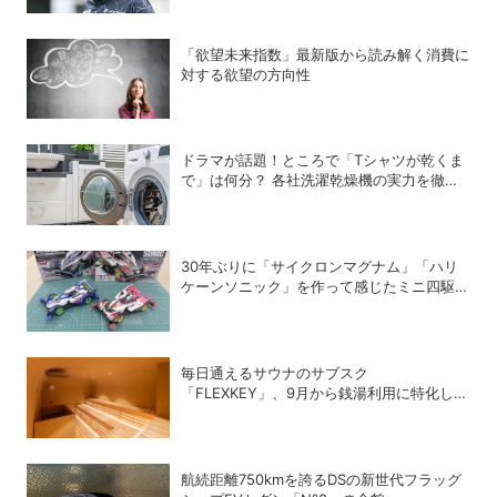
「欲望未来指数」最新版から読み解く消費に
対する欲望の方向性
ドラマが話題！ところで「Tシャツが乾くま
で」は何分？ 各社洗濯乾燥機の実力を徹底
比較してみた
30年ぶりに「サイクロンマグナム」「ハリ
ケーンソニック」を作って感じたミニ四駆の
魅力
毎日通えるサウナのサブスク
「FLEXKEY」、9月から銭湯利用に特化した
プランを月額1980円で提供開始
航続距離750kmを誇るDSの新世代フラッグ